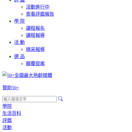
活動進行中
查看評鑑報告
學 院
課程報名
課程報導
活 動
精采報導
選 品
顛覆提案
贊助50+
學院
生活百科
評鑑
活動