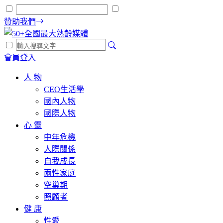
贊助我們
會員登入
人 物
CEO生活學
國內人物
國際人物
心 靈
中年危機
人際關係
自我成長
兩性家庭
空巢期
照顧者
健 康
性愛