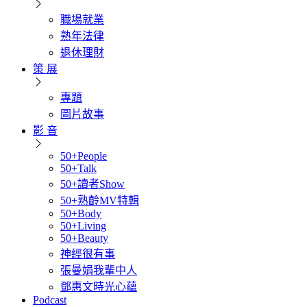
職場就業
熟年法律
退休理財
策 展
專題
圖片故事
影 音
50+People
50+Talk
50+讀者Show
50+熟齡MV特輯
50+Body
50+Living
50+Beauty
神經很有事
張曼娟我輩中人
鄧惠文時光心蘊
Podcast