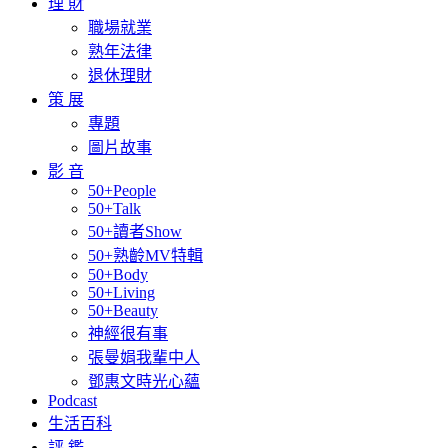
理 財
職場就業
熟年法律
退休理財
策 展
專題
圖片故事
影 音
50+People
50+Talk
50+讀者Show
50+熟齡MV特輯
50+Body
50+Living
50+Beauty
神經很有事
張曼娟我輩中人
鄧惠文時光心蘊
Podcast
生活百科
評 鑑