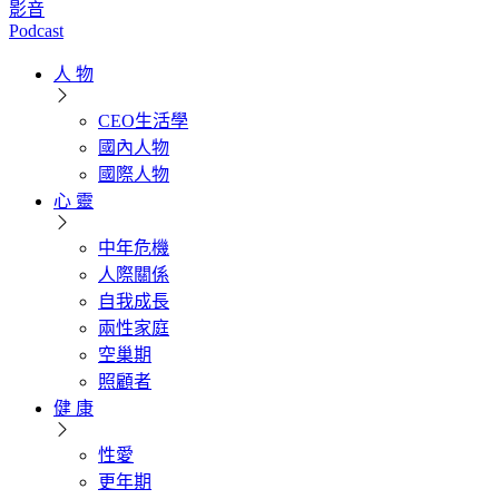
影音
Podcast
人 物
CEO生活學
國內人物
國際人物
心 靈
中年危機
人際關係
自我成長
兩性家庭
空巢期
照顧者
健 康
性愛
更年期