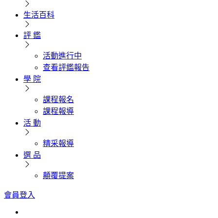
生活百科
評 鑑
活動進行中
查看評鑑報告
學 院
課程報名
課程報導
活 動
精采報導
選 品
顛覆提案
會員登入