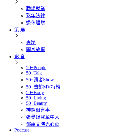
職場就業
熟年法律
退休理財
策 展
專題
圖片故事
影 音
50+People
50+Talk
50+讀者Show
50+熟齡MV特輯
50+Body
50+Living
50+Beauty
神經很有事
張曼娟我輩中人
鄧惠文時光心蘊
Podcast