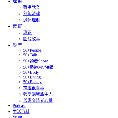
理 財
職場就業
熟年法律
退休理財
策 展
專題
圖片故事
影 音
50+People
50+Talk
50+讀者Show
50+熟齡MV特輯
50+Body
50+Living
50+Beauty
神經很有事
張曼娟我輩中人
鄧惠文時光心蘊
Podcast
生活百科
評 鑑