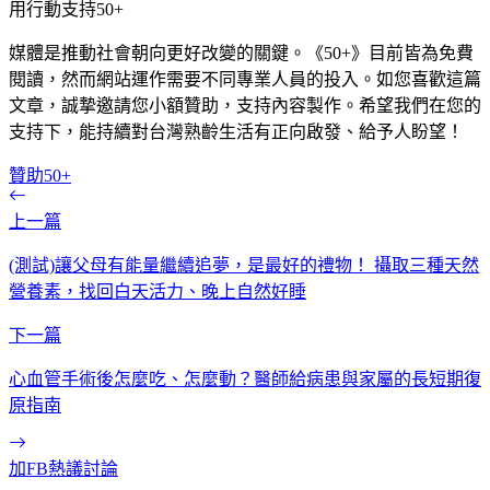
用行動支持50+
媒體是推動社會朝向更好改變的關鍵。《50+》目前皆為免費
閱讀，然而網站運作需要不同專業人員的投入。如您喜歡這篇
文章，誠摯邀請您小額贊助，支持內容製作。希望我們在您的
支持下，能持續對台灣熟齡生活有正向啟發、給予人盼望！
贊助50+
上一篇
(測試)讓父母有能量繼續追夢，是最好的禮物！ 攝取三種天然
營養素，找回白天活力、晚上自然好睡
下一篇
心血管手術後怎麼吃、怎麼動？醫師給病患與家屬的長短期復
原指南
加FB熱議討論