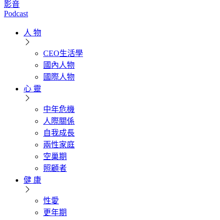
影音
Podcast
人 物
CEO生活學
國內人物
國際人物
心 靈
中年危機
人際關係
自我成長
兩性家庭
空巢期
照顧者
健 康
性愛
更年期