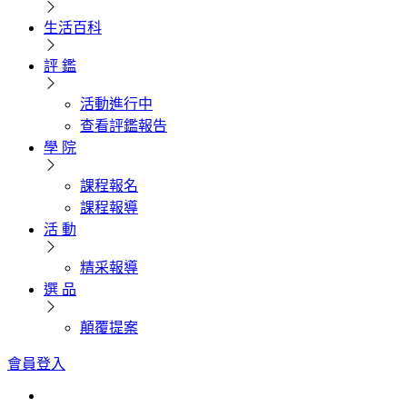
生活百科
評 鑑
活動進行中
查看評鑑報告
學 院
課程報名
課程報導
活 動
精采報導
選 品
顛覆提案
會員登入