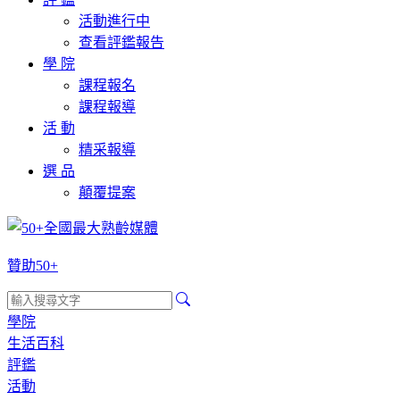
活動進行中
查看評鑑報告
學 院
課程報名
課程報導
活 動
精采報導
選 品
顛覆提案
贊助50+
學院
生活百科
評鑑
活動