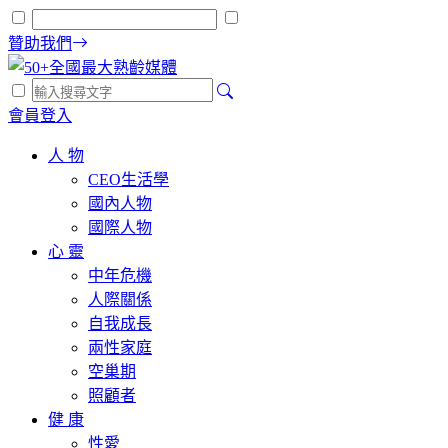
贊助我們
會員登入
人 物
CEO生活學
國內人物
國際人物
心 靈
中年危機
人際關係
自我成長
兩性家庭
空巢期
照顧者
健 康
性愛