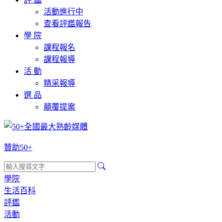
活動進行中
查看評鑑報告
學 院
課程報名
課程報導
活 動
精采報導
選 品
顛覆提案
贊助50+
學院
生活百科
評鑑
活動