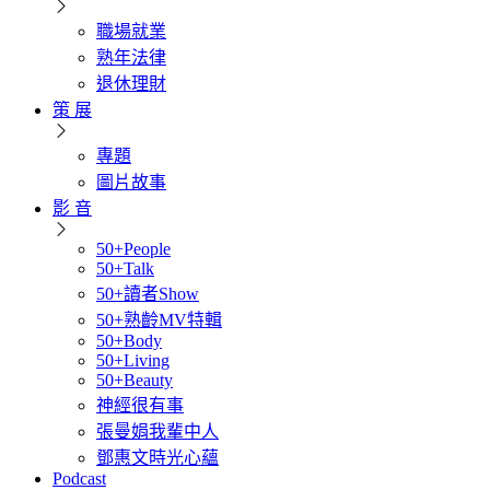
職場就業
熟年法律
退休理財
策 展
專題
圖片故事
影 音
50+People
50+Talk
50+讀者Show
50+熟齡MV特輯
50+Body
50+Living
50+Beauty
神經很有事
張曼娟我輩中人
鄧惠文時光心蘊
Podcast