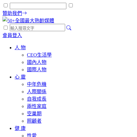
贊助我們
會員登入
人 物
CEO生活學
國內人物
國際人物
心 靈
中年危機
人際關係
自我成長
兩性家庭
空巢期
照顧者
健 康
性愛