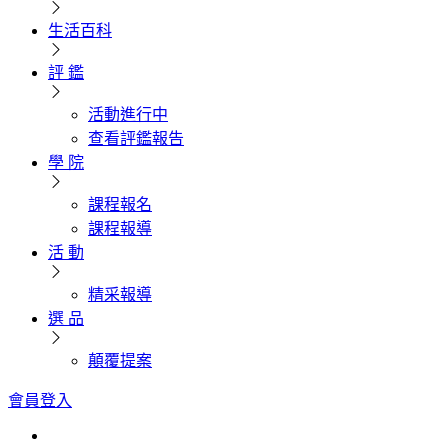
生活百科
評 鑑
活動進行中
查看評鑑報告
學 院
課程報名
課程報導
活 動
精采報導
選 品
顛覆提案
會員登入