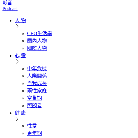
影音
Podcast
人 物
CEO生活學
國內人物
國際人物
心 靈
中年危機
人際關係
自我成長
兩性家庭
空巢期
照顧者
健 康
性愛
更年期