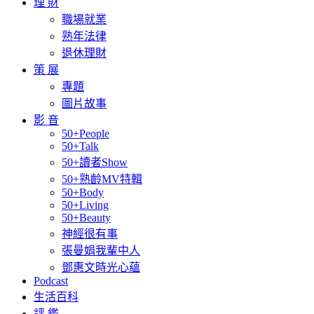
理 財
職場就業
熟年法律
退休理財
策 展
專題
圖片故事
影 音
50+People
50+Talk
50+讀者Show
50+熟齡MV特輯
50+Body
50+Living
50+Beauty
神經很有事
張曼娟我輩中人
鄧惠文時光心蘊
Podcast
生活百科
評 鑑