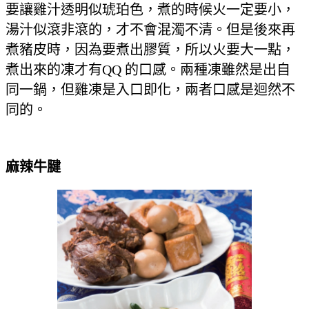
要讓雞汁透明似琥珀色，煮的時候火一定要小，
湯汁似滾非滾的，才不會混濁不清。但是後來再
煮豬皮時，因為要煮出膠質，所以火要大一點，
煮出來的凍才有QQ 的口感。兩種凍雖然是出自
同一鍋，但雞凍是入口即化，兩者口感是迴然不
同的。
麻辣牛腱