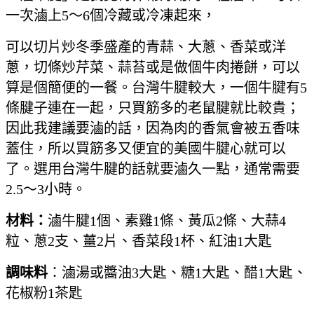
一次滷上5～6個冷藏或冷凍起來，
可以切片炒冬季盛產的青蒜、大蔥、香菜或洋
蔥，切條炒芹菜、蒜苔或是做個牛肉捲餅，可以
算是個簡便的一餐。台灣牛腱較大，一個牛腱有5
條腱子連在一起，只買筋多的老鼠腱就比較貴；
因此我建議要滷的話，因為肉的香氣會被五香味
蓋住，所以買筋多又便宜的美國牛腱心就可以
了。選用台灣牛腱的話就要滷久一點，通常需要
2.5～3小時。
材料：
滷牛腱1個、素雞1條、黃瓜2條、大蒜4
粒、蔥2支、薑2片、香菜段1杯、紅油1大匙
調味料
：滷湯或醬油3大匙、糖1大匙、醋1大匙、
花椒粉1茶匙