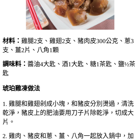
材料：
雞腿2支、雞翅2支、豬肉皮300公克、蔥3
支、薑2片、八角1顆
調味料：
醬油4大匙、酒1大匙、糖1茶匙、鹽½茶
匙
琥珀雞凍
做法
1. 雞腿和雞翅剁成小塊，和豬皮分別燙過，清洗
乾淨，豬皮上的肥油要用刀子片除乾淨，切成大
片。
2. 雞肉、豬皮和蔥、薑、八角一起放入鍋中，加