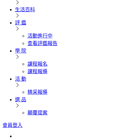
生活百科
評 鑑
活動進行中
查看評鑑報告
學 院
課程報名
課程報導
活 動
精采報導
選 品
顛覆提案
會員登入