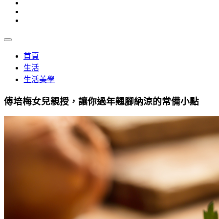
首頁
生活
生活美學
傅培梅女兒親授，讓你過年翹腳納涼的常備小點