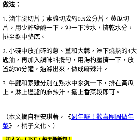
做法：
1. 滷牛腱切片；素雞切成約0.5公分片。黃瓜切
片，用少許鹽醃一下，沖一下冷水，擠乾水分，
排至盤中墊底。
2. 小碗中放拍碎的蔥、薑和大蒜，淋下燒熱的4大
匙油，再加入調味料攪勻，用湯杓壓擠一下，放
置約30分鐘，過濾出來，做成麻辣汁。
3. 牛腱和素雞分別在熱水中汆燙一下，排在黃瓜
上。淋上過濾的麻辣汁，擺上香菜段即可。
（本文摘自程安琪著，《
過年囉！歡喜團圓做年
菜
》，橘子文化。）
加入50+ LINE，每天獲新知！