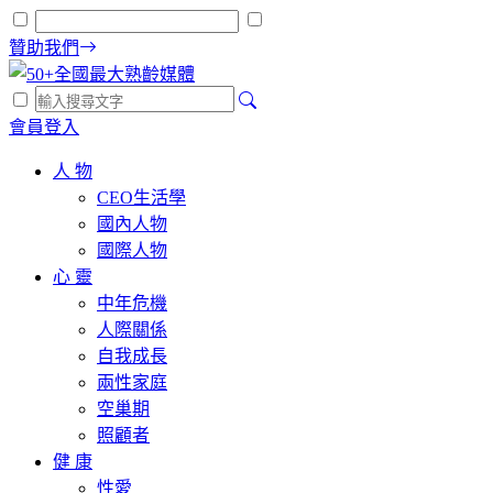
贊助我們
會員登入
人 物
CEO生活學
國內人物
國際人物
心 靈
中年危機
人際關係
自我成長
兩性家庭
空巢期
照顧者
健 康
性愛