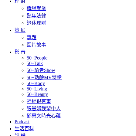
理 財
職場就業
熟年法律
退休理財
策 展
專題
圖片故事
影 音
50+People
50+Talk
50+讀者Show
50+熟齡MV特輯
50+Body
50+Living
50+Beauty
神經很有事
張曼娟我輩中人
鄧惠文時光心蘊
Podcast
生活百科
評 鑑