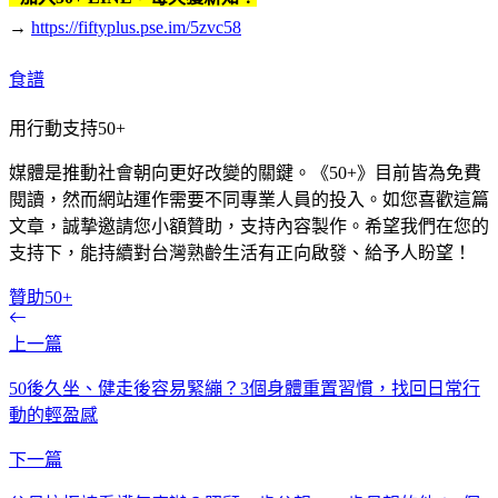
→
https://fiftyplus.pse.im/5zvc58
食譜
用行動支持50+
媒體是推動社會朝向更好改變的關鍵。《50+》目前皆為免費
閱讀，然而網站運作需要不同專業人員的投入。如您喜歡這篇
文章，誠摯邀請您小額贊助，支持內容製作。希望我們在您的
支持下，能持續對台灣熟齡生活有正向啟發、給予人盼望！
贊助50+
上一篇
50後久坐、健走後容易緊繃？3個身體重置習慣，找回日常行
動的輕盈感
下一篇