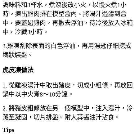
調味料和3杯水，煮滾後改小火，以慢火煮1小
時。揀出雞肉排在模型盒內。將湯汁過濾到盒
中，要蓋過雞肉，再撇去浮油，待冷後放入冰箱
中，冷藏3小時。
3.雞凍刮除表面的白色浮油，再用湯匙仔細挖成
塊狀裝盤。
虎皮凍
做法
1. 從雞凍湯汁中取出豬皮，切成小粗條，再放回
鍋中以中火煮8～10分鐘。
2. 將豬皮粗條放在另一個模型中，注入湯汁，冷
藏至凝固，切片排盤。附大蒜醬油汁沾食。
Tips