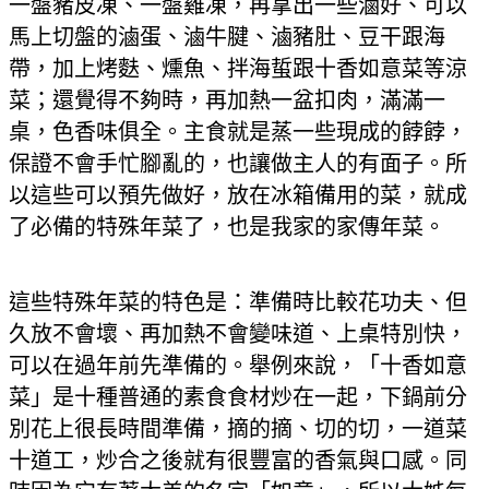
一盤豬皮凍、一盤雞凍，再拿出一些滷好、可以
馬上切盤的滷蛋、滷牛腱、滷豬肚、豆干跟海
帶，加上烤麩、燻魚、拌海蜇跟十香如意菜等涼
菜；還覺得不夠時，再加熱一盆扣肉，滿滿一
桌，色香味俱全。主食就是蒸一些現成的餑餑，
保證不會手忙腳亂的，也讓做主人的有面子。所
以這些可以預先做好，放在冰箱備用的菜，就成
了必備的特殊年菜了，也是我家的家傳年菜。
這些特殊年菜的特色是：準備時比較花功夫、但
久放不會壞、再加熱不會變味道、上桌特別快，
可以在過年前先準備的。舉例來說，「十香如意
菜」是十種普通的素食食材炒在一起，下鍋前分
別花上很長時間準備，摘的摘、切的切，一道菜
十道工，炒合之後就有很豐富的香氣與口感。同