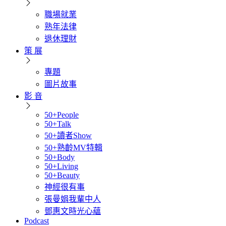
職場就業
熟年法律
退休理財
策 展
專題
圖片故事
影 音
50+People
50+Talk
50+讀者Show
50+熟齡MV特輯
50+Body
50+Living
50+Beauty
神經很有事
張曼娟我輩中人
鄧惠文時光心蘊
Podcast