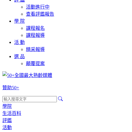
活動進行中
查看評鑑報告
學 院
課程報名
課程報導
活 動
精采報導
選 品
顛覆提案
贊助50+
學院
生活百科
評鑑
活動