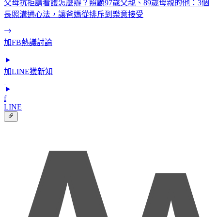
父母抗拒請看護怎麼辦？照顧97歲父親、89歲母親的他：3個
長照溝通心法，讓爸媽從排斥到樂意接受
加FB熱議討論
加LINE獲新知
f
LINE