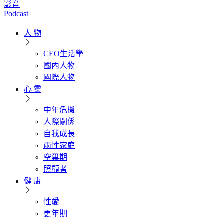
影音
Podcast
人 物
CEO生活學
國內人物
國際人物
心 靈
中年危機
人際關係
自我成長
兩性家庭
空巢期
照顧者
健 康
性愛
更年期