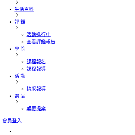
生活百科
評 鑑
活動進行中
查看評鑑報告
學 院
課程報名
課程報導
活 動
精采報導
選 品
顛覆提案
會員登入