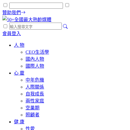
贊助我們
會員登入
人 物
CEO生活學
國內人物
國際人物
心 靈
中年危機
人際關係
自我成長
兩性家庭
空巢期
照顧者
健 康
性愛