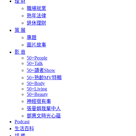
理 財
職場就業
熟年法律
退休理財
策 展
專題
圖片故事
影 音
50+People
50+Talk
50+讀者Show
50+熟齡MV特輯
50+Body
50+Living
50+Beauty
神經很有事
張曼娟我輩中人
鄧惠文時光心蘊
Podcast
生活百科
評 鑑