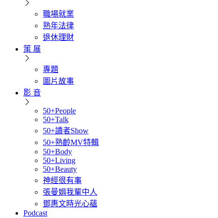
職場就業
熟年法律
退休理財
策 展
專題
圖片故事
影 音
50+People
50+Talk
50+讀者Show
50+熟齡MV特輯
50+Body
50+Living
50+Beauty
神經很有事
張曼娟我輩中人
鄧惠文時光心蘊
Podcast