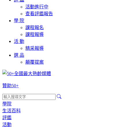
活動進行中
查看評鑑報告
學 院
課程報名
課程報導
活 動
精采報導
選 品
顛覆提案
贊助50+
學院
生活百科
評鑑
活動