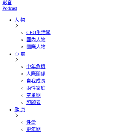
影音
Podcast
人 物
CEO生活學
國內人物
國際人物
心 靈
中年危機
人際關係
自我成長
兩性家庭
空巢期
照顧者
健 康
性愛
更年期