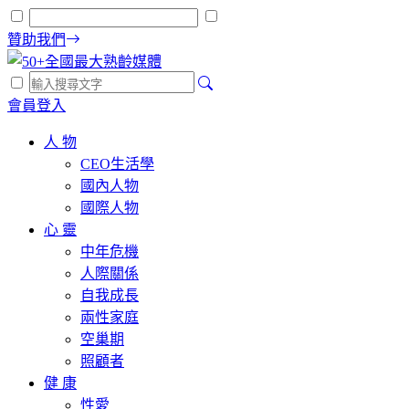
贊助我們
會員登入
人 物
CEO生活學
國內人物
國際人物
心 靈
中年危機
人際關係
自我成長
兩性家庭
空巢期
照顧者
健 康
性愛