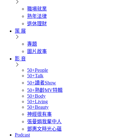
職場就業
熟年法律
退休理財
策 展
專題
圖片故事
影 音
50+People
50+Talk
50+讀者Show
50+熟齡MV特輯
50+Body
50+Living
50+Beauty
神經很有事
張曼娟我輩中人
鄧惠文時光心蘊
Podcast