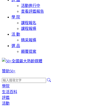
活動進行中
查看評鑑報告
學 院
課程報名
課程報導
活 動
精采報導
選 品
顛覆提案
贊助50+
學院
生活百科
評鑑
活動