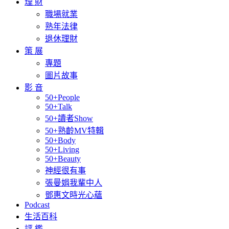
理 財
職場就業
熟年法律
退休理財
策 展
專題
圖片故事
影 音
50+People
50+Talk
50+讀者Show
50+熟齡MV特輯
50+Body
50+Living
50+Beauty
神經很有事
張曼娟我輩中人
鄧惠文時光心蘊
Podcast
生活百科
評 鑑