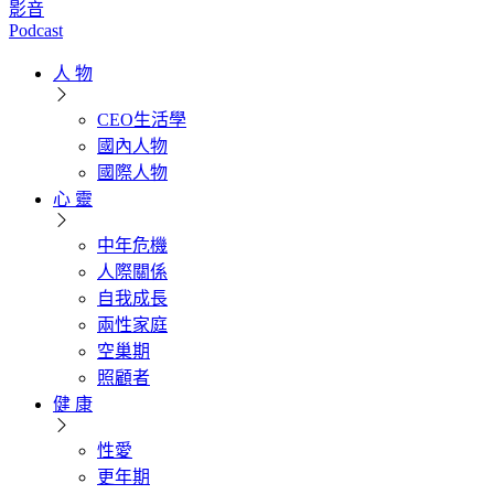
影音
Podcast
人 物
CEO生活學
國內人物
國際人物
心 靈
中年危機
人際關係
自我成長
兩性家庭
空巢期
照顧者
健 康
性愛
更年期