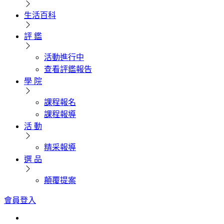
生活百科
評 鑑
活動進行中
查看評鑑報告
學 院
課程報名
課程報導
活 動
精采報導
選 品
顛覆提案
會員登入