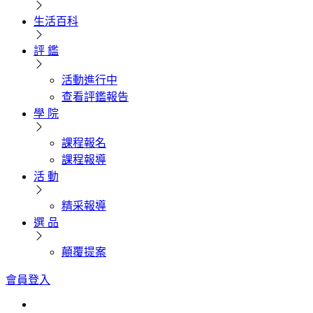
生活百科
評 鑑
活動進行中
查看評鑑報告
學 院
課程報名
課程報導
活 動
精采報導
選 品
顛覆提案
會員登入