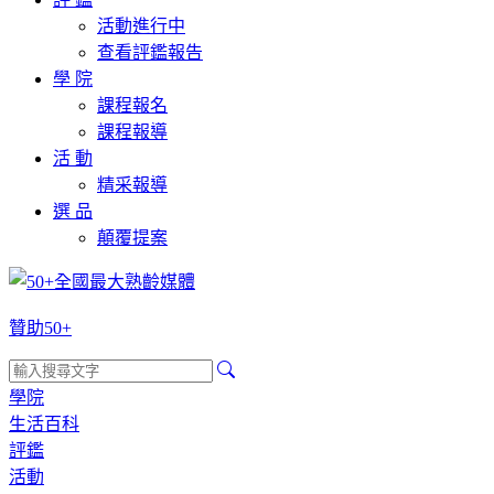
活動進行中
查看評鑑報告
學 院
課程報名
課程報導
活 動
精采報導
選 品
顛覆提案
贊助50+
學院
生活百科
評鑑
活動