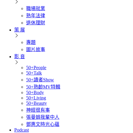
職場就業
熟年法律
退休理財
策 展
專題
圖片故事
影 音
50+People
50+Talk
50+讀者Show
50+熟齡MV特輯
50+Body
50+Living
50+Beauty
神經很有事
張曼娟我輩中人
鄧惠文時光心蘊
Podcast