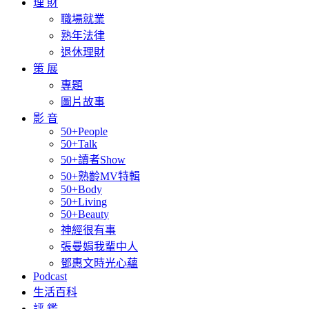
理 財
職場就業
熟年法律
退休理財
策 展
專題
圖片故事
影 音
50+People
50+Talk
50+讀者Show
50+熟齡MV特輯
50+Body
50+Living
50+Beauty
神經很有事
張曼娟我輩中人
鄧惠文時光心蘊
Podcast
生活百科
評 鑑