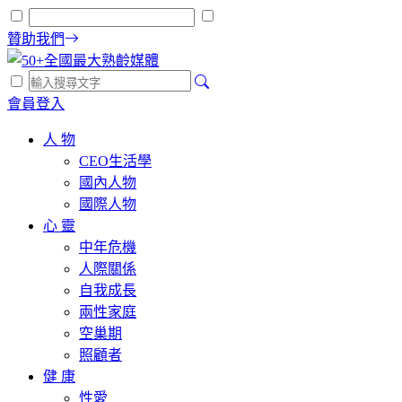
贊助我們
會員登入
人 物
CEO生活學
國內人物
國際人物
心 靈
中年危機
人際關係
自我成長
兩性家庭
空巢期
照顧者
健 康
性愛