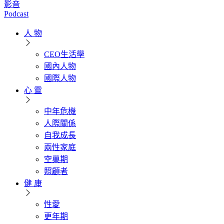
影音
Podcast
人 物
CEO生活學
國內人物
國際人物
心 靈
中年危機
人際關係
自我成長
兩性家庭
空巢期
照顧者
健 康
性愛
更年期