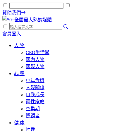
贊助我們
會員登入
人 物
CEO生活學
國內人物
國際人物
心 靈
中年危機
人際關係
自我成長
兩性家庭
空巢期
照顧者
健 康
性愛