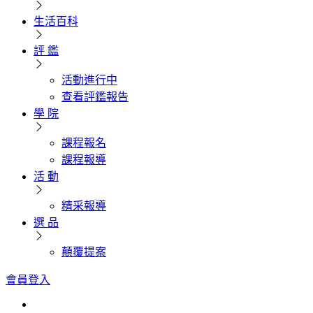
生活百科
評 鑑
活動進行中
查看評鑑報告
學 院
課程報名
課程報導
活 動
精采報導
選 品
顛覆提案
會員登入