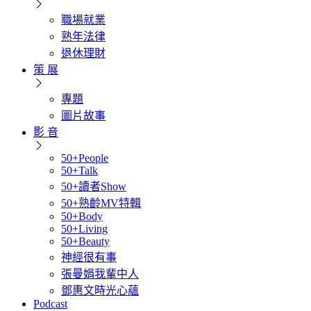
職場就業
熟年法律
退休理財
策 展
專題
圖片故事
影 音
50+People
50+Talk
50+讀者Show
50+熟齡MV特輯
50+Body
50+Living
50+Beauty
神經很有事
張曼娟我輩中人
鄧惠文時光心蘊
Podcast