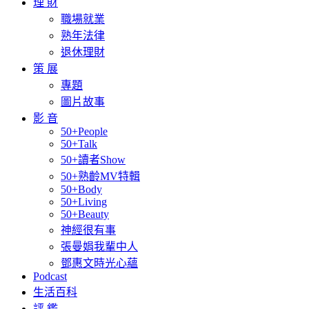
理 財
職場就業
熟年法律
退休理財
策 展
專題
圖片故事
影 音
50+People
50+Talk
50+讀者Show
50+熟齡MV特輯
50+Body
50+Living
50+Beauty
神經很有事
張曼娟我輩中人
鄧惠文時光心蘊
Podcast
生活百科
評 鑑