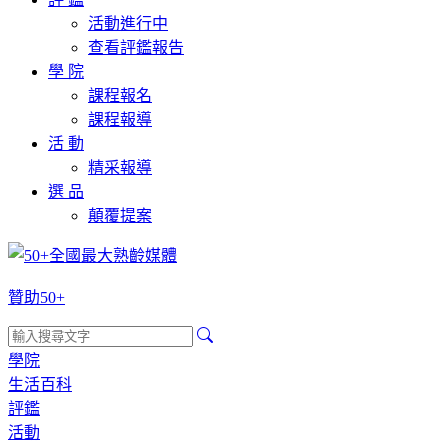
活動進行中
查看評鑑報告
學 院
課程報名
課程報導
活 動
精采報導
選 品
顛覆提案
贊助50+
學院
生活百科
評鑑
活動