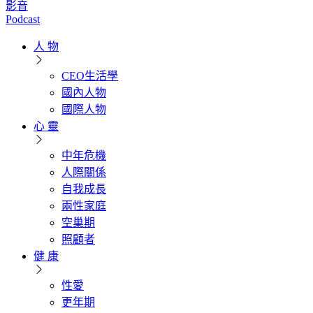
影音
Podcast
人 物
CEO生活學
國內人物
國際人物
心 靈
中年危機
人際關係
自我成長
兩性家庭
空巢期
照顧者
健 康
性愛
更年期