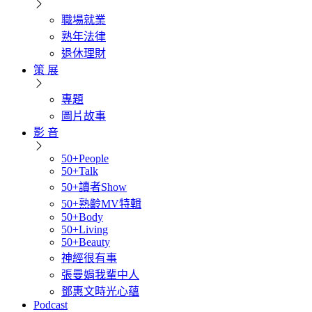
職場就業
熟年法律
退休理財
策 展
專題
圖片故事
影 音
50+People
50+Talk
50+讀者Show
50+熟齡MV特輯
50+Body
50+Living
50+Beauty
神經很有事
張曼娟我輩中人
鄧惠文時光心蘊
Podcast