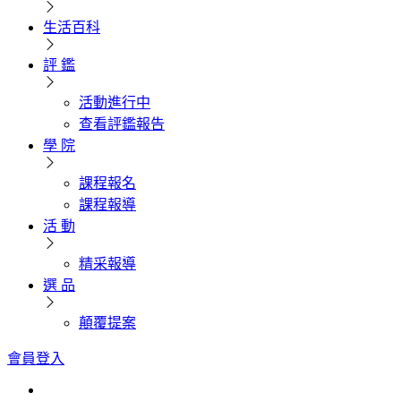
生活百科
評 鑑
活動進行中
查看評鑑報告
學 院
課程報名
課程報導
活 動
精采報導
選 品
顛覆提案
會員登入