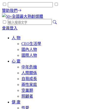
贊助我們
會員登入
人 物
CEO生活學
國內人物
國際人物
心 靈
中年危機
人際關係
自我成長
兩性家庭
空巢期
照顧者
健 康
性愛