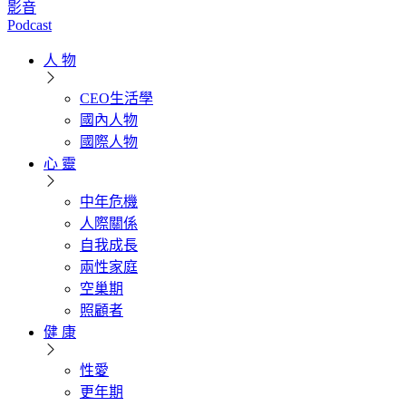
影音
Podcast
人 物
CEO生活學
國內人物
國際人物
心 靈
中年危機
人際關係
自我成長
兩性家庭
空巢期
照顧者
健 康
性愛
更年期