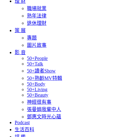
理 財
職場就業
熟年法律
退休理財
策 展
專題
圖片故事
影 音
50+People
50+Talk
50+讀者Show
50+熟齡MV特輯
50+Body
50+Living
50+Beauty
神經很有事
張曼娟我輩中人
鄧惠文時光心蘊
Podcast
生活百科
評 鑑