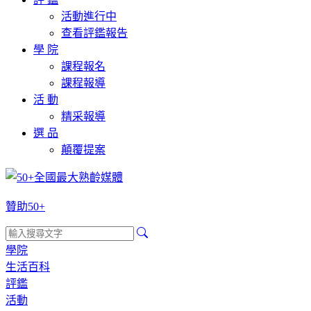
活動進行中
查看評鑑報告
學 院
課程報名
課程報導
活 動
精采報導
選 品
顛覆提案
贊助50+
學院
生活百科
評鑑
活動