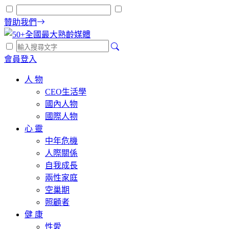
贊助我們
會員登入
人 物
CEO生活學
國內人物
國際人物
心 靈
中年危機
人際關係
自我成長
兩性家庭
空巢期
照顧者
健 康
性愛