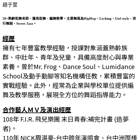
趙于萱
50+熟齡街舞老師、擅長街舞、編舞教學。主要舞風為HipHop、Locking、Girl style、流
行舞蹈、Street Jazz。
經歷
擁有七年豐富教學經驗，授課對象涵蓋熟齡族
群、中壯年、青年及兒童，具備高度耐心與專業
素養。曾於Mr. Frog、Dance Soul、Lumidance
School及動手動腳等知名機構任教，累積豐富的
實戰經驗。此外，經常為企業與學校單位提供編
舞及教學服務，展現全方位的舞蹈指導能力。
合作藝人ＭＶ及演出經歷
108年 F.I.R. 飛兒樂團 末日青春:補完計畫 (造夢
者)。
110年 NICK周湯豪-台中跨年演唱會、台中洲際棒