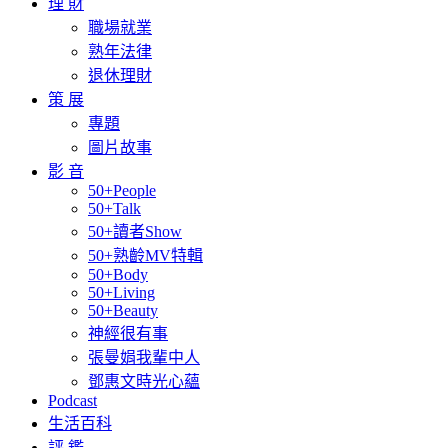
理 財
職場就業
熟年法律
退休理財
策 展
專題
圖片故事
影 音
50+People
50+Talk
50+讀者Show
50+熟齡MV特輯
50+Body
50+Living
50+Beauty
神經很有事
張曼娟我輩中人
鄧惠文時光心蘊
Podcast
生活百科
評 鑑