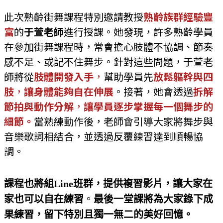
此次熟齡街舞課程特別邀請教授
熟齡族群經驗豐
富
的
于萱老師
進行授課。她發現，許多熟齡學員
在參加街舞課程時，常會擔心肢體不協調、節奏
感不足、或記不住舞步。針對這些問題，于萱老
師將從
肢體開發入手
，
幫助學員先
放鬆軀幹與四
肢
，
讓身體能夠自在伸展
。接著，她會透過
拆解
節拍與動作分解
，
讓學員逐步掌握每一個舞步的
細節。
當熟練動作後，老師會引導大家將舞步與
音樂歌詞相結合，並透過反覆練習達到順暢協
調。
課程也將組Line班群，提供複習影片，讓大家在
。
家也可以自在練習
最後一堂課將為大家錄下成
果練習，留下特別且獨一無二的美好回憶。