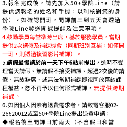
3.報名完成後，請先加入50+學院Line（請
提供您報名的姓名和手機，以利核對您的身
份）。如確認開班，開課前三到五天會透過
學院Line發送開課提醒及注意事項。
4.鼓勵學員每堂準時出席，基於服務學員，當期
提供2次請假及補課機會（同期班別互補，如僅開
一班，則透過複習影片補課）。
5.
請假最慢請於前一天下午6點前提出
，逾時不受
理當天請假。無請假不接受補課。超過2次後的請
假、無故缺席、或無法當期補課即視同放棄該課
程權益，恕不再予以任何形式補課
，
無提供跨期
補課。
6.
如因個人因素有退費需求者，請致電客服02-
26620012或至50+學院Line提出退費申請：
◆報名後至開課日前兩天（不含假日和當