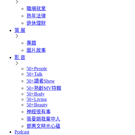
職場就業
熟年法律
退休理財
策 展
專題
圖片故事
影 音
50+People
50+Talk
50+讀者Show
50+熟齡MV特輯
50+Body
50+Living
50+Beauty
神經很有事
張曼娟我輩中人
鄧惠文時光心蘊
Podcast