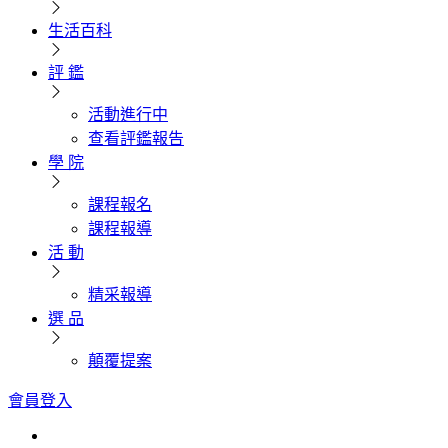
生活百科
評 鑑
活動進行中
查看評鑑報告
學 院
課程報名
課程報導
活 動
精采報導
選 品
顛覆提案
會員登入