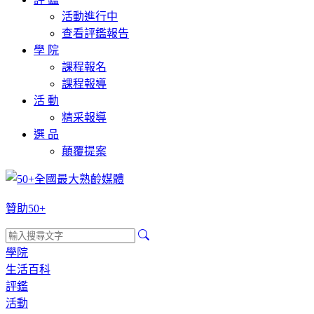
活動進行中
查看評鑑報告
學 院
課程報名
課程報導
活 動
精采報導
選 品
顛覆提案
贊助50+
學院
生活百科
評鑑
活動