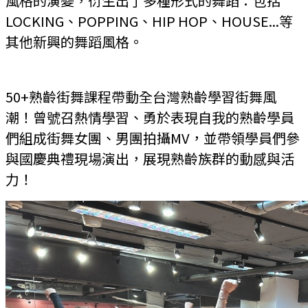
風格的演變，衍生出了多種形式的舞蹈：包括
LOCKING、POPPING、HIP HOP、HOUSE...等
其他新興的舞蹈風格。
50+熟齡街舞課程帶動全台灣熟齡學習街舞風
潮
！
曾號召熱情學習、勇於表現自我的熟齡學員
們組成街舞
女團、男團拍攝MV，並帶領學員們參
與國慶典禮現場演出，展現熟齡族群的動感與活
力！