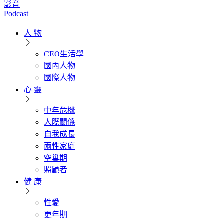
影音
Podcast
人 物
CEO生活學
國內人物
國際人物
心 靈
中年危機
人際關係
自我成長
兩性家庭
空巢期
照顧者
健 康
性愛
更年期