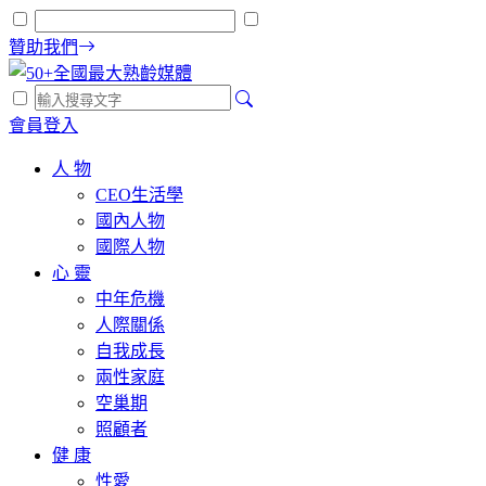
贊助我們
會員登入
人 物
CEO生活學
國內人物
國際人物
心 靈
中年危機
人際關係
自我成長
兩性家庭
空巢期
照顧者
健 康
性愛