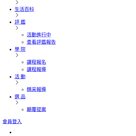
生活百科
評 鑑
活動進行中
查看評鑑報告
學 院
課程報名
課程報導
活 動
精采報導
選 品
顛覆提案
會員登入