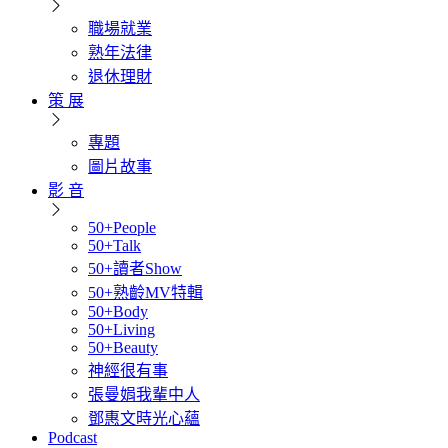
職場就業
熟年法律
退休理財
策 展
專題
圖片故事
影 音
50+People
50+Talk
50+讀者Show
50+熟齡MV特輯
50+Body
50+Living
50+Beauty
神經很有事
張曼娟我輩中人
鄧惠文時光心蘊
Podcast