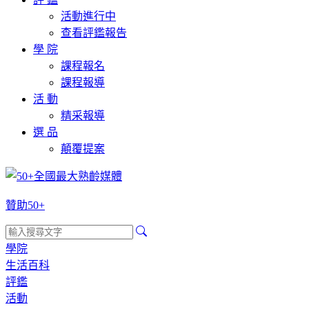
活動進行中
查看評鑑報告
學 院
課程報名
課程報導
活 動
精采報導
選 品
顛覆提案
贊助50+
學院
生活百科
評鑑
活動