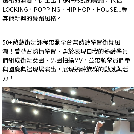
風格的演變，衍生出了多種形式的舞蹈：包括
LOCKING、POPPING、HIP HOP、HOUSE...等
其他新興的舞蹈風格。
50+熟齡街舞課程帶動全台灣熟齡學習街舞風
潮
！
曾號召熱情學習、勇於表現自我的熟齡學員
們組成街舞
女團、男團拍攝MV，並帶領學員們參
與國慶典禮現場演出，展現熟齡族群的動感與活
力！