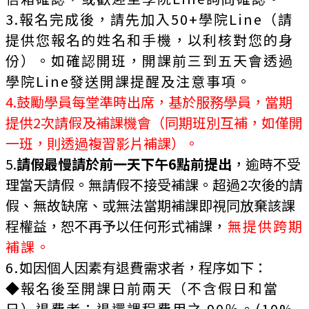
3.報名完成後，請先加入50+學院Line（請
提供您報名的姓名和手機，以利核對您的身
份）。如確認開班，開課前三到五天會透過
學院Line發送開課提醒及注意事項。
4.鼓勵學員每堂準時出席，基於服務學員，當期
提供2次請假及補課機會（同期班別互補，如僅開
一班，則透過複習影片補課）。
5.
請假最慢請於前一天下午6點前提出
，逾時不受
理當天請假。無請假不接受補課。超過2次後的請
假、無故缺席、或無法當期補課即視同放棄該課
程權益，恕不再予以任何形式補課
，
無提供跨期
補課。
6.
如因個人因素有退費需求者，程序如下：
◆報名後至開課日前兩天（不含假日和當
日）退費者：退還課程費用之 90％。(10%