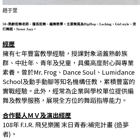
趙于萱
50+熟齡街舞老師、擅長街舞、編舞教學。主要舞風為HipHop、Locking、Girl style、流
行舞蹈、Street Jazz。
經歷
擁有七年豐富教學經驗，授課對象涵蓋熟齡族
群、中壯年、青年及兒童，具備高度耐心與專業
素養。曾於Mr. Frog、Dance Soul、Lumidance
School及動手動腳等知名機構任教，累積豐富的
實戰經驗。此外，經常為企業與學校單位提供編
舞及教學服務，展現全方位的舞蹈指導能力。
合作藝人ＭＶ及演出經歷
108年 F.I.R. 飛兒樂團 末日青春:補完計畫 (造夢
者)。