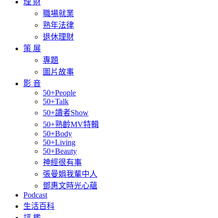
理 財
職場就業
熟年法律
退休理財
策 展
專題
圖片故事
影 音
50+People
50+Talk
50+讀者Show
50+熟齡MV特輯
50+Body
50+Living
50+Beauty
神經很有事
張曼娟我輩中人
鄧惠文時光心蘊
Podcast
生活百科
評 鑑