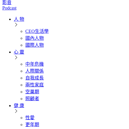
影音
Podcast
人 物
CEO生活學
國內人物
國際人物
心 靈
中年危機
人際關係
自我成長
兩性家庭
空巢期
照顧者
健 康
性愛
更年期