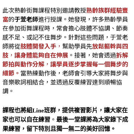
此次熟齡街舞課程特別邀請教授
熟齡族群經驗豐
富
的
于萱老師
進行授課。她發現，許多熟齡學員
在參加街舞課程時，常會擔心肢體不協調、節奏
感不足、或記不住舞步。針對這些問題，于萱老
師將從
肢體開發入手
，
幫助學員先
放鬆軀幹與四
肢
，
讓身體能夠自在伸展
。接著，她會透過
拆解
節拍與動作分解
，
讓學員逐步掌握每一個舞步的
細節。
當熟練動作後，老師會引導大家將舞步與
音樂歌詞相結合，並透過反覆練習達到順暢協
調。
課程也將組Line班群，提供複習影片，讓大家在
。
家也可以自在練習
最後一堂課將為大家錄下成
果練習，留下特別且獨一無二的美好回憶。