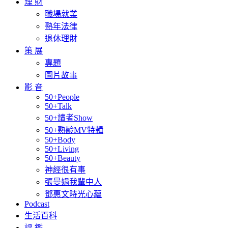
理 財
職場就業
熟年法律
退休理財
策 展
專題
圖片故事
影 音
50+People
50+Talk
50+讀者Show
50+熟齡MV特輯
50+Body
50+Living
50+Beauty
神經很有事
張曼娟我輩中人
鄧惠文時光心蘊
Podcast
生活百科
評 鑑