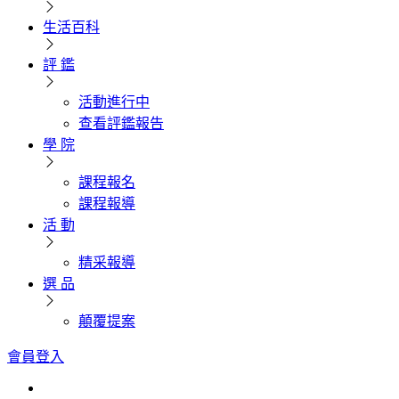
生活百科
評 鑑
活動進行中
查看評鑑報告
學 院
課程報名
課程報導
活 動
精采報導
選 品
顛覆提案
會員登入