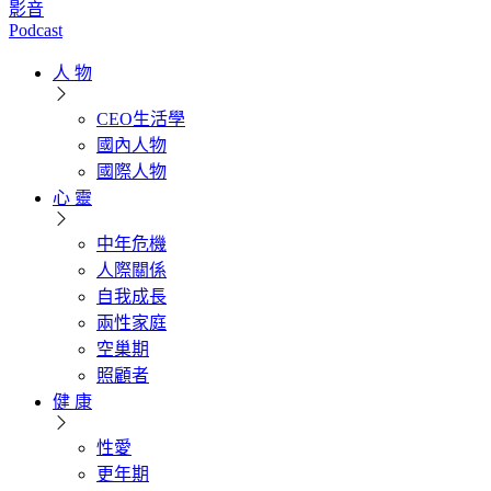
影音
Podcast
人 物
CEO生活學
國內人物
國際人物
心 靈
中年危機
人際關係
自我成長
兩性家庭
空巢期
照顧者
健 康
性愛
更年期