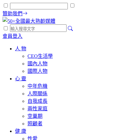
贊助我們
會員登入
人 物
CEO生活學
國內人物
國際人物
心 靈
中年危機
人際關係
自我成長
兩性家庭
空巢期
照顧者
健 康
性愛