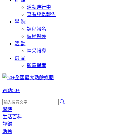
活動進行中
查看評鑑報告
學 院
課程報名
課程報導
活 動
精采報導
選 品
顛覆提案
贊助50+
學院
生活百科
評鑑
活動