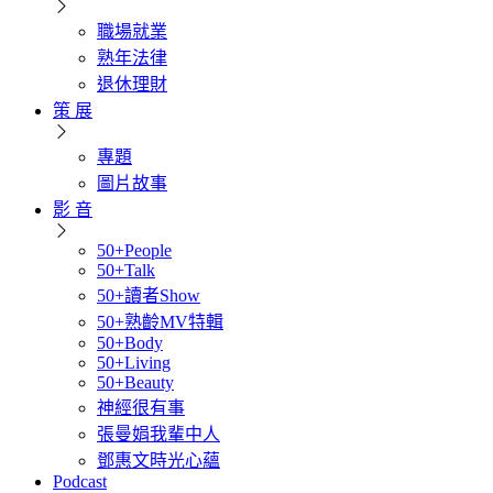
職場就業
熟年法律
退休理財
策 展
專題
圖片故事
影 音
50+People
50+Talk
50+讀者Show
50+熟齡MV特輯
50+Body
50+Living
50+Beauty
神經很有事
張曼娟我輩中人
鄧惠文時光心蘊
Podcast