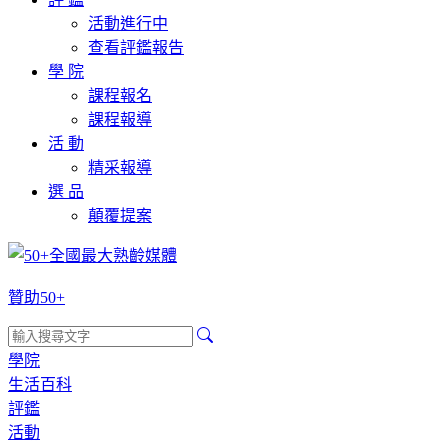
活動進行中
查看評鑑報告
學 院
課程報名
課程報導
活 動
精采報導
選 品
顛覆提案
贊助50+
學院
生活百科
評鑑
活動