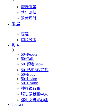
職場就業
熟年法律
退休理財
策 展
專題
圖片故事
影 音
50+People
50+Talk
50+讀者Show
50+熟齡MV特輯
50+Body
50+Living
50+Beauty
神經很有事
張曼娟我輩中人
鄧惠文時光心蘊
Podcast