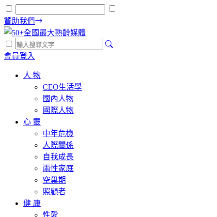
贊助我們
會員登入
人 物
CEO生活學
國內人物
國際人物
心 靈
中年危機
人際關係
自我成長
兩性家庭
空巢期
照顧者
健 康
性愛