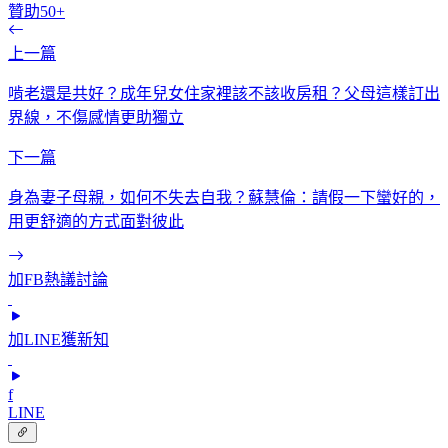
贊助50+
上一篇
啃老還是共好？成年兒女住家裡該不該收房租？父母這樣訂出
界線，不傷感情更助獨立
下一篇
身為妻子母親，如何不失去自我？蘇慧倫：請假一下蠻好的，
用更舒適的方式面對彼此
加FB熱議討論
加LINE獲新知
f
LINE