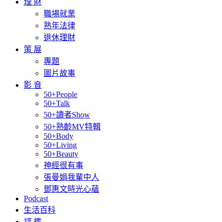
理 財
職場就業
熟年法律
退休理財
策 展
專題
圖片故事
影 音
50+People
50+Talk
50+讀者Show
50+熟齡MV特輯
50+Body
50+Living
50+Beauty
神經很有事
張曼娟我輩中人
鄧惠文時光心蘊
Podcast
生活百科
評 鑑