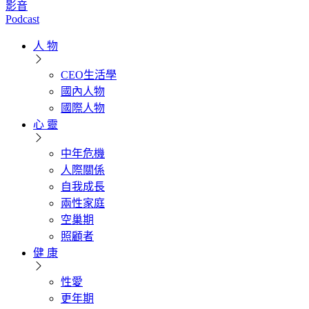
影音
Podcast
人 物
CEO生活學
國內人物
國際人物
心 靈
中年危機
人際關係
自我成長
兩性家庭
空巢期
照顧者
健 康
性愛
更年期