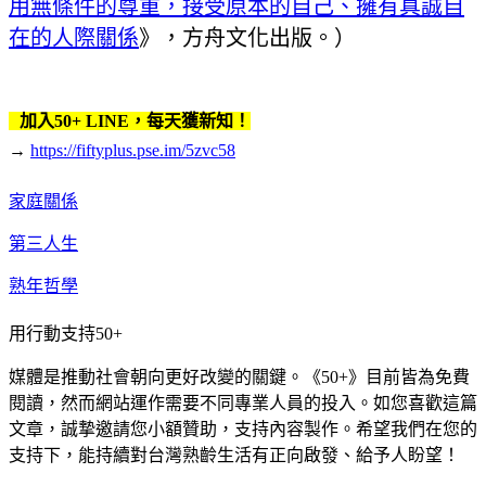
用無條件的尊重，接受原本的自己、擁有真誠自
在的人際關係
》，方舟文化出版。）
加入50+ LINE，每天獲新知！
→
https://fiftyplus.pse.im/5zvc58
家庭關係
第三人生
熟年哲學
用行動支持50+
媒體是推動社會朝向更好改變的關鍵。《50+》目前皆為免費
閱讀，然而網站運作需要不同專業人員的投入。如您喜歡這篇
文章，誠摯邀請您小額贊助，支持內容製作。希望我們在您的
支持下，能持續對台灣熟齡生活有正向啟發、給予人盼望！