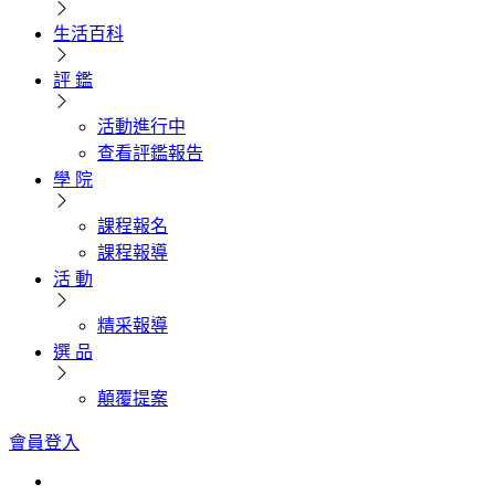
生活百科
評 鑑
活動進行中
查看評鑑報告
學 院
課程報名
課程報導
活 動
精采報導
選 品
顛覆提案
會員登入