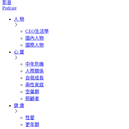
影音
Podcast
人 物
CEO生活學
國內人物
國際人物
心 靈
中年危機
人際關係
自我成長
兩性家庭
空巢期
照顧者
健 康
性愛
更年期