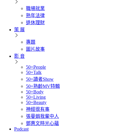
職場就業
熟年法律
退休理財
策 展
專題
圖片故事
影 音
50+People
50+Talk
50+讀者Show
50+熟齡MV特輯
50+Body
50+Living
50+Beauty
神經很有事
張曼娟我輩中人
鄧惠文時光心蘊
Podcast