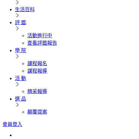
生活百科
評 鑑
活動進行中
查看評鑑報告
學 院
課程報名
課程報導
活 動
精采報導
選 品
顛覆提案
會員登入