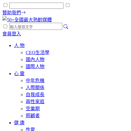
贊助我們
會員登入
人 物
CEO生活學
國內人物
國際人物
心 靈
中年危機
人際關係
自我成長
兩性家庭
空巢期
照顧者
健 康
性愛