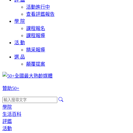
活動進行中
查看評鑑報告
學 院
課程報名
課程報導
活 動
精采報導
選 品
顛覆提案
贊助50+
學院
生活百科
評鑑
活動