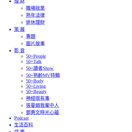
理 財
職場就業
熟年法律
退休理財
策 展
專題
圖片故事
影 音
50+People
50+Talk
50+讀者Show
50+熟齡MV特輯
50+Body
50+Living
50+Beauty
神經很有事
張曼娟我輩中人
鄧惠文時光心蘊
Podcast
生活百科
評 鑑