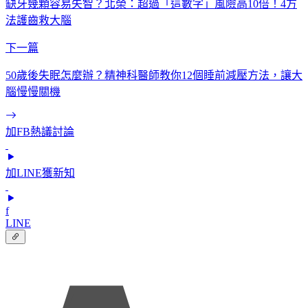
缺牙幾顆容易失智？北榮：超過「這數字」風險高10倍！4方
法護齒救大腦
下一篇
50歲後失眠怎麼辦？精神科醫師教你12個睡前減壓方法，讓大
腦慢慢關機
加FB熱議討論
加LINE獲新知
f
LINE