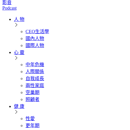
影音
Podcast
人 物
CEO生活學
國內人物
國際人物
心 靈
中年危機
人際關係
自我成長
兩性家庭
空巢期
照顧者
健 康
性愛
更年期