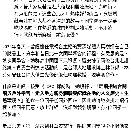
線，帶大家反著走逛大稻埕和雙連綠地、赤峰街。
有意思的是，這些台北人耳熟能詳的街區，竟然隱
藏著連在地人都不甚清楚的故事。同學會不一定要
吃吃喝喝，在熟悉的城市規劃走讀活動，不用遠
行，就能有新鮮感！該怎麼做？
2025年春天，曾經擔任電視台主播的資深媒體人葉樹姍在自己
的臉書上，分享和昔日北一女同學聚會的行程。有意思的是，
這次同學會，這群高中同窗不只聚餐，還安排了兩條台北走讀
路線。負責主辦這次活動的，是台師大地理系博士林芬郁。林
芬郁曾任台師大僑生先修部兼任助理教授，現專職寫作。
什麼是走讀？接受《50+》採訪時，她解釋：
「走讀指結合閱
讀與戶外學習，走入地方親身體驗與認識在地的人文歷史、生
態環境。」
適逢一位同學從國外回來，因此她特地安排走讀行
程，經同學同意，放上群組，沒想到報名踴躍，有8位同學一
起參加。
走讀當天，第一站來到林華泰茶行，隨即有同學說從小喝他家