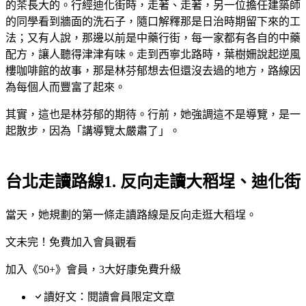
的茶長大的。行經迪化街時，走著、走著，另一位擔任建築師
的同學看到牆面的洗石子，隨口解釋那是日治時期留下來的工
法；又有人說，那邊以前是中藥行街，每一家都有各自的中藥
配方，讓人聽得津津有味。走到西寧北路時，葉樹姍說起逆風
樓咖啡館的故事，那是林芬郁想去但還沒去過的地方，路線因
為每個人而豐富了起來。
其實，這也是林芬郁的期待。行前，她強調這不是導覽，是一
起散步，因為「講導覽太嚴肅了」。
台北走讀路線1. 反向走讀大稻埕、迪化街
當天，她規劃的第一條走讀路線是反向走逛大稻埕。
文未完！免費加入會員觀看
加入《50+》會員，3大好康免費升級
讀好文：閱讀會員限定文章