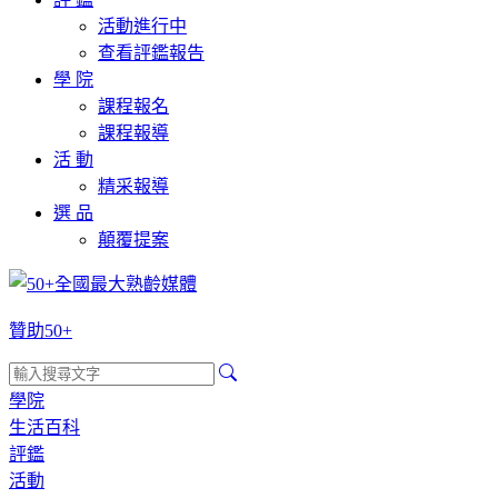
活動進行中
查看評鑑報告
學 院
課程報名
課程報導
活 動
精采報導
選 品
顛覆提案
贊助50+
學院
生活百科
評鑑
活動