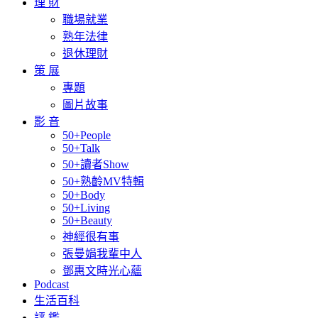
理 財
職場就業
熟年法律
退休理財
策 展
專題
圖片故事
影 音
50+People
50+Talk
50+讀者Show
50+熟齡MV特輯
50+Body
50+Living
50+Beauty
神經很有事
張曼娟我輩中人
鄧惠文時光心蘊
Podcast
生活百科
評 鑑