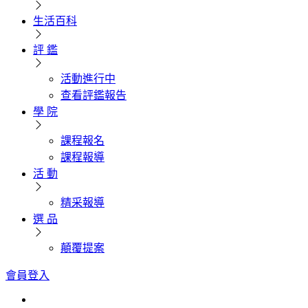
生活百科
評 鑑
活動進行中
查看評鑑報告
學 院
課程報名
課程報導
活 動
精采報導
選 品
顛覆提案
會員登入