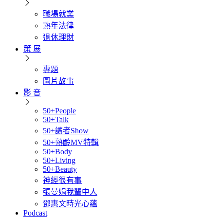
職場就業
熟年法律
退休理財
策 展
專題
圖片故事
影 音
50+People
50+Talk
50+讀者Show
50+熟齡MV特輯
50+Body
50+Living
50+Beauty
神經很有事
張曼娟我輩中人
鄧惠文時光心蘊
Podcast