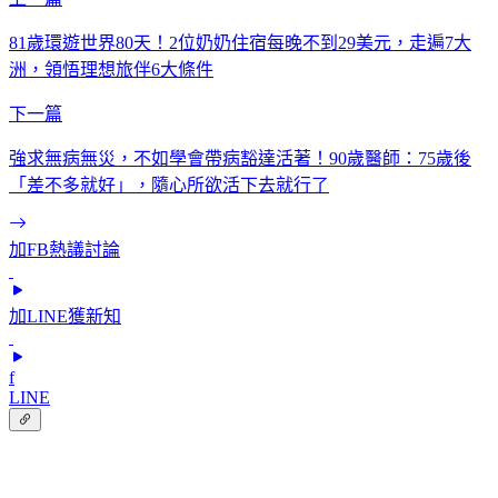
81歲環遊世界80天！2位奶奶住宿每晚不到29美元，走遍7大
洲，領悟理想旅伴6大條件
下一篇
強求無病無災，不如學會帶病豁達活著！90歲醫師：75歲後
「差不多就好」，隨心所欲活下去就行了
加FB熱議討論
加LINE獲新知
f
LINE