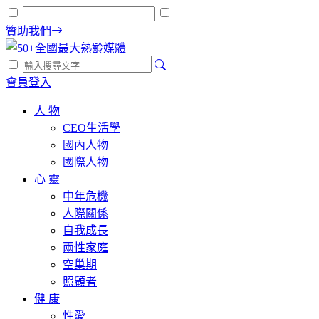
贊助我們
會員登入
人 物
CEO生活學
國內人物
國際人物
心 靈
中年危機
人際關係
自我成長
兩性家庭
空巢期
照顧者
健 康
性愛