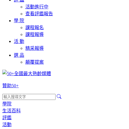
活動進行中
查看評鑑報告
學 院
課程報名
課程報導
活 動
精采報導
選 品
顛覆提案
贊助50+
學院
生活百科
評鑑
活動