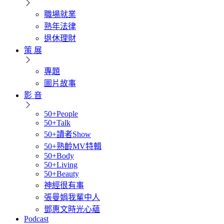
職場就業
熟年法律
退休理財
策 展
專題
圖片故事
影 音
50+People
50+Talk
50+讀者Show
50+熟齡MV特輯
50+Body
50+Living
50+Beauty
神經很有事
張曼娟我輩中人
鄧惠文時光心蘊
Podcast