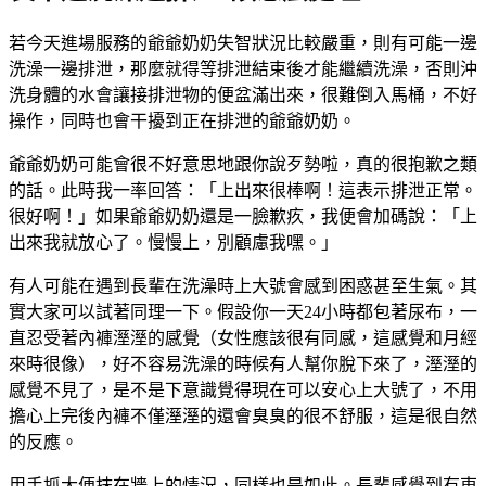
若今天進場服務的爺爺奶奶失智狀況比較嚴重，則有可能一邊
洗澡一邊排泄，那麼就得等排泄結束後才能繼續洗澡，否則沖
洗身體的水會讓接排泄物的便盆滿出來，很難倒入馬桶，不好
操作，同時也會干擾到正在排泄的爺爺奶奶。
爺爺奶奶可能會很不好意思地跟你說歹勢啦，真的很抱歉之類
的話。此時我一率回答：「上出來很棒啊！這表示排泄正常。
很好啊！」如果爺爺奶奶還是一臉歉疚，我便會加碼說：「上
出來我就放心了。慢慢上，別顧慮我嘿。」
有人可能在遇到長輩在洗澡時上大號會感到困惑甚至生氣。其
實大家可以試著同理一下。假設你一天24小時都包著尿布，一
直忍受著內褲溼溼的感覺（女性應該很有同感，這感覺和月經
來時很像），好不容易洗澡的時候有人幫你脫下來了，溼溼的
感覺不見了，是不是下意識覺得現在可以安心上大號了，不用
擔心上完後內褲不僅溼溼的還會臭臭的很不舒服，這是很自然
的反應。
用手抓大便抹在牆上的情況，同樣也是如此。長輩感覺到有東