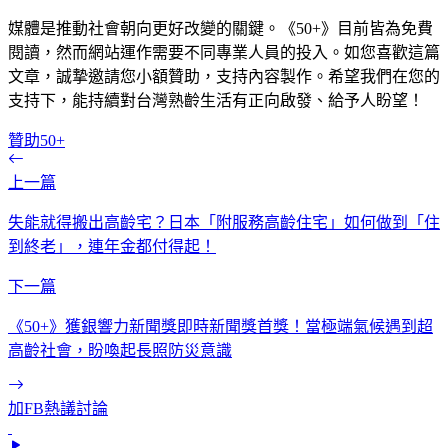
媒體是推動社會朝向更好改變的關鍵。《50+》目前皆為免費
閱讀，然而網站運作需要不同專業人員的投入。如您喜歡這篇
文章，誠摯邀請您小額贊助，支持內容製作。希望我們在您的
支持下，能持續對台灣熟齡生活有正向啟發、給予人盼望！
贊助50+
上一篇
失能就得搬出高齡宅？日本「附服務高齡住宅」如何做到「住
到終老」，連年金都付得起！
下一篇
《50+》獲銀響力新聞獎即時新聞獎首獎！當極端氣候遇到超
高齡社會，盼喚起長照防災意識
加FB熱議討論