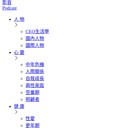
影音
Podcast
人 物
CEO生活學
國內人物
國際人物
心 靈
中年危機
人際關係
自我成長
兩性家庭
空巢期
照顧者
健 康
性愛
更年期