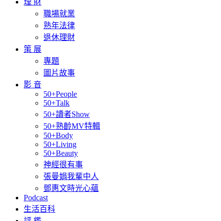
理 財
職場就業
熟年法律
退休理財
策 展
專題
圖片故事
影 音
50+People
50+Talk
50+讀者Show
50+熟齡MV特輯
50+Body
50+Living
50+Beauty
神經很有事
張曼娟我輩中人
鄧惠文時光心蘊
Podcast
生活百科
評 鑑