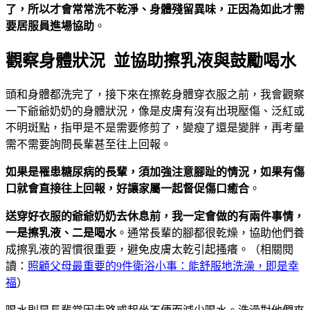
了，所以才會常常洗不乾淨、身體殘留異味，正因為如此才需
要居服員進場協助
。
觀察身體狀況 並協助擦乳液與鼓勵喝水
頭和身體都洗完了，接下來在擦乾身體穿衣服之前，我會觀察
一下爺爺奶奶的身體狀況，像是皮膚有沒有出現壓傷、泛紅或
不明斑點，指甲是不是需要修剪了，變瘦了還是變胖，再考量
需不需要詢問長輩甚至往上回報。
如果是罹患糖尿病的長輩，須加強注意腳趾的情況，如果有傷
口就會直接往上回報，好讓家屬一起督促傷口癒合
。
送穿好衣服的爺爺奶奶去休息前，我一定會做的有兩件事情，
一是擦乳液、二是喝水
。通常長輩的腳都很乾燥，協助他們養
成擦乳液的習慣很重要，避免皮膚太乾引起搔癢。（相關閱
讀：
照顧父母最重要的9件衛浴小事：能舒服地洗澡，即是幸
福
）