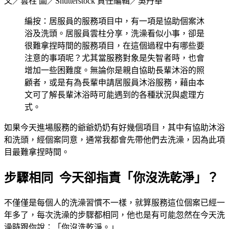
文／雲柱 圖／Shutterstock 責任編輯／吳丹華
編按：居服員的服務項目中，有一項是協助個案沐
浴及洗頭。居服員雲柱分享，洗澡看似小事，卻是
很難拿捏時間的服務項目，在這個過程中有哪些要
注意的事項呢？尤其當服務對象是失智者時，也會
增加一些困難度。無論你是親自協助長輩沐浴的照
顧者，或是有為長輩申請居服員沐浴服務，藉由本
文可了解長輩沐浴時可能遇到的各種狀況與處理方
式。
如果今天進場服務的爺爺奶奶有好幾個項目，其中有協助沐浴
和洗頭，經個案同意，通常我都會先帶他們去洗澡，因為此項
目最難拿捏時間。
步驟相同 今天卻指責「你沒洗乾淨」？
不僅僅是每個人的洗澡習慣不一樣，就算服務這位個案已經一
年多了，每次洗澡的步驟都相同，他也是有可能忽然在今天洗
澡時跟你說：「你沒洗乾淨。」