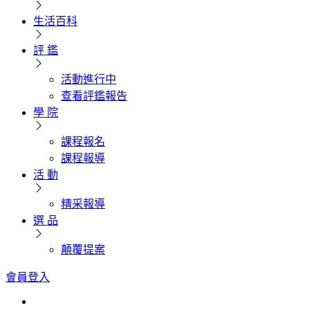
生活百科
評 鑑
活動進行中
查看評鑑報告
學 院
課程報名
課程報導
活 動
精采報導
選 品
顛覆提案
會員登入