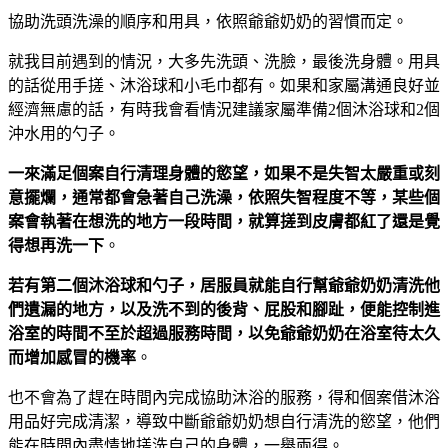
協助洗頭洗澡的順序和用具，依照爺爺奶奶的習慣而定。
就我目前遇到的情況，大多先洗頭、洗臉，最後洗身體。用具
的話從用手搓、沐浴球和小毛巾都有。如果和家屬溝通良好並
經濟無慮的話，有時我會看情況建議家屬準備2個沐浴球和2個
沖水用的勺子。
一來滿足個案自行清理身體的慾望，如果不是失智太嚴重或刻
意擺爛，通常都會急著自己洗澡，依照失智程度不等，某些個
案會執著在想洗的地方一段時間，就算搓到皮膚都紅了還是覺
得想再洗一下
。
若有第二個沐浴球和勺子，居服員就能自行幫爺爺奶奶清洗他
們遺漏的地方，以及洗不到的後背、屁股和腳趾，便能控制進
浴室的時間不至於超過服務時間，以免爺爺奶奶在浴室待太久
而增加感冒的機率
。
也不會為了趕在時間內完成協助沐浴的服務，得和個案借沐浴
用品好完成清潔，導致中斷爺爺奶奶想自行清洗的慾望，他們
能在時間內盡情地搓洗自己的身體，一舉兩得。