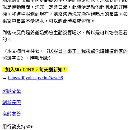
喝水則是長輩常因走路或起坐不便而減少喝水。洗澡對他們來
說是運動時間，洗完一定會口渴，此時便是勸他們喝水的好時
機。我進場服務到現在，還沒遇過洗完澡拒絕喝水的長輩。如
果家中長輩不愛喝水，可以趁此時養成習慣。
到後來反倒是爺爺奶奶會主動說要喝水，所以是可以培養看看
的。
（本文摘自雲柱著，《
居服員，來了！我來幫你填補這個家的
照護空白
》，時報出版）
加入50+ LINE，每天獲新知！
→
https://fiftyplus.pse.im/5zvc58
照顧父母
創新長照
高齡友善
用行動支持50+