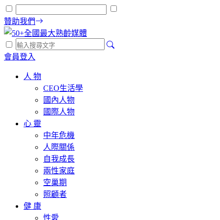
贊助我們
會員登入
人 物
CEO生活學
國內人物
國際人物
心 靈
中年危機
人際關係
自我成長
兩性家庭
空巢期
照顧者
健 康
性愛