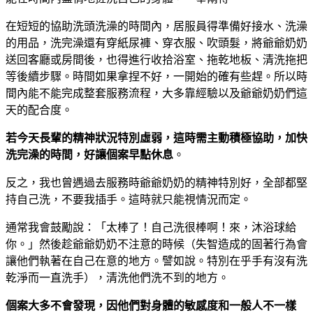
在短短的協助洗頭洗澡的時間內，居服員得準備好接水、洗澡
的用品，洗完澡還有穿紙尿褲、穿衣服、吹頭髮，將爺爺奶奶
送回客廳或房間後，也得進行收拾浴室、拖乾地板、清洗拖把
等後續步驟。時間如果拿捏不好，一開始的確有些趕。所以時
間內能不能完成整套服務流程，大多靠經驗以及爺爺奶奶們這
天的配合度。
若今天長輩的精神狀況特別虛弱，這時需主動積極協助，加快
洗完澡的時間，好讓個案早點休息
。
反之，我也曾遇過去服務時爺爺奶奶的精神特別好，全部都堅
持自己洗，不要我插手。這時就只能視情況而定。
通常我會鼓勵說：「太棒了！自己洗很棒啊！來，沐浴球給
你。」然後趁爺爺奶奶不注意的時候（失智造成的固著行為會
讓他們執著在自己在意的地方。譬如說。特別在乎手有沒有洗
乾淨而一直洗手），清洗他們洗不到的地方。
個案大多不會發現，因他們對身體的敏感度和一般人不一樣