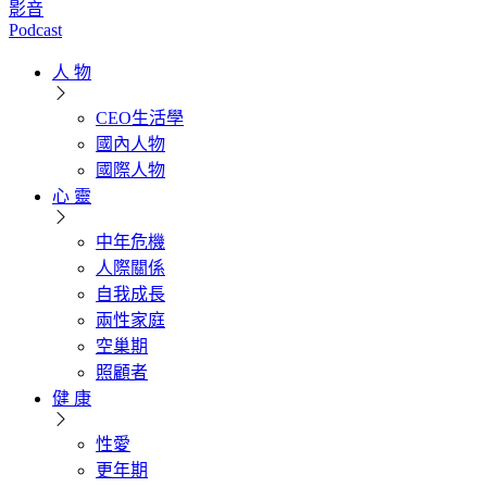
影音
Podcast
人 物
CEO生活學
國內人物
國際人物
心 靈
中年危機
人際關係
自我成長
兩性家庭
空巢期
照顧者
健 康
性愛
更年期