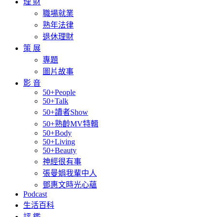
理 財
職場就業
熟年法律
退休理財
策 展
專題
圖片故事
影 音
50+People
50+Talk
50+讀者Show
50+熟齡MV特輯
50+Body
50+Living
50+Beauty
神經很有事
張曼娟我輩中人
鄧惠文時光心蘊
Podcast
生活百科
評 鑑