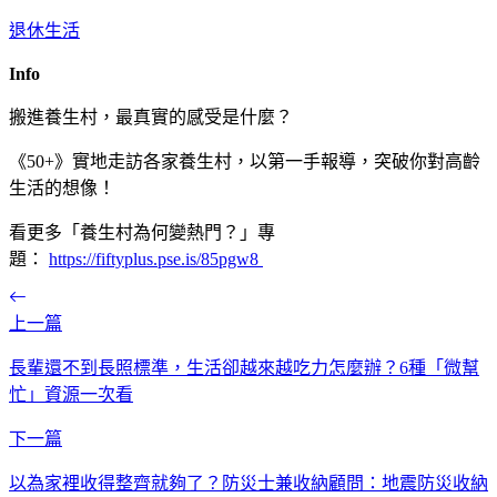
退休生活
Info
搬進養生村，最真實的感受是什麼？
《50+》實地走訪各家養生村，以第一手報導，突破你對高齡
生活的想像！
看更多「養生村為何變熱門？」專
題：
https://fiftyplus.pse.is/85pgw8
上一篇
長輩還不到長照標準，生活卻越來越吃力怎麼辦？6種「微幫
忙」資源一次看
下一篇
以為家裡收得整齊就夠了？防災士兼收納顧問：地震防災收納