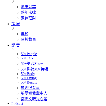
職場就業
熟年法律
退休理財
策 展
專題
圖片故事
影 音
50+People
50+Talk
50+讀者Show
50+熟齡MV特輯
50+Body
50+Living
50+Beauty
神經很有事
張曼娟我輩中人
鄧惠文時光心蘊
Podcast