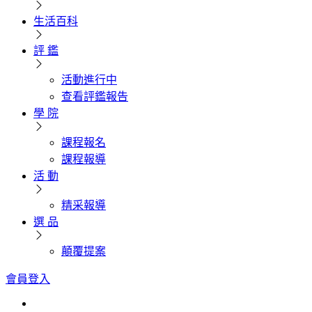
生活百科
評 鑑
活動進行中
查看評鑑報告
學 院
課程報名
課程報導
活 動
精采報導
選 品
顛覆提案
會員登入