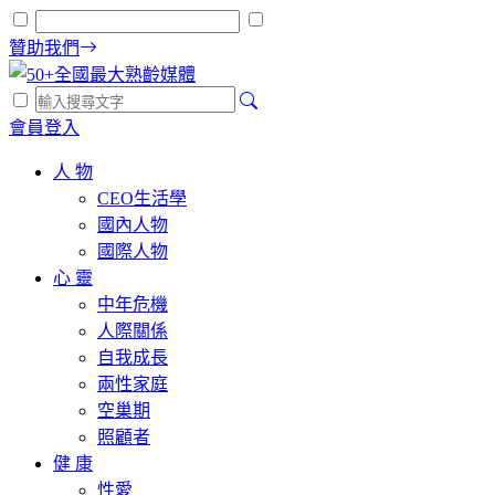
贊助我們
會員登入
人 物
CEO生活學
國內人物
國際人物
心 靈
中年危機
人際關係
自我成長
兩性家庭
空巢期
照顧者
健 康
性愛