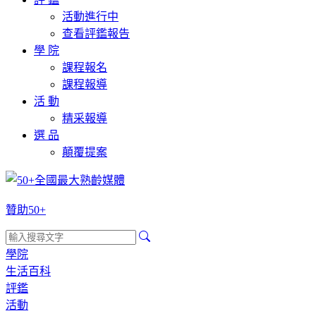
活動進行中
查看評鑑報告
學 院
課程報名
課程報導
活 動
精采報導
選 品
顛覆提案
贊助50+
學院
生活百科
評鑑
活動