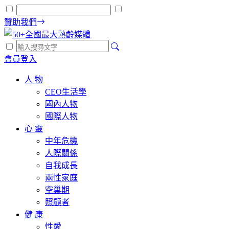
贊助我們
會員登入
人 物
CEO生活學
國內人物
國際人物
心 靈
中年危機
人際關係
自我成長
兩性家庭
空巢期
照顧者
健 康
性愛