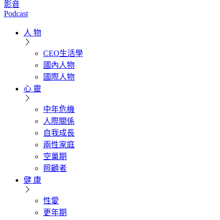
影音
Podcast
人 物
CEO生活學
國內人物
國際人物
心 靈
中年危機
人際關係
自我成長
兩性家庭
空巢期
照顧者
健 康
性愛
更年期