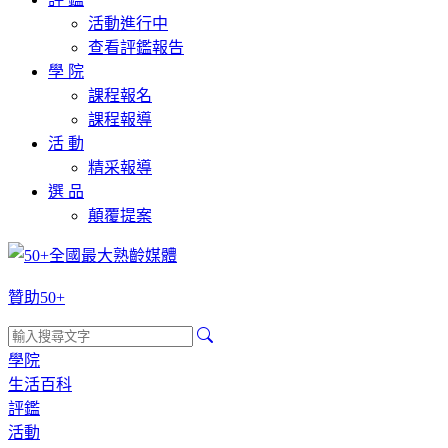
活動進行中
查看評鑑報告
學 院
課程報名
課程報導
活 動
精采報導
選 品
顛覆提案
贊助50+
學院
生活百科
評鑑
活動