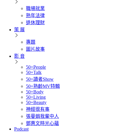
職場就業
熟年法律
退休理財
策 展
專題
圖片故事
影 音
50+People
50+Talk
50+讀者Show
50+熟齡MV特輯
50+Body
50+Living
50+Beauty
神經很有事
張曼娟我輩中人
鄧惠文時光心蘊
Podcast