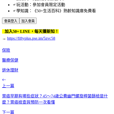
玩活動：參加會員限定活動
學知識：《50+生活百科》熟齡知識庫免費看
會員登入
加入會員
加入50+ LINE，每天獲新知！
→
https://fiftyplus.pse.im/5zvc58
保險
醫療保健
退休理財
上一篇
胃癌早期有哪些症狀？45～74歲公費幽門螺旋桿菌篩檢是什
麼？胃癌檢查與預防一次看懂
下一篇