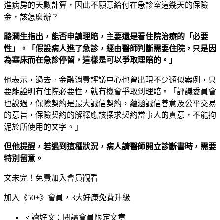
進病房的天數計算，因此不願意給付在急診室這幾天的保險
金，該怎麼辦？
駱潤生指出，能否申請理賠，主要還是看住院治療的「必要
性」。「假設病人進了急診，經由醫師判斷需要住院，只是因
為塞床而在急診停留，這樣是可以爭取理賠的。」
他表示，過去，金融消費評議中心也曾出現不少類似案例，只
要能證明有住院必要性，就有機會爭取到理賠。「評議委員會
也說過，保險契約是最大誠信契約，蘊涵誠信善意及公平交易
的意旨，保險契約的解釋應該探求契約當事人的真意，不能拘
泥於所使用的文字。」
但他提醒，若遇到這種狀況，病人請醫師開立診斷書時，需要
特別留意。
文未完！免費加入會員觀看
加入《50+》會員，3大好康免費升級
讀好文：閱讀會員限定文章