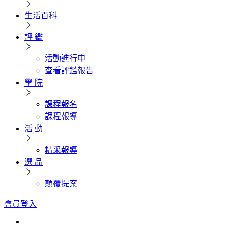
生活百科
評 鑑
活動進行中
查看評鑑報告
學 院
課程報名
課程報導
活 動
精采報導
選 品
顛覆提案
會員登入