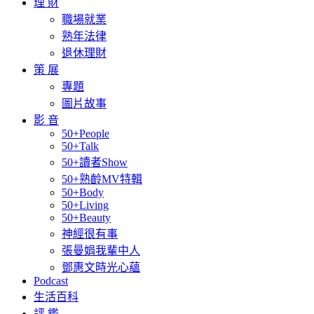
理 財
職場就業
熟年法律
退休理財
策 展
專題
圖片故事
影 音
50+People
50+Talk
50+讀者Show
50+熟齡MV特輯
50+Body
50+Living
50+Beauty
神經很有事
張曼娟我輩中人
鄧惠文時光心蘊
Podcast
生活百科
評 鑑