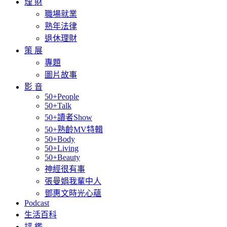
理 財
職場就業
熟年法律
退休理財
策 展
專題
圖片故事
影 音
50+People
50+Talk
50+讀者Show
50+熟齡MV特輯
50+Body
50+Living
50+Beauty
神經很有事
張曼娟我輩中人
鄧惠文時光心蘊
Podcast
生活百科
評 鑑