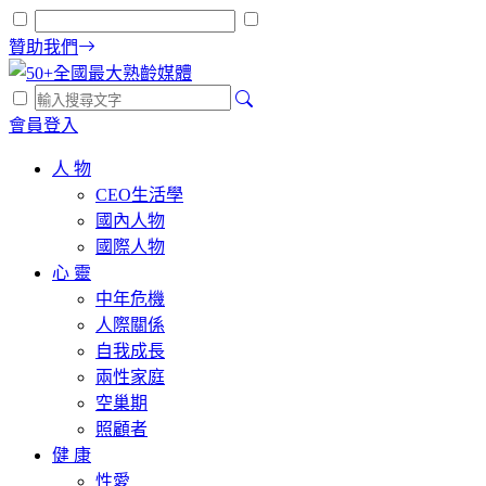
贊助我們
會員登入
人 物
CEO生活學
國內人物
國際人物
心 靈
中年危機
人際關係
自我成長
兩性家庭
空巢期
照顧者
健 康
性愛