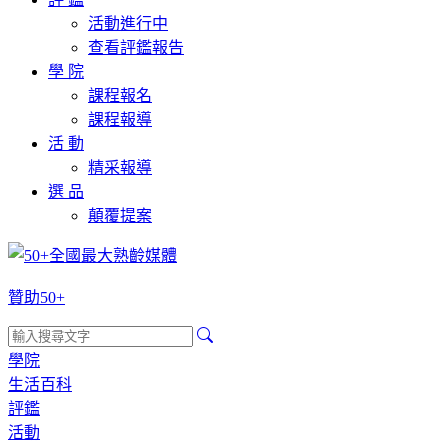
活動進行中
查看評鑑報告
學 院
課程報名
課程報導
活 動
精采報導
選 品
顛覆提案
贊助50+
學院
生活百科
評鑑
活動