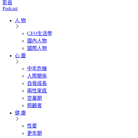
影音
Podcast
人 物
CEO生活學
國內人物
國際人物
心 靈
中年危機
人際關係
自我成長
兩性家庭
空巢期
照顧者
健 康
性愛
更年期