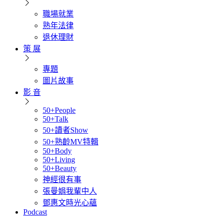
職場就業
熟年法律
退休理財
策 展
專題
圖片故事
影 音
50+People
50+Talk
50+讀者Show
50+熟齡MV特輯
50+Body
50+Living
50+Beauty
神經很有事
張曼娟我輩中人
鄧惠文時光心蘊
Podcast