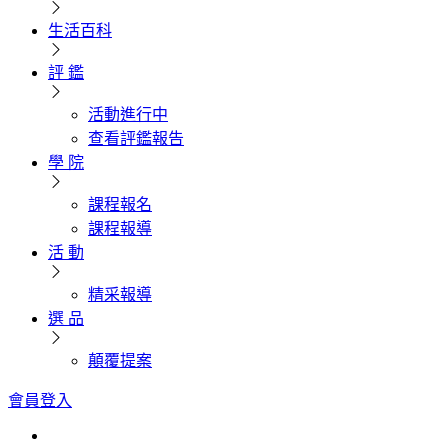
生活百科
評 鑑
活動進行中
查看評鑑報告
學 院
課程報名
課程報導
活 動
精采報導
選 品
顛覆提案
會員登入