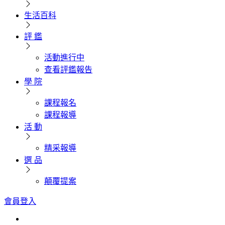
生活百科
評 鑑
活動進行中
查看評鑑報告
學 院
課程報名
課程報導
活 動
精采報導
選 品
顛覆提案
會員登入