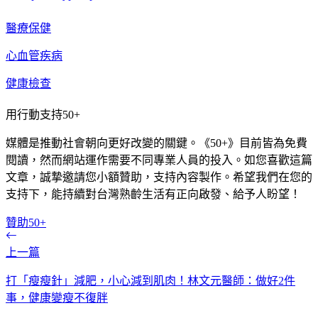
醫療保健
心血管疾病
健康檢查
用行動支持50+
媒體是推動社會朝向更好改變的關鍵。《50+》目前皆為免費
閱讀，然而網站運作需要不同專業人員的投入。如您喜歡這篇
文章，誠摯邀請您小額贊助，支持內容製作。希望我們在您的
支持下，能持續對台灣熟齡生活有正向啟發、給予人盼望！
贊助50+
上一篇
打「瘦瘦針」減肥，小心減到肌肉！林文元醫師：做好2件
事，健康變瘦不復胖