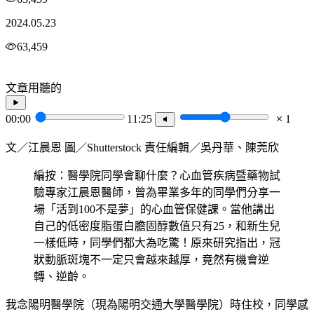
2024.05.23
63,459
文章用聽的
00:00
11:25
1
文／江晨恩 圖／Shutterstock 責任編輯／吳丹華、陳莞欣
編按：醫學院同學會聊什麼？心血管疾病暨藥物試
驗專家江晨恩醫師，曾為畢業多年的同學們分享一
場「活到100不是夢」的心血管保健課。當他講出
自己的低密度脂蛋白膽固醇數值只有25，和新生兒
一樣低時，同學們都大為吃驚！原來研究指出，冠
狀動脈斑塊不一定只會越來越厚，竟然有機會逆
轉、逆齡。
我念陽明醫學院（現為陽明交通大學醫學院）時住校，同學感