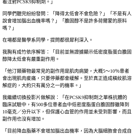
看注射PCSK9抑制劑。」
同學們聽完紛紛發問：「降得太低會不會危險？」「不是有人
說會增加腦出血機率嗎？」「膽固醇不是許多荷爾蒙的原料
嗎？」
在場都是醫學系同學，提問都很犀利深入。
我胸有成竹依序解答：「目前並無證據顯示低密度脂蛋白膽固
醇降太低會有嚴重副作用。
「他汀類藥物最常見的副作用是肌肉病變，大概5～10％患者
會出現肌肉痠痛，只要停藥都會緩解。至於真正造成橫紋肌溶
解症的，大約只有萬分之一的機率。」
我繼續切換投影片做解說：「在PCSK9抑制劑之單株抗體的
臨床試驗中，有500多位患者血中低密度脂蛋白膽固醇雖降到
10毫克／分升以下，但保護心血管的作用並未受到影響，而且
副作用也沒有增加。
「目前降血脂藥不會增加腦出血機率，因為大腦細胞會合成自