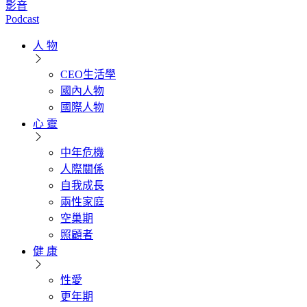
影音
Podcast
人 物
CEO生活學
國內人物
國際人物
心 靈
中年危機
人際關係
自我成長
兩性家庭
空巢期
照顧者
健 康
性愛
更年期