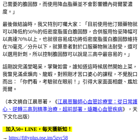
己需要的膽固醇，而使用降血脂藥並不會影響體內荷爾蒙濃
度。」
最後做結論時，我又特別叮囑大家：「目前使用他汀類藥物就
可以降低約50％的低密度脂蛋白膽固醇，合併服用怡妥降幅可
以高達70％以上，也就很容易成功將低密度脂蛋白膽固醇維持
在70毫克／分升以下，就算患者對於口服藥物無法耐受，還可
以選用針劑，所以控制膽固醇可以說是三高中最容易的。」
話剛說完滿堂喝采，掌聲如雷，誰知道這時候居然開始上菜，
我瞥見滿桌爌肉、龍蝦，對照剛才苦口婆心的課程，不覺脫口
而出：「你們看，考驗就在眼前！」引得大家面面相覷、尷尬
莞爾。
（本文摘自江晨恩著，《
江晨恩醫師心血管診療室：從日常護
心、逆轉三高到精準治療，超前部署，遠離心血管疾病
》，天
下文化出版）
加入50+ LINE，每天獲新知！
→
https://fiftyplus.pse.im/5zvc58