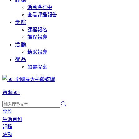
活動進行中
查看評鑑報告
學 院
課程報名
課程報導
活 動
精采報導
選 品
顛覆提案
贊助50+
學院
生活百科
評鑑
活動