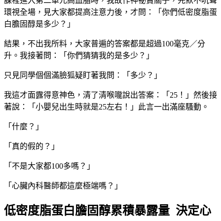
課程進入第二單元高血脂時，我故作神祕賣關子，先默不吭聲
環視全場，見大家都提高注意力後，才問：「你們低密度脂蛋
白膽固醇是多少？」
結果，不出我所料，大家普遍的答案都是超過100毫克／分
升。我接著問：「你們猜猜我的是多少？」
只見同學個個滿臉狐疑盯著我問：「多少？」
我這才面露得意神色，清了清喉嚨說出答案：「25！」然後接
著說：「小嬰兒出生時就是25左右！」此言一出滿座騷動。
「什麼？」
「真的假的？」
「不是大家都100多嗎？」
「心臟內科醫師都這麼極端嗎？」
低密度脂蛋白膽固醇累積暴露量 決定心