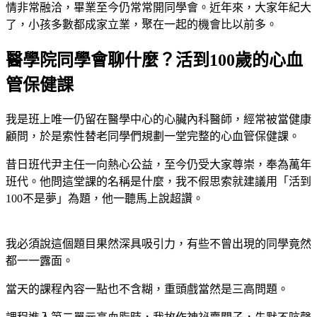
情非常融洽，畢業至今仍常常開同學會。近年來，大家年紀大
了，小孩多數都成家立業，聚在一起的機會比以前多。
醫學院同學會聊什麼？活到100歲的心血
管保健課
我是班上唯一仍留在醫學中心的心臟內科醫師，經常被當健康
顧問，於是索性替老同學們規劃一堂完整的心血管保健課。
昔日班代尹主任一向熱心公益，至今仍受大家尊崇，奉為萬年
班代。他問這堂課的名稱是什麼，我不假思索就建議用「活到
100不是夢」為題，他一聽馬上說超讚。
我必須說這個題目果然深具吸引力，有些不曾出現的同學竟然
都一一露面。
當天的課程內容一點也不含糊，重頭戲當然是三高問題。