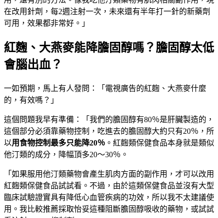
在改用針劑，每2週注射一次，未來還有半年打一針的新藥劑
可用，效果都非常好。」
紅麴、大燕麥能降膽固醇嗎？膽固醇太低
會腦出血？
一如預期，馬上有人發問：「電視廣告的紅麴、大燕麥什麼
的，有效嗎？」
這個問題我早有準備：「我們的膽固醇有80％是肝臟製造的，
這個部分必須靠藥物控制，吃進去的膽固醇大約只有20％，所
以
用食物控制最多只能降
20
％
。紅麴類保健食品本身就是類似
他汀類的成分，降幅頂多20～30％。
「如果服用他汀類藥物會產生肌肉方面的副作用，才可以改用
紅麴類保健食品試試看。不過，由於這類保健食品並沒有大型
臨床試驗證實具有降低心血管疾病的功效，所以我不太建議使
用。我比較推薦採取怡妥這種阻斷膽固醇吸收的藥物，或試試