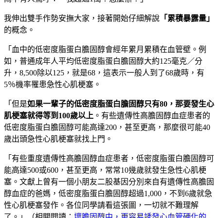
我伸出雙手作勢安撫大家，接著開始仔細解說
「累積暴露量」
的概念。
「血中的低密度脂蛋白膽固醇會經年累月累積在血管壁。例
如，普通成年人平均低密度脂蛋白膽固醇大約125毫克／分
升，8,500除以125，就是68，這表示一般人到了68歲時，有
5％機率罹患急性心肌梗塞。
「但是
如果一輩子的低密度脂蛋白膽固醇只有
80
，那要發生心
肌梗塞就得等到100
歲以上
。有些遺傳性高膽固醇血症患者的
低密度脂蛋白膽固醇可能高達200，甚至更高，那麼很可能40
歲出頭急性心肌梗塞就找上門。
「有些重度遺傳性高膽固醇血症患者，低密度脂蛋白膽固醇可
能高達500或600，甚至更高，常常10幾歲就發生急性心肌梗
塞。文獻上曾有一個小朋友二股基因分別來自有遺傳性高膽固
醇血症的爸媽，低密度脂蛋白膽固醇超過1,000，不到6歲就急
性心肌梗塞發作。各位同學請看這張圖，一切就不難理解
了。」（相關閱讀：
壞膽固醇中，更容易誘發心血管硬化的