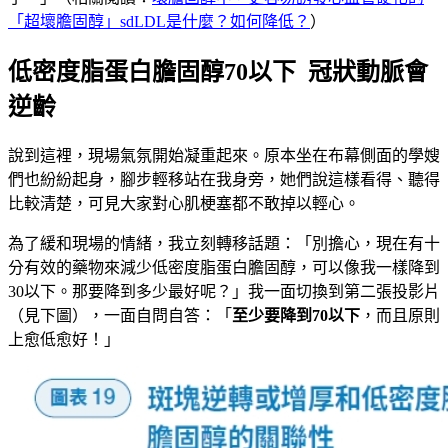
「超壞膽固醇」sdLDL是什麼？如何降低？
）
低密度脂蛋白膽固醇70以下 冠狀動脈會
逆齡
說到這裡，現場氣氛開始凝重起來。原本坐在布幕側面的學嫂
們也紛紛起身，腳步輕移站在我身旁，她們說這樣看得、聽得
比較清楚，可見大家對心肌梗塞都不敢掉以輕心。
為了緩和現場的情緒，我立刻轉移話題：「別擔心，現在有十
分有效的藥物來減少低密度脂蛋白膽固醇，可以像我一樣降到
30以下。那要降到多少最好呢？」我一面切換到第二張投影片
（見下圖），一面自問自答：「
至少要降到
70
以下
，而且原則
上愈低愈好！」