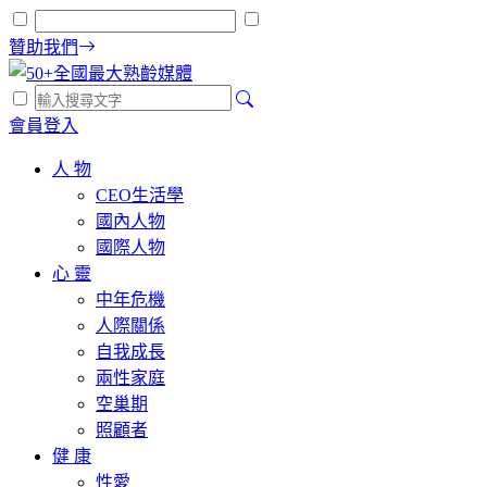
贊助我們
會員登入
人 物
CEO生活學
國內人物
國際人物
心 靈
中年危機
人際關係
自我成長
兩性家庭
空巢期
照顧者
健 康
性愛