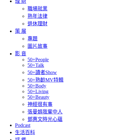
理 財
職場就業
熟年法律
退休理財
策 展
專題
圖片故事
影 音
50+People
50+Talk
50+讀者Show
50+熟齡MV特輯
50+Body
50+Living
50+Beauty
神經很有事
張曼娟我輩中人
鄧惠文時光心蘊
Podcast
生活百科
評 鑑