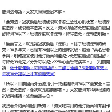
聽到這句話，大家又紛紛蹙眉不解。
「要知道，冠狀動脈斑塊破裂就會發生急性心肌梗塞，斑塊厚
度愈厚，破裂機率愈高。反之，如果積極將低密度脂蛋白膽固
醇降到70以下，斑塊厚度就會逆轉，降得愈低，逆轉愈明顯。
「簡而言之，就是讓冠狀動脈『逆齡』。除了斑塊逆轉的研
究，30多年來，已經有20個以上的臨床試驗、超過17萬名患者
參與，明確證實使用他汀類藥物能減少低密度脂蛋白膽固醇，
每降低39毫克／分升可以減少22％心血管罹病率。」（相關閱
讀：
做什麼運動，可降膽固醇、三酸甘油酯？5種運動有效，
每次30分鐘以上才有燃脂效果
）
「所以，目前國內外治療指引一致建議降到70以下最安全。當
然，愈低愈好，像我就是超前部署。」大家聽到有科學根據的
試驗與建議，逐漸面露喜色。
我接著介紹藥物服用新知，「如果吃常用的他汀類藥物有副作
用，還有別的方法。像我吃他汀類藥物有肌肉相關副作用，現