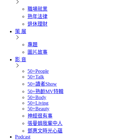
職場就業
熟年法律
退休理財
策 展
專題
圖片故事
影 音
50+People
50+Talk
50+讀者Show
50+熟齡MV特輯
50+Body
50+Living
50+Beauty
神經很有事
張曼娟我輩中人
鄧惠文時光心蘊
Podcast