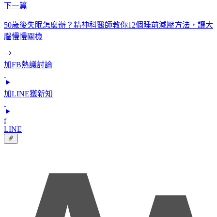
下一篇
50歲後失眠怎麼辦？精神科醫師教你12個睡前減壓方法，讓大
腦慢慢關機
加FB熱議討論
加LINE獲新知
f
LINE