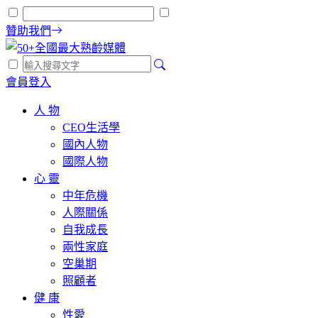
贊助我們
會員登入
人 物
CEO生活學
國內人物
國際人物
心 靈
中年危機
人際關係
自我成長
兩性家庭
空巢期
照顧者
健 康
性愛