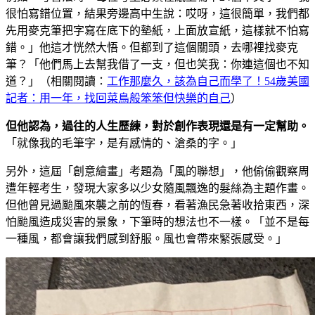
很怕寫錯位置，結果旁邊高中生說：哎呀，這很簡單，我們都
先用麥克筆把字寫在底下的墊紙，上面放宣紙，這樣就不怕寫
錯。」他這才恍然大悟。但都到了這個關頭，去哪裡找麥克
筆？「他們馬上去幫我借了一支，但也笑我：你連這個也不知
道？」（相關閱讀：
工作那麼久，該為自己而學了！54歲美國
記者：用一年，找回菜鳥般笨笨但快樂的自己
）
但他認為，過往的人生歷練，對於創作表現還是有一定幫助。
「就像我的毛筆字，是有感情的、滄桑的字。」
另外，這屆「創意繪畫」考題為「風的聯想」，他偷偷觀察周
遭年輕考生，發現大家多以少女隨風飄逸的髮絲為主題作畫。
但他曾見過颱風來襲之前的恆春，看著漁民急著收拾東西，深
怕颱風造成災害的景象，下筆時的想法也不一樣。「並不是每
一種風，都會讓我們感到舒服。風也會帶來緊張感受。」