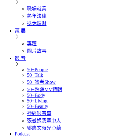
職場就業
熟年法律
退休理財
策 展
專題
圖片故事
影 音
50+People
50+Talk
50+讀者Show
50+熟齡MV特輯
50+Body
50+Living
50+Beauty
神經很有事
張曼娟我輩中人
鄧惠文時光心蘊
Podcast