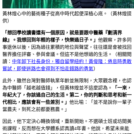
黃林煌心中的藝術種子從高中時代起便深植心底。（黃林煌提
供）
「想回學校讀書還有一個原因，就是要跟中醫藥『劃清界
線』。我想回到年輕的樣子，快樂過日子。」
他觀察，許多同
事退休以後，因為過往累積的地位與聲望，往往還是會被找回
醫界擔任評審、參與會議。但這不是他想過的生活。（相關閱
讀：
中年卸下社長身份，獨自留學紐約！黃俊隆：倦怠時勇敢
嘗試，即使迷路也會得到不怕走錯路的勇氣
）
此外，雖然台灣對醫師執業年齡並無限制，大眾觀念裡，也認
為中醫師「越老越值錢」，但黃林煌並不這麼認為。
「一來，
年紀大了，你該過自己的生活。第二，你的判斷和思考和新一
代相比，應該會有一些差別。」
他比喻：「並不是說你一輩子
當農夫，到死之前都要務農。」
因此，他下定決心轉換領域，重新開始。不選碩士班或坊間美
術課程，反而想在大學體系認真讀4年書。他說，希望未來能