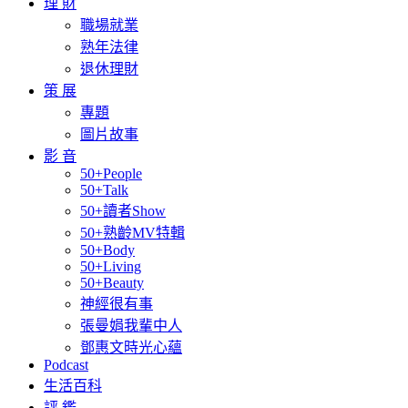
理 財
職場就業
熟年法律
退休理財
策 展
專題
圖片故事
影 音
50+People
50+Talk
50+讀者Show
50+熟齡MV特輯
50+Body
50+Living
50+Beauty
神經很有事
張曼娟我輩中人
鄧惠文時光心蘊
Podcast
生活百科
評 鑑