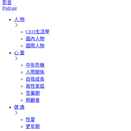
影音
Podcast
人 物
CEO生活學
國內人物
國際人物
心 靈
中年危機
人際關係
自我成長
兩性家庭
空巢期
照顧者
健 康
性愛
更年期