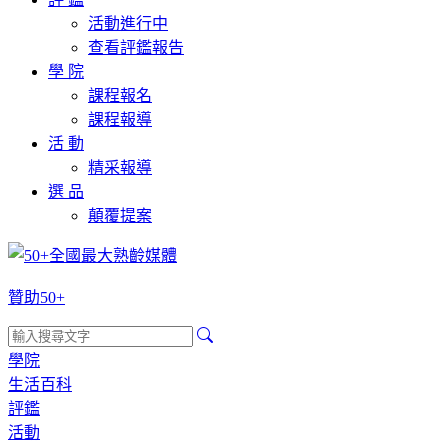
活動進行中
查看評鑑報告
學 院
課程報名
課程報導
活 動
精采報導
選 品
顛覆提案
贊助50+
學院
生活百科
評鑑
活動