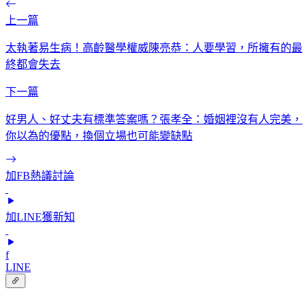
上一篇
太執著易生病！高齡醫學權威陳亮恭：人要學習，所擁有的最
終都會失去
下一篇
好男人、好丈夫有標準答案嗎？張孝全：婚姻裡沒有人完美，
你以為的優點，換個立場也可能變缺點
加FB熱議討論
加LINE獲新知
f
LINE