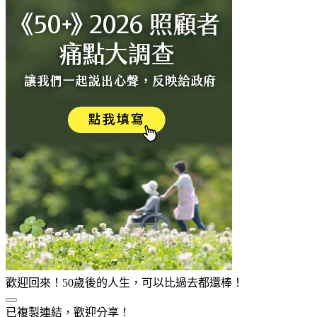
歡迎回來！50歲後的人生，可以比過去都還棒！
已複製連結，歡迎分享！