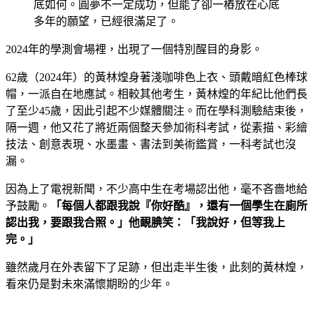
底如何。圓夢不一定成功，但能了卻一樁放在心底
多年的願望，已經很滿足了。
2024年的學測會場裡，出現了一個特別醒目的身影。
62歲（2024年）的黃林煌身著淺咖啡色上衣、頭戴暗紅色棒球
帽，一派自在地應試。相較其他考生，黃林煌的年紀比他們長
了至少45歲，因此引起不少媒體關注。而在學科測驗結束後，
隔一週，他又花了將近兩個整天參加術科考試，從素描、彩繪
技法、創意表現、水墨畫、書法到美術鑑賞，一科考試也沒
漏。
因為上了電視新聞，不少高中生在考場認出他，毫不吝嗇地給
予鼓勵。
「每個人都跟我說『你好酷』，還有一個學生在廁所
認出我，要跟我合照。」他靦腆笑：「我說好，但等我上
完。」
雖然歲月在外表留下了足跡，但出走半生後，此刻的黃林煌，
看來仍是對未來滿懷期盼的少年。