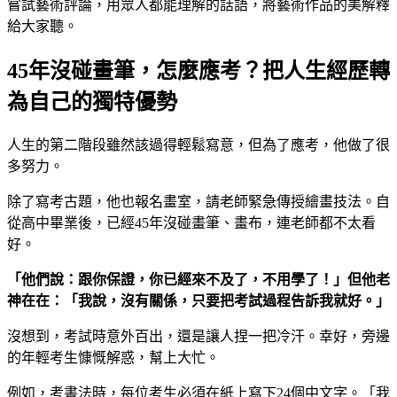
嘗試藝術評論，用眾人都能理解的話語，將藝術作品的美解釋
給大家聽。
45年沒碰畫筆，怎麼應考？把人生經歷轉
為自己的獨特優勢
人生的第二階段雖然該過得輕鬆寫意，但為了應考，他做了很
多努力。
除了寫考古題，他也報名畫室，請老師緊急傳授繪畫技法。自
從高中畢業後，已經45年沒碰畫筆、畫布，連老師都不太看
好。
「他們說：跟你保證，你已經來不及了，不用學了！」但他老
神在在：「我說，沒有關係，只要把考試過程告訴我就好。」
沒想到，考試時意外百出，還是讓人捏一把冷汗。幸好，旁邊
的年輕考生慷慨解惑，幫上大忙。
例如，考書法時，每位考生必須在紙上寫下24個中文字。「我