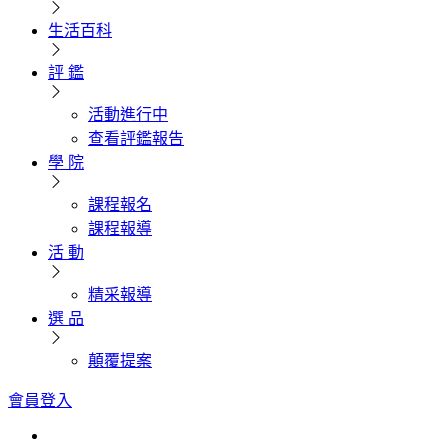
生活百科
評 鑑
活動進行中
查看評鑑報告
學 院
課程報名
課程報導
活 動
精采報導
選 品
顛覆提案
會員登入