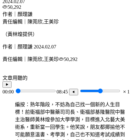
2024.02.07
50,292
作者｜顏理謙
責任編輯｜陳莞欣,王美珍
（黃林煌提供）
作者｜顏理謙
2024.02.07
責任編輯｜陳莞欣,王美珍
50,292
文章用聽的
00:00
08:45
1
編按：熟年階段，不妨為自己找一個新的人生目
標！前衛福部中醫藥司司長、衛福部基隆醫院中醫
主治醫師黃林煌參加大學學測，目標進入北藝大美
術系，重新當一回學生。他笑說，朋友都揶揄他不
可能願意溫書、考學測，自己也不知道考試成績到