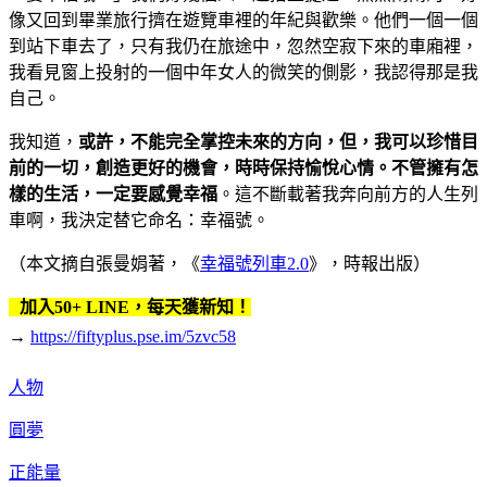
像又回到畢業旅行擠在遊覽車裡的年紀與歡樂。他們一個一個
到站下車去了，只有我仍在旅途中，忽然空寂下來的車廂裡，
我看見窗上投射的一個中年女人的微笑的側影，我認得那是我
自己。
我知道，
或許，不能完全掌控未來的方向，但，我可以珍惜目
前的一切，創造更好的機會，時時保持愉悅心情。不管擁有怎
樣的生活，一定要感覺幸福
。這不斷載著我奔向前方的人生列
車啊，我決定替它命名：幸福號。
（本文摘自張曼娟著，《
幸福號列車2.0
》，時報出版）
加入50+ LINE，每天獲新知！
→
https://fiftyplus.pse.im/5zvc58
人物
圓夢
正能量