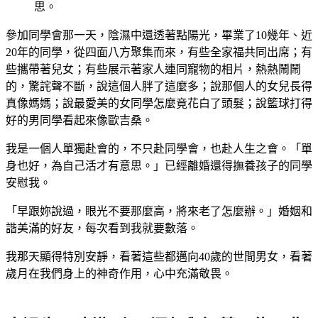
思。
參加同學會那一天，陰濕中還透著點陽光，畢業了10幾年、近
20年的同學，從四面八方聚集而來，有些全家福共同出席；有
些攜帶著兒女；有些展示著家人連同寵物的相片，熱熱鬧鬧
的，驚詫聲不斷，說這個人胖了這麼多；說那個人的女兒長得
真像媽媽；說最愛美的女同學怎麼竟花白了頭髮；說籃球打得
好的男同學看起來像歐吉桑。
我是一個人單獨赴會的，不只赴同學會，也赴人生之會。「單
身也好，為自己活才有意思。」已經離婚還得撫養孩子的同學
安慰我。
「早跟妳說過，眼光不要那麼高，將來老了怎麼辦。」婚姻和
諧美滿的好友，每次看到我就要數落。
我那天顯得特別安靜，看著這些都邁向40歲的世間男女，看著
歲月在我們身上的神奇作用，心中充滿敬畏。