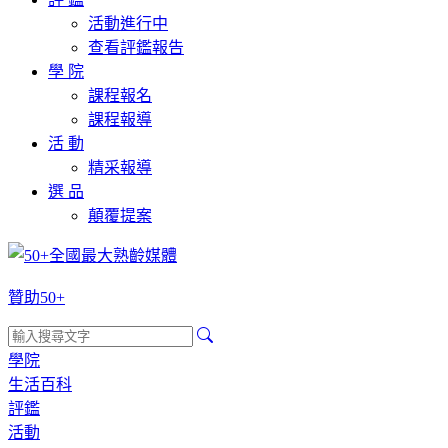
活動進行中
查看評鑑報告
學 院
課程報名
課程報導
活 動
精采報導
選 品
顛覆提案
贊助50+
學院
生活百科
評鑑
活動