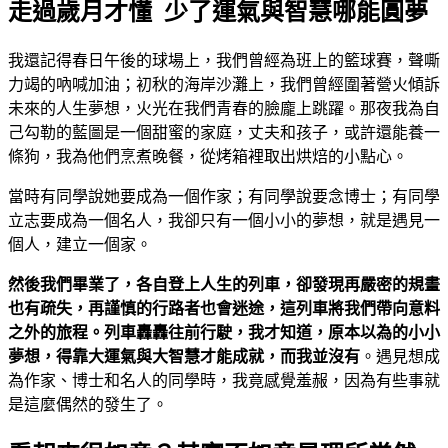
走過歲月才懂 少了運氣與智慧哪能圓夢
我還記得春日午後的球場上，我們曾經為班上的籃球賽，聲嘶
力竭的吶喊加油；初秋的海岸沙灘上，我們曾經圍著營火傾訴
未來的人生夢想，火光在我們青春的臉龐上跳躍。那夜我為自
己勾勒的藍圖是一個甜蜜的家庭，丈夫和孩子，或許還能養一
條狗，我為他們烹煮晚餐，從烤箱裡取出烘焙的小點心。
當時有同學說她要成為一個作家；有同學說要念博士；有同學
立志要成為一個名人，我卻只有一個小小的夢想，就是遇見一
個人，建立一個家。
然後我們畢業了，各自登上人生的列車，卻發現再嚴密的規畫
也有疏失，再謹慎的行路者也會迷途，這列車將我們帶向意料
之外的旅程。列車轟轟往前行駛，我才知道，原本以為的小小
夢想，得靠大運氣與大智慧才能成就，而我並沒有
。遇見想成
為作家、博士和名人的同學時，我竟感覺羞赧，因為有些事就
是這麼偶然的發生了。