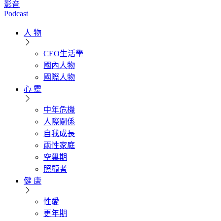
影音
Podcast
人 物
CEO生活學
國內人物
國際人物
心 靈
中年危機
人際關係
自我成長
兩性家庭
空巢期
照顧者
健 康
性愛
更年期