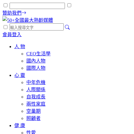
贊助我們
會員登入
人 物
CEO生活學
國內人物
國際人物
心 靈
中年危機
人際關係
自我成長
兩性家庭
空巢期
照顧者
健 康
性愛