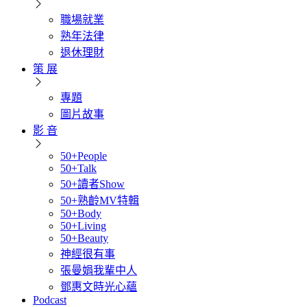
職場就業
熟年法律
退休理財
策 展
專題
圖片故事
影 音
50+People
50+Talk
50+讀者Show
50+熟齡MV特輯
50+Body
50+Living
50+Beauty
神經很有事
張曼娟我輩中人
鄧惠文時光心蘊
Podcast