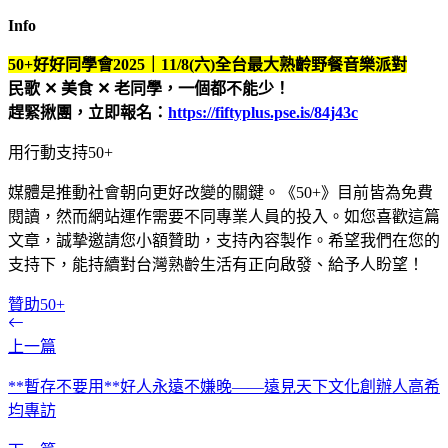
Info
50+好好同學會2025｜11/8(六)全台最大熟齡野餐音樂派對
民歌 ✕ 美食 ✕ 老同學，一個都不能少！
趕緊揪團，立即報名：
https://fiftyplus.pse.is/84j43c
用行動支持50+
媒體是推動社會朝向更好改變的關鍵。《50+》目前皆為免費
閱讀，然而網站運作需要不同專業人員的投入。如您喜歡這篇
文章，誠摯邀請您小額贊助，支持內容製作。希望我們在您的
支持下，能持續對台灣熟齡生活有正向啟發、給予人盼望！
贊助50+
上一篇
**暫存不要用**好人永遠不嫌晚——遠見天下文化創辦人高希
均專訪