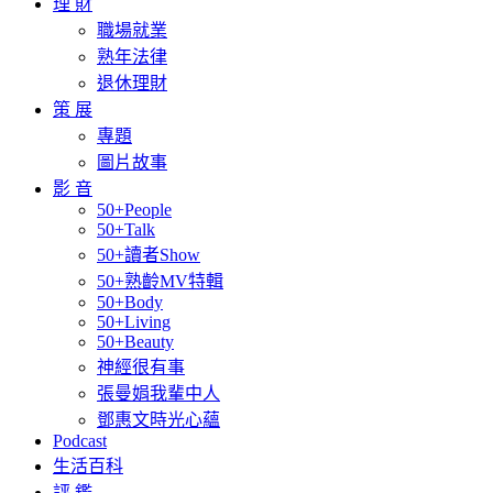
理 財
職場就業
熟年法律
退休理財
策 展
專題
圖片故事
影 音
50+People
50+Talk
50+讀者Show
50+熟齡MV特輯
50+Body
50+Living
50+Beauty
神經很有事
張曼娟我輩中人
鄧惠文時光心蘊
Podcast
生活百科
評 鑑