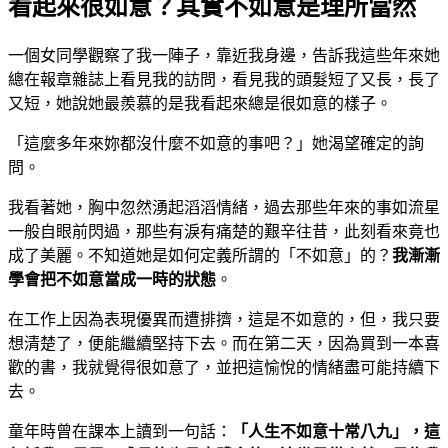
看起來很如意？其實不如意是理所當然
一個女同學觀察了我一陣子，靠近我身邊，告訴我這些年來她
總在報章雜誌上看見我的訪問，看見我的頭髮短了又長，長了
又短，她說她最羨慕的是我看起來總是很如意的樣子。
「這麼多年來妳都沒什麼不如意的事吧？」她渴望確定的詢
問。
我看著她，胸中忽然湧起滔滔情緒，過去那些年來的事如流星
一般自眼前閃過，那些有淚有痛楚的艱辛往昔，此刻看來竟也
成了美麗。不知道她是如何定義所謂的「不如意」的？
我漸漸
學會把不如意當成一時的狀態
。
在工作上因為表現優異而遭排擠，這是不如意的，但，我只要
想清楚了，便能繼續堅持下去。而在第二天，因為買到一本喜
歡的書，我就覺得很如意了，並把這愉悅的情緒盡可能持續下
去。
童年時曾在課本上讀到一句話：
「人生不如意十常八九」，這