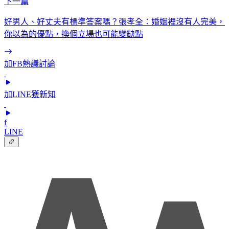
下一篇
好男人、好丈夫有標準答案嗎？張孝全：婚姻裡沒有人完美，
你以為的優點，換個立場也可能變缺點
加FB熱議討論
加LINE獲新知
f
LINE