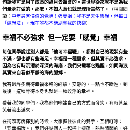
句話我可是用了成長的歲月去體會的。這世界從來就不是為我
們量身訂做的，那麼，不如人意也就是理所當然了
。（相關閱
讀：
中年最有價值的覺醒！張曼娟：我不是天生樂觀，但每日
「練想法」，現在誰都不能剝奪我的快樂
）
幸福不必強求 但一定要「感覺」幸福
每位同學說起別人都是「他可幸福囉」，都對自己的現狀有些
不滿，卻也都有些滿足。幸福是一種需求，但其實不必強求，
因為它有時沉潛於深深的海底，我們只需等它甦醒，如同海浪
其實來自看似平靜的海的脈搏
。
我有過許多期待幸福來臨的經驗，安靜的，一點也不躁進，到
最後，這種等待本身也就是一種皎淨的幸福。
看著我的同學們，我為他們嘲謔自己的方式而發笑，有時甚至
笑著流出淚來。
在街頭再度揮別的時候，大家握住彼此的雙手，互相叮嚀：
「要幸福哦。」我們好幾個人一起搭上捷運，熱熱鬧鬧的，好