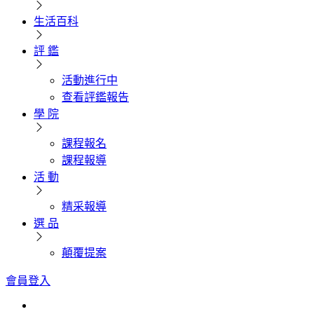
生活百科
評 鑑
活動進行中
查看評鑑報告
學 院
課程報名
課程報導
活 動
精采報導
選 品
顛覆提案
會員登入