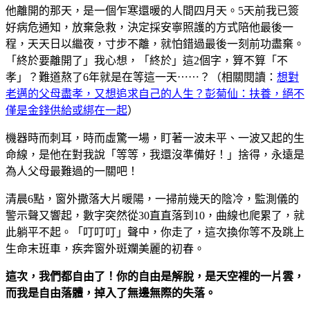
他離開的那天，是一個乍寒還暖的人間四月天。5天前我已簽
好病危通知，放棄急救，決定採安寧照護的方式陪他最後一
程，天天日以繼夜，寸步不離，就怕錯過最後一刻前功盡棄。
「終於要離開了」我心想，「終於」這2個字，算不算「不
孝」？難道熬了6年就是在等這一天⋯⋯？（相關閱讀：
想對
老邁的父母盡孝，又想追求自己的人生？彭菊仙：扶養，絕不
僅是金錢供給或綁在一起
）
機器時而刺耳，時而虛驚一場，盯著一波未平、一波又起的生
命線，是他在對我說「等等，我還沒準備好！」捨得，永遠是
為人父母最難過的一關吧！
清晨6點，窗外撒落大片暖陽，一掃前幾天的陰冷，監測儀的
警示聲又響起，數字突然從30直直落到10，曲線也爬累了，就
此躺平不起。「叮叮叮」聲中，你走了，這次換你等不及跳上
生命末班車，疾奔窗外斑斕美麗的初春。
這次，我們都自由了！你的自由是解脫，是天空裡的一片雲，
而我是自由落體，掉入了無邊無際的失落。