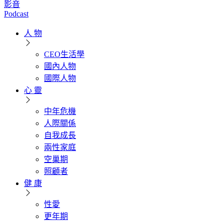
影音
Podcast
人 物
CEO生活學
國內人物
國際人物
心 靈
中年危機
人際關係
自我成長
兩性家庭
空巢期
照顧者
健 康
性愛
更年期