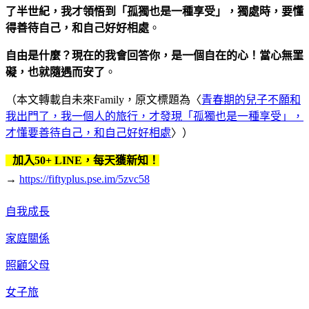
了半世紀，我才領悟到「孤獨也是一種享受」，獨處時，要懂
得善待自己，和自己好好相處
。
自由是什麼？現在的我會回答你，是一個自在的心！當心無罣
礙，也就隨遇而安了
。
（本文轉載自未來Family，原文標題為〈
青春期的兒子不願和
我出門了，我一個人的旅行，才發現「孤獨也是一種享受」，
才懂要善待自己，和自己好好相處
〉）
加入50+ LINE，每天獲新知！
→
https://fiftyplus.pse.im/5zvc58
自我成長
家庭關係
照顧父母
女子旅