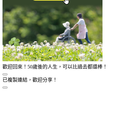
歡迎回來！50歲後的人生，可以比過去都還棒！
已複製連結，歡迎分享！