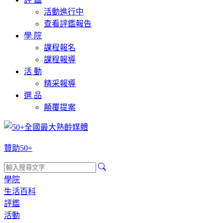
活動進行中
查看評鑑報告
學 院
課程報名
課程報導
活 動
精采報導
選 品
顛覆提案
贊助50+
學院
生活百科
評鑑
活動