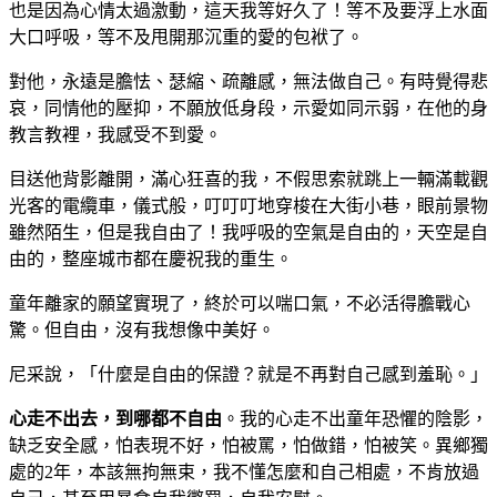
也是因為心情太過激動，這天我等好久了！等不及要浮上水面
大口呼吸，等不及甩開那沉重的愛的包袱了。
對他，永遠是膽怯、瑟縮、疏離感，無法做自己。有時覺得悲
哀，同情他的壓抑，不願放低身段，示愛如同示弱，在他的身
教言教裡，我感受不到愛。
目送他背影離開，滿心狂喜的我，不假思索就跳上一輛滿載觀
光客的電纜車，儀式般，叮叮叮地穿梭在大街小巷，眼前景物
雖然陌生，但是我自由了！我呼吸的空氣是自由的，天空是自
由的，整座城市都在慶祝我的重生。
童年離家的願望實現了，終於可以喘口氣，不必活得膽戰心
驚。但自由，沒有我想像中美好。
尼采說，「什麼是自由的保證？就是不再對自己感到羞恥。」
心走不出去，到哪都不自由
。我的心走不出童年恐懼的陰影，
缺乏安全感，怕表現不好，怕被罵，怕做錯，怕被笑。異鄉獨
處的2年，本該無拘無束，我不懂怎麼和自己相處，不肯放過