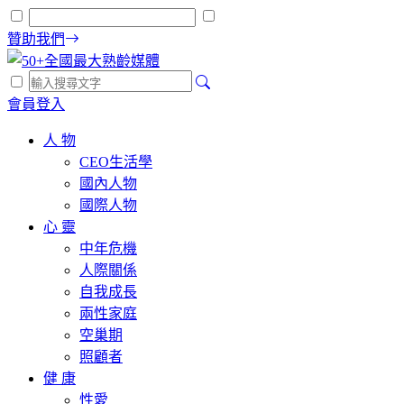
贊助我們
會員登入
人 物
CEO生活學
國內人物
國際人物
心 靈
中年危機
人際關係
自我成長
兩性家庭
空巢期
照顧者
健 康
性愛