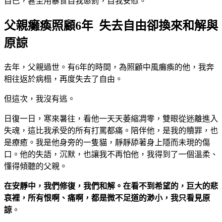
自己，甚至用暴食自我懲罰，自我安慰。
父親癱瘓照顧6年 失去自由卻換來和解與
原諒
去年，父親過世。有6年的時間，為照顧中風癱瘓的他，我奔
相往返於病榻，再度失去了自由。
但這次，我沒有逃。
日復一日，寒來暑往，看他一天天萎縮凋零，雙眼從迷離進入
失魂，這比我承受的所有打罵都痛。陪伴他，是我的贖罪，也
是療癒。我是他身旁的一隻貓，靜靜舔著身上隱而未現的傷
口。他的失語，沉默，也讓我不再怕他，我得到了一個溫柔、
懂得傾聽的父親。
在安靜中，我們修復，我們和解。在看不到希望的，巨大的悲
哀裡，所有恨啊、痛啊，都是微不足道的渺小，我只看見原
諒
。