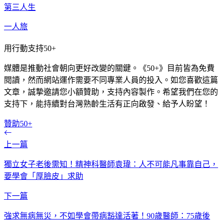
第三人生
一人旅
用行動支持50+
媒體是推動社會朝向更好改變的關鍵。《50+》目前皆為免費
閱讀，然而網站運作需要不同專業人員的投入。如您喜歡這篇
文章，誠摯邀請您小額贊助，支持內容製作。希望我們在您的
支持下，能持續對台灣熟齡生活有正向啟發、給予人盼望！
贊助50+
上一篇
獨立女子老後需知！精神科醫師袁瑋：人不可能凡事靠自己，
要學會「厚臉皮」求助
下一篇
強求無病無災，不如學會帶病豁達活著！90歲醫師：75歲後