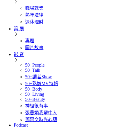
職場就業
熟年法律
退休理財
策 展
專題
圖片故事
影 音
50+People
50+Talk
50+讀者Show
50+熟齡MV特輯
50+Body
50+Living
50+Beauty
神經很有事
張曼娟我輩中人
鄧惠文時光心蘊
Podcast