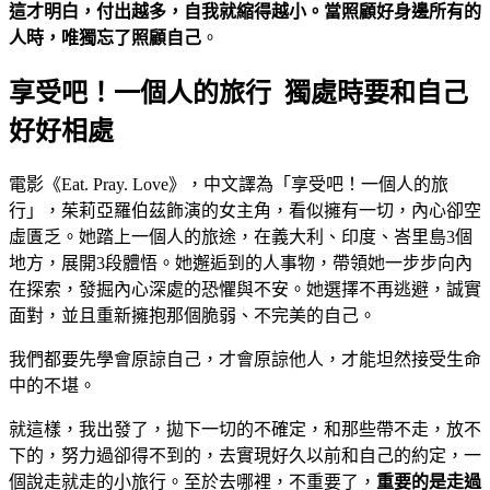
這才明白，付出越多，自我就縮得越小。當照顧好身邊所有的
人時，唯獨忘了照顧自己
。
享受吧！一個人的旅行 獨處時要和自己
好好相處
電影《Eat. Pray. Love》，中文譯為「享受吧！一個人的旅
行」，茱莉亞羅伯茲飾演的女主角，看似擁有一切，內心卻空
虛匱乏。她踏上一個人的旅途，在義大利、印度、峇里島3個
地方，展開3段體悟。她邂逅到的人事物，帶領她一步步向內
在探索，發掘內心深處的恐懼與不安。她選擇不再逃避，誠實
面對，並且重新擁抱那個脆弱、不完美的自己。
我們都要先學會原諒自己，才會原諒他人，才能坦然接受生命
中的不堪。
就這樣，我出發了，拋下一切的不確定，和那些帶不走，放不
下的，努力過卻得不到的，去實現好久以前和自己的約定，一
個說走就走的小旅行。至於去哪裡，不重要了，
重要的是走過