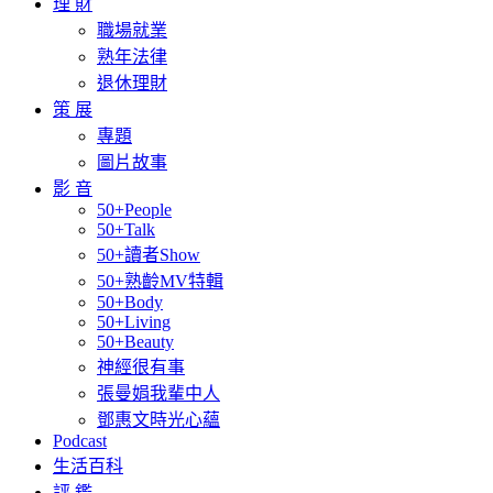
理 財
職場就業
熟年法律
退休理財
策 展
專題
圖片故事
影 音
50+People
50+Talk
50+讀者Show
50+熟齡MV特輯
50+Body
50+Living
50+Beauty
神經很有事
張曼娟我輩中人
鄧惠文時光心蘊
Podcast
生活百科
評 鑑