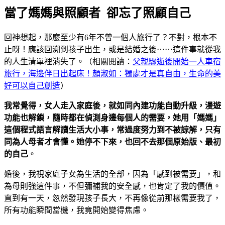
當了媽媽與照顧者 卻忘了照顧自己
回神想起，那麼至少有6年不曾一個人旅行了？不對，根本不
止呀！應該回溯到孩子出生，或是結婚之後⋯⋯這件事就從我
的人生清單裡消失了。（相關閱讀：
父親驟逝後開始一人車宿
旅行，海邊伴日出起床！顏淑如：獨處才是真自由，生命的美
好可以自己創造
）
我常覺得，女人走入家庭後，就如同內建功能自動升級，漫遊
功能也解鎖，隨時都在偵測身邊每個人的需要，她用「媽媽」
這個程式語言解讀生活大小事，常過度努力到不被諒解，只有
同為人母者才會懂。她停不下來，也回不去那個原始版、最初
的自己
。
婚後，我視家庭子女為生活的全部，因為「感到被需要」，和
為母則強這件事，不但彌補我的安全感，也肯定了我的價值。
直到有一天，忽然發現孩子長大，不再像從前那樣需要我了，
所有功能瞬間當機，我竟開始變得焦慮。