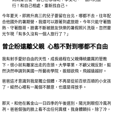
行！和自己相處，重新找自己。
今年夏天，即將升高三的兒子要留在台北，哪都不去，往年配
合他國外的暑期營，我還可以跟著到處旅遊，今年只能守著酷
熱、守著酷哥。臉書不斷被臉友快樂的暑假照片洗版，忽然靈
光乍現「有多久沒有一個人旅行了？」
曾企盼遠離父親 心態不對到哪都不自由
我有射手愛好自由的天性，成長過程在父親傳統嚴厲的管教
下，很小就有離家出走的念頭。大學畢業，不顧父親反對，毅
然決然申請到美國一所藝術學院，振翅欲飛，飛越遠越好。
爸爸這才意識到我是獨立個體，不再是從前百依百順的小女孩
了，縱然心裡有一萬個不願意，也還是得放手。
那天，和他在舊金山一日四季的午後道別，陽光刺眼但冷風冽
冽。爸爸倔強的臉上看不出任何異樣，我身體顫抖，除了冷，