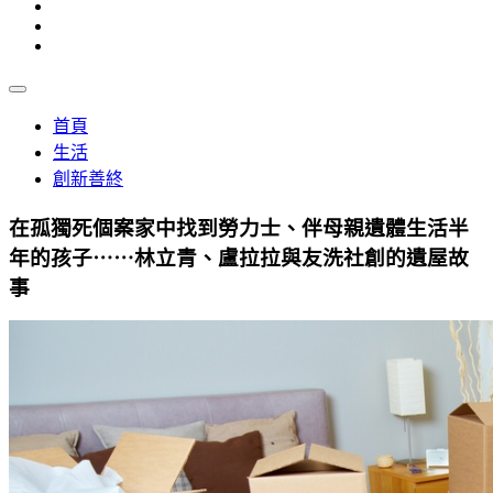
首頁
生活
創新善終
在孤獨死個案家中找到勞力士、伴母親遺體生活半
年的孩子⋯⋯林立青、盧拉拉與友洗社創的遺屋故
事