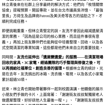
林立青後來在社群上分享最終的解決方式：他們向「攸惜關懷
協會」提報預算，開設專款，並在台北市議員吳沛憶、「最強
里長」方荷生及品牌商Patroni及美沃奇等各方的協肋之下，才
順利完成任務。
即便挑戰重重，但林立青堅定的說，友洗不會因此縮減遺屋清
潔的業務，「因為這是公司的核心業務，而且這件事很有意
義。」再加上街友夥伴們也能夠從中培養整理、回收，以及各
式空間清潔的專業知識，這些都是他們未來自立的重要技能，
同時間，
友洗也延伸出「遺屋變遺愛」的服務——在清潔現場
回收的家具、3C家電，經過團隊的巧手整理與修復之後，可
以再捐給社福單位，創造良善的循環。
根據林立青的統計，光
是在去年，友洗捐出的冰箱、洗衣機、電視，以及各式小家電
累計超過50項。
近來，林立青也開始帶著夥伴一起到校園演講，他驕傲的展示
小朋友們手做的卡片，上面寫著：「謝謝街友叔叔幫獨屋老人
做遺屋整理，好好送他人生最後一程。」、「謝謝街友叔叔勇