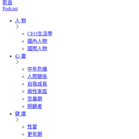
影音
Podcast
人 物
CEO生活學
國內人物
國際人物
心 靈
中年危機
人際關係
自我成長
兩性家庭
空巢期
照顧者
健 康
性愛
更年期