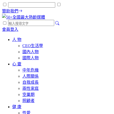
贊助我們
會員登入
人 物
CEO生活學
國內人物
國際人物
心 靈
中年危機
人際關係
自我成長
兩性家庭
空巢期
照顧者
健 康
性愛