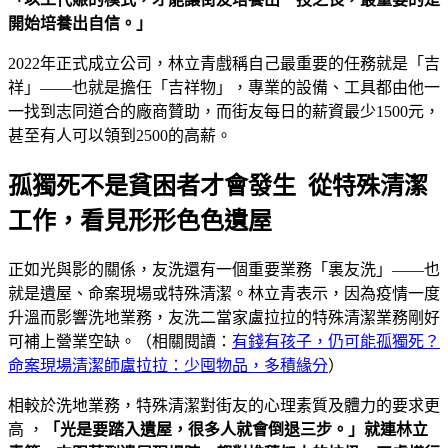
開始培養出自信。」
2022年正式成立公司，林立青戲稱自己最重要的任務就是「吉
祥」——也就是擔任「吉祥物」，專業的設備、工具都由他一
一找到志同道合的廠商贊助，而街友每日的薪資最少1500元，
甚至有人可以領到2500的高薪。
孤獨死不是貧困者才會發生 從特殊清潔
工作，看見形形色色遺屋
正如光與影的關係，友洗還有一個重要業務「裏友洗」——也
就是遺屋、命案現場或特殊清潔。林立青表示，因為疫情一度
升溫而影響洗地業務，友洗二當家盧拉拉的特殊清潔業務剛好
可補上營業空缺。（相關閱讀：
有錢有孩子，仍可能孤獨死？
命案現場清潔師盧拉拉：少囤物品，多積緣分
）
相較於洗地業務，特殊清潔對街友的心理素質及體力的要求更
高 ，
「光是要踏入遺屋，很多人就會倒退三步。」就連林立