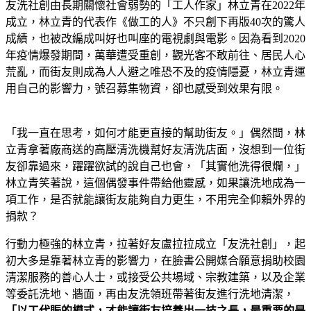
友洗社創由長期關懷社會弱勢的「工人作家」林立青在2022年
成立，林立青的代表作《做工的人》不只創下再版40次的驚人
成績，也被改編成叫好也叫座的電視劇與電影。因為看到2020
年疫情爆發期間，萬華遭受重創，觀光客不敢前往、居民人心
荒亂，而街友則成為人人避之唯恐不及的疫情隱憂，林立青運
用自己的影響力，號召募集物資，卻也感受到效果有限。
「我一直在思考，如何才能更直接的幫助街友。」偶然間，林
立青拿著廠商送的高壓清洗機幫好友清洗店面，沒想到一位街
友卻靠過來，躍躍欲試的說自己也會，「其實他洗得很爛，」
林立青笑著說，這個偶發事件帶給他靈感，如果讓洗地成為一
項工作，是否就能讓街友能夠自力更生，不用完全仰賴外界的
捐款？
行動力極強的林立青，拉著好友盧拉拉成立「友洗社創」，起
初大多是靠著林立青的影響力，在臉書公開媒合願意捐助校園
清潔服務的善心人士，或接受公共場域、宗教建築，以及企業
等委託洗地、牆面，再由友洗領班帶著街友進行洗地清潔，
「以工代賑的模式，才能讓街友培養出一技之長，最重要的是