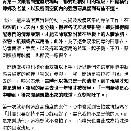
青第一次跟著到遺屋現場時，都對堆積如山的垃圾、四處橫行
蟑螂及老鼠，以及密閉空間內的強烈惡臭感到有些不適。
此外，遺屋清潔其實是勞動、技術及設備密集的專業工作，
在
短短的1、2天內，要分類、搬運各式垃圾與雜物，還要懂得調
配專門的清潔藥劑，才能去除緊緊附著在地板上的人體油脂、
衣物、紙類或各式用品
；此外，為了避免感染屍毒的隔離衣、
防毒面罩、手套，以及拆卸清潔用的斧頭、起子機、軍刀、藥
劑噴槍等裝備，也都要一應俱全。
一開始盧拉拉也擔心街友難以上手，所以他們先選定團隊中狀
態最穩定的夥伴「嚕米」參與。「我一開始是被拉拉『拐』進
去的，」嚕米表示，
當時他以為只是一般清潔，到了現場才知
道是遺屋，獨居的屋主去世一年後才被發現，「一開始我是心
中嚇到，後來聞到飄散出來的味道，立刻就吐了。」
第一次就參與這麼高難度的案件，心中會感到害怕或抗拒嗎？
「其實只要保持平常心態就好了，畢竟我們不是害他的人，而
是來幫助他，這樣想就不會怕了。」而嚕米也自此成為特殊清
潔的固定班底。