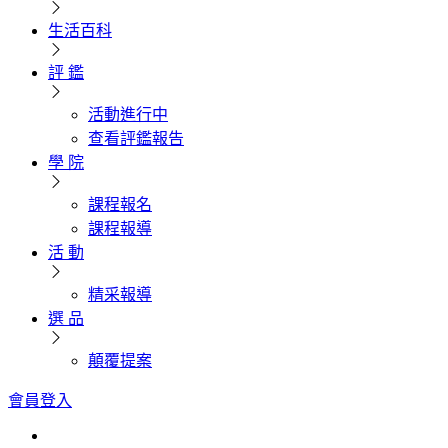
生活百科
評 鑑
活動進行中
查看評鑑報告
學 院
課程報名
課程報導
活 動
精采報導
選 品
顛覆提案
會員登入