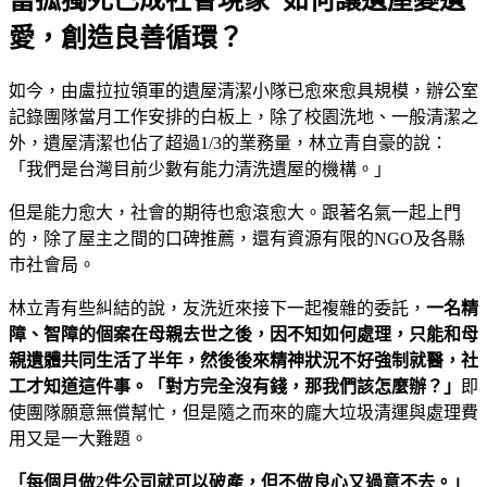
愛，創造良善循環？
如今，由盧拉拉領軍的遺屋清潔小隊已愈來愈具規模，辦公室
記錄團隊當月工作安排的白板上，除了校園洗地、一般清潔之
外，遺屋清潔也佔了超過1/3的業務量，林立青自豪的說：
「我們是台灣目前少數有能力清洗遺屋的機構。」
但是能力愈大，社會的期待也愈滾愈大。跟著名氣一起上門
的，除了屋主之間的口碑推薦，還有資源有限的NGO及各縣
市社會局。
林立青有些糾結的說，友洗近來接下一起複雜的委託，
一名精
障、智障的個案在母親去世之後，因不知如何處理，只能和母
親遺體共同生活了半年，然後後來精神狀況不好強制就醫，社
工才知道這件事。「對方完全沒有錢，那我們該怎麼辦？」
即
使團隊願意無償幫忙，但是隨之而來的龐大垃圾清運與處理費
用又是一大難題。
「每個月做2件公司就可以破產，但不做良心又過意不去。」