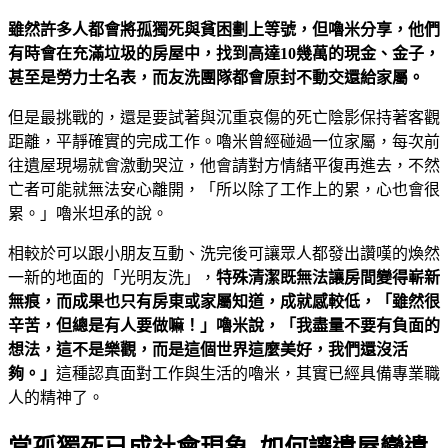
雖然許多人都會將孤獨死與貧困劃上等號，但嚕米分享，他們
有時會在充滿垃圾的房屋中，找到高達10幾萬的現金、金子，
甚至是勞力士名表，而友洗團隊都會原封不動交還給家屬。
但是最挑戰的，還是要試著與沉重哀傷的死亡陰影保持著客觀
距離，平靜確實的完成工作。嚕米曾經碰過一位家屬，每次前
往遺屋現場就會激動哭泣，他會請對方情緒平復再進去，不然
亡者可能就無法安心離開，「所以除了工作上的累，心也會很
累。」嚕米坦承的說。
相較於可以跟小朋友互動、洗完後可讓眾人都發出讚嘆的煥然
一新的地面的「光明友洗」，
特殊清潔既無法讓房間變得嶄新
無痕，而成果也只有房東或家屬知道，成就感較低，「雖然很
辛苦，但總是有人要做嘛！」嚕米說，「我盡量不要有負面的
想法，這不是樂觀，而是這個世界這麼美好，我們還沒活
夠。」
這種認真面對工作與生活的嚕米，其實已經具備專業職
人的精神了。
當孤獨死已成社會現象 如何讓遺屋變遺