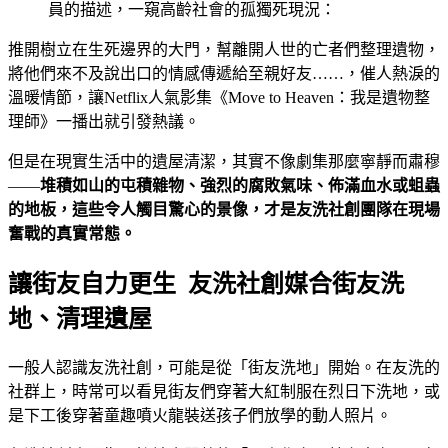
員的描述，一窺高齡社會的孤獨死現況：
推開樹立在生死邊界的大門，幫離開人世的亡者們整理遺物，
將他們來不及說出口的情感傳遞給至親好友……，催人熱淚的
溫暖情節，讓Netflix人氣影集《Move to Heaven：我是遺物整
理師》一播出就引發熱議。
但是在現實生活中的遺屋清潔，其實不像劇集那麼寧靜而肅穆
——
堆積如山的屯積雜物、強烈的腐敗氣味、佈滿血水或蛆蟲
的地板，這些令人觸目驚心的景像，才是友洗社創團隊在現場
奮戰的真實常態。
讓街友自力更生 友洗社創媒合街友洗
地、清理遺屋
一般人認識友洗社創，可能是從「街友洗地」開始。在友洗的
社群上，時常可以看見街友們穿著大紅制服在烈日下洗地，或
是下工後穿著童趣噴火龍裝送孩子們放學的動人照片。