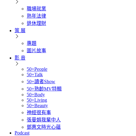
職場就業
熟年法律
退休理財
策 展
專題
圖片故事
影 音
50+People
50+Talk
50+讀者Show
50+熟齡MV特輯
50+Body
50+Living
50+Beauty
神經很有事
張曼娟我輩中人
鄧惠文時光心蘊
Podcast