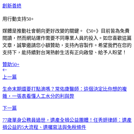
創新善終
用行動支持50+
媒體是推動社會朝向更好改變的關鍵。《50+》目前皆為免費
閱讀，然而網站運作需要不同專業人員的投入。如您喜歡這篇
文章，誠摯邀請您小額贊助，支持內容製作。希望我們在您的
支持下，能持續對台灣熟齡生活有正向啟發、給予人盼望！
贊助50+
上一篇
生命末期還要打點滴嗎？常佑康醫師：這個決定比你想的複
雜，一張表看懂人工水分的利與弊
下一篇
77歲單身公務員過世，遺產全捐公益團體！任秀妍律師：遺產
捐公益的5大流程、遺囑寫法與免稅條件