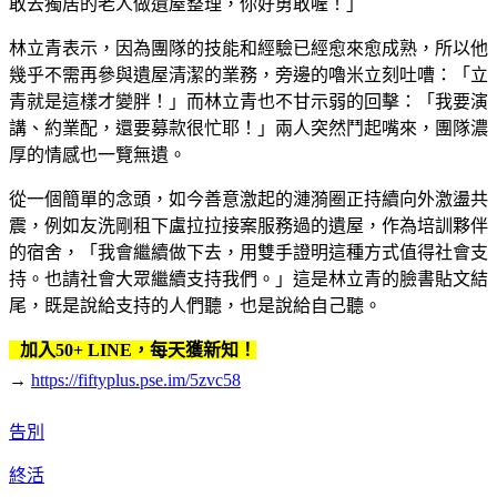
敢去獨居的老人做遺屋整理，你好勇敢喔！」
林立青表示，因為團隊的技能和經驗已經愈來愈成熟，所以他
幾乎不需再參與遺屋清潔的業務，旁邊的嚕米立刻吐嘈：「立
青就是這樣才變胖！」而林立青也不甘示弱的回擊：「我要演
講、約業配，還要募款很忙耶！」兩人突然鬥起嘴來，團隊濃
厚的情感也一覽無遺。
從一個簡單的念頭，如今善意激起的漣漪圈正持續向外激盪共
震，例如友洗剛租下盧拉拉接案服務過的遺屋，作為培訓夥伴
的宿舍，「我會繼續做下去，用雙手證明這種方式值得社會支
持。也請社會大眾繼續支持我們。」這是林立青的臉書貼文結
尾，既是說給支持的人們聽，也是說給自己聽。
加入50+ LINE，每天獲新知！
→
https://fiftyplus.pse.im/5zvc58
告別
終活