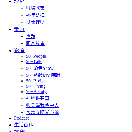
理 財
職場就業
熟年法律
退休理財
策 展
專題
圖片故事
影 音
50+People
50+Talk
50+讀者Show
50+熟齡MV特輯
50+Body
50+Living
50+Beauty
神經很有事
張曼娟我輩中人
鄧惠文時光心蘊
Podcast
生活百科
評 鑑