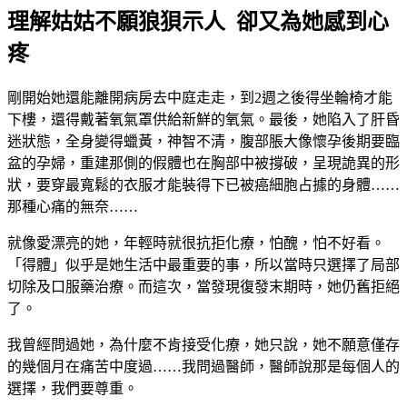
理解姑姑不願狼狽示人 卻又為她感到心
疼
剛開始她還能離開病房去中庭走走，到2週之後得坐輪椅才能
下樓，還得戴著氧氣罩供給新鮮的氧氣。最後，她陷入了肝昏
迷狀態，全身變得蠟黃，神智不清，腹部脹大像懷孕後期要臨
盆的孕婦，重建那側的假體也在胸部中被撐破，呈現詭異的形
狀，要穿最寬鬆的衣服才能裝得下已被癌細胞占據的身體……
那種心痛的無奈……
就像愛漂亮的她，年輕時就很抗拒化療，怕醜，怕不好看。
「得體」似乎是她生活中最重要的事，所以當時只選擇了局部
切除及口服藥治療。而這次，當發現復發末期時，她仍舊拒絕
了。
我曾經問過她，為什麼不肯接受化療，她只說，她不願意僅存
的幾個月在痛苦中度過……我問過醫師，醫師說那是每個人的
選擇，我們要尊重。