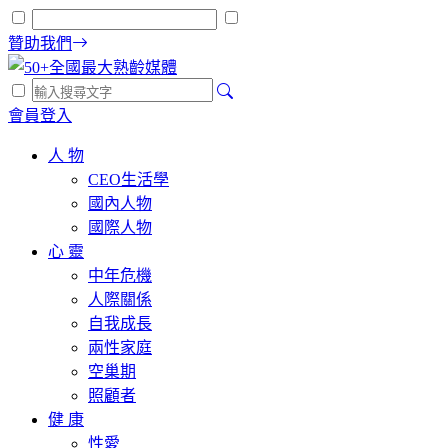
贊助我們
會員登入
人 物
CEO生活學
國內人物
國際人物
心 靈
中年危機
人際關係
自我成長
兩性家庭
空巢期
照顧者
健 康
性愛