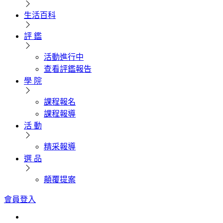
生活百科
評 鑑
活動進行中
查看評鑑報告
學 院
課程報名
課程報導
活 動
精采報導
選 品
顛覆提案
會員登入