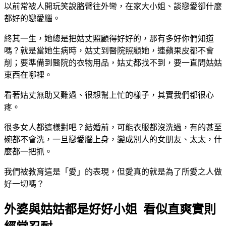
以前常被人開玩笑說胳臂往外彎，在家大小姐、談戀愛卻什麼
都好的戀愛腦。
終其一生，她總是把姑丈照顧得好好的，那有多好你們知道
嗎？就是當她生病時，姑丈到醫院照顧她，連蘋果皮都不會
削；要準備到醫院的衣物用品，姑丈都找不到，要一直問姑姑
東西在哪裡。
看著姑丈無助又難過、很想幫上忙的樣子，其實我們都很心
疼。
很多女人都這樣對吧？結婚前，可能衣服都沒洗過，有的甚至
碗都不會洗，一旦戀愛腦上身，變成別人的女朋友、太太，什
麼都一把抓。
我們被教育這是「愛」的表現，但愛真的就是為了所愛之人做
好一切嗎？
外婆與姑姑都是好好小姐 看似直爽實則