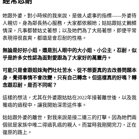
經常忍耐
她跟外婆，對小時候的我來說，是做人處事的指標——外婆待
人親切，身為鄰長熱心服務，大家都依賴她；姑姑跟姑丈鶼鰈
情深，凡事都替姑丈著想；以及她們為了大局著想，即便平常
表現得很直爽，都還是會忍耐的性格。
無論是好好小姐，還是別人眼中的大小姐、小公主，忍耐，似
乎是許多女性認為面對愛跟為了大家好的萬靈丹。
可能只是會跟姐妹淘們吐吐苦水、從不想要真的去改善問題本
身，覺得事情不會改變，只有自己轉念。但這樣真的好嗎？轉
念跟忍耐，是否不同呢？
這樣的想法，尤其在外婆跟姑姑在2022年接著離世後，以及我
罹癌的過程中，讓我開始深思這件事。
姑姑跟外婆的離世，對我來說是接二連三的打擊。因為她們兩
個就是家族中唯二得過乳癌的親人。而當時我剛開完刀，正在
復原的路上。