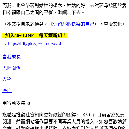
而我，也會帶著對姑姑的想念、姑姑的好，去試著尋找關於愛
和幸福跟自己之間的平衡，繼續走下去。
（本文摘自朱芯儀著，《
保留那個快樂的自己
》，重版文化）
加入50+ LINE，每天獲新知！
→
https://fiftyplus.pse.im/5zvc58
自我成長
人際關係
人物
癌症
用行動支持50+
媒體是推動社會朝向更好改變的關鍵。《50+》目前皆為免費
閱讀，然而網站運作需要不同專業人員的投入。如您喜歡這篇
文章，誠摯邀請您小額贊助，支持內容製作。希望我們在您的