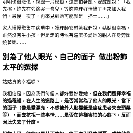
明明也很悲傷，視線一片模糊，還是拍著她、安慰她說：「我
先擦，妳先在旁邊哭一會兒，等妳整理好情緒了再來加入我
們。最後一次了，再來見到她可能就是一抔土……」
家人慢慢聚集在病房中，護理師安慰著我們說，姑姑很幸福，
雖然沒有生小孩，但是走的時候有這麼多愛她的親人在身旁圍
繞著她……
別為了他人眼光、自己的面子 做出粉飾
太平的選擇
姑姑真的幸福嗎？
我相信是。因為我們每個人都好愛好愛她，
但在我們選擇幸福
的過程裡，在人生的道路上，是否常常為了他人的眼光、當下
的面子（像是愛漂亮、不想被外人貼標籤是癌症患者失去頭髮
等），而去抗拒一些事情……是否在這樣害怕的心態下，反而
因此失去了什麼
。