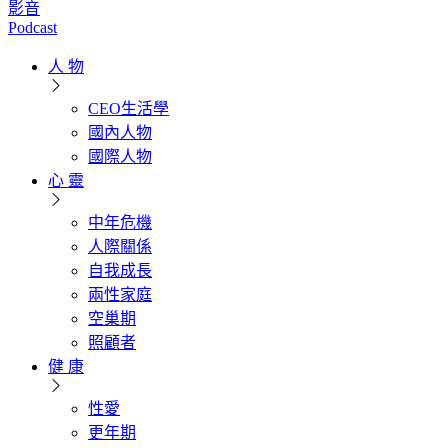
影音
Podcast
人 物
CEO生活學
國內人物
國際人物
心 靈
中年危機
人際關係
自我成長
兩性家庭
空巢期
照顧者
健 康
性愛
更年期