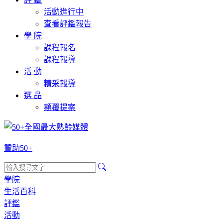
活動進行中
查看評鑑報告
學 院
課程報名
課程報導
活 動
精采報導
選 品
顛覆提案
贊助50+
學院
生活百科
評鑑
活動