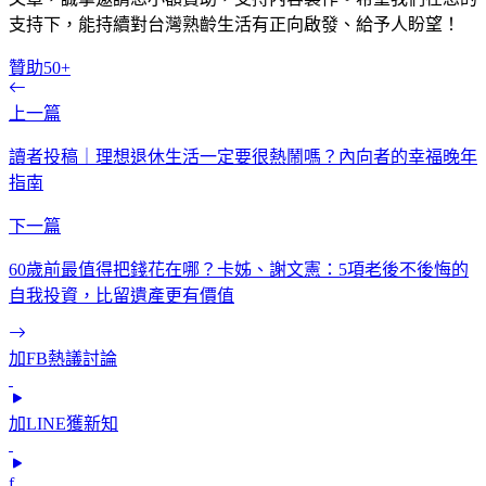
支持下，能持續對台灣熟齡生活有正向啟發、給予人盼望！
贊助50+
上一篇
讀者投稿｜理想退休生活一定要很熱鬧嗎？內向者的幸福晚年
指南
下一篇
60歲前最值得把錢花在哪？卡姊、謝文憲：5項老後不後悔的
自我投資，比留遺產更有價值
加FB熱議討論
加LINE獲新知
f