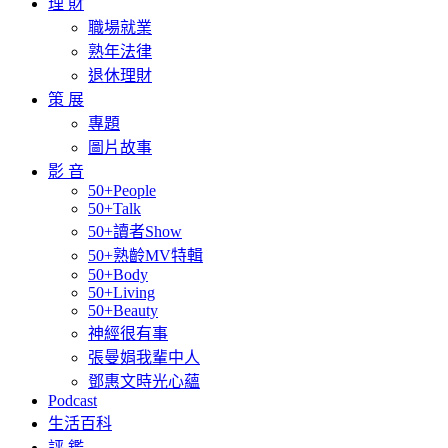
理 財
職場就業
熟年法律
退休理財
策 展
專題
圖片故事
影 音
50+People
50+Talk
50+讀者Show
50+熟齡MV特輯
50+Body
50+Living
50+Beauty
神經很有事
張曼娟我輩中人
鄧惠文時光心蘊
Podcast
生活百科
評 鑑