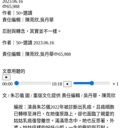
2023.06.16
65,988
作者｜50+選讀
責任編輯｜陳莞欣,吳丹華
忍耐與轉念，其實並不一樣。
作者｜50+選讀
2023.06.16
責任編輯｜陳莞欣,吳丹華
65,988
文章用聽的
00:00
10:18
1
文 / 朱芯儀 圖 / 重版文化提供 責任編輯 / 吳丹華、陳莞欣
編按：演員朱芯儀2022年被診斷出乳癌，且癌細胞
已轉移至淋巴，在她復原路上，卻也面臨了親愛的
姑姑乳癌復發離世。滿滿思念中，她也反思著，外
婆、姑姑這樣的好好小姐，一生的壓抑與忍耐。