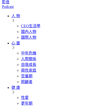
影音
Podcast
人 物
CEO生活學
國內人物
國際人物
心 靈
中年危機
人際關係
自我成長
兩性家庭
空巢期
照顧者
健 康
性愛
更年期