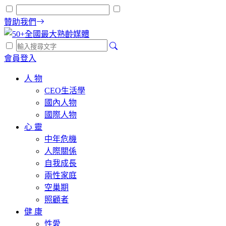
贊助我們
會員登入
人 物
CEO生活學
國內人物
國際人物
心 靈
中年危機
人際關係
自我成長
兩性家庭
空巢期
照顧者
健 康
性愛