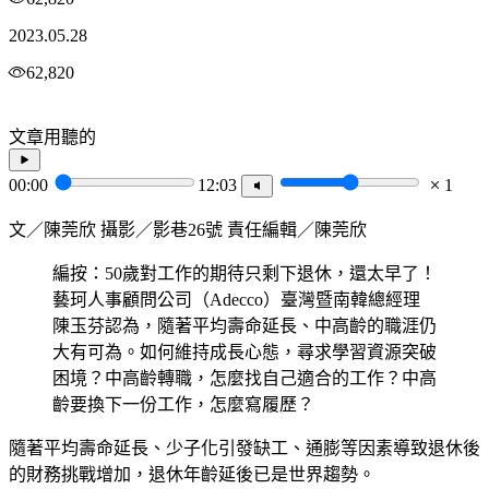
2023.05.28
62,820
文章用聽的
00:00
12:03
1
文／陳莞欣 攝影／影巷26號 責任編輯／陳莞欣
編按：50歲對工作的期待只剩下退休，還太早了！
藝珂人事顧問公司（Adecco）臺灣暨南韓總經理
陳玉芬認為，隨著平均壽命延長、中高齡的職涯仍
大有可為。如何維持成長心態，尋求學習資源突破
困境？中高齡轉職，怎麼找自己適合的工作？中高
齡要換下一份工作，怎麼寫履歷？
隨著平均壽命延長、少子化引發缺工、通膨等因素導致退休後
的財務挑戰增加，退休年齡延後已是世界趨勢。