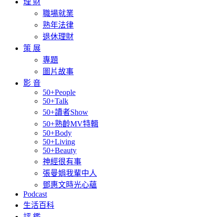
理 財
職場就業
熟年法律
退休理財
策 展
專題
圖片故事
影 音
50+People
50+Talk
50+讀者Show
50+熟齡MV特輯
50+Body
50+Living
50+Beauty
神經很有事
張曼娟我輩中人
鄧惠文時光心蘊
Podcast
生活百科
評 鑑