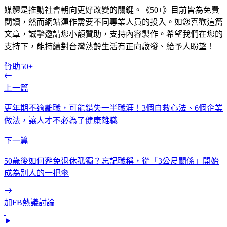
媒體是推動社會朝向更好改變的關鍵。《50+》目前皆為免費
閱讀，然而網站運作需要不同專業人員的投入。如您喜歡這篇
文章，誠摯邀請您小額贊助，支持內容製作。希望我們在您的
支持下，能持續對台灣熟齡生活有正向啟發、給予人盼望！
贊助50+
上一篇
更年期不適離職，可能錯失一半職涯！3個自救心法、6個企業
做法，讓人才不必為了健康離職
下一篇
50歲後如何避免退休孤獨？忘記職稱，從「3公尺關係」開始
成為別人的一把傘
加FB熱議討論