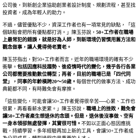
公司後，到新創企業協助創業者設計制度、規劃流程，甚至找
投資者，成為年輕人的助力。
不過，儘管優點不少，資深工作者也有一項常見的缺點，「這
個缺點會把所有優點都打消。」陳玉芬說，
50+
工作者在職場
上最常犯的錯誤，就是好為人師，到新環境仍習慣用舊方法和
觀念做事，讓人覺得倚老賣老。
陳玉芬指出，對50+工作者而言，近年的職場環境的確有不少
衝擊。
包括因應科技趨勢、後疫情時代的變化，幾乎各行各業
公司都需要推動數位轉型；再者，目前的職場已是「四代同
堂」，同事的年齡橫跨
20～50
歲。
每個世代的做事方法、成功
典範都不同，有時難免會有摩擦。
「這些變化，可能會讓50+工作者覺得很辛苦──心累、工作也
很累，再看看薪水更累。」陳玉芬說，
職場上的挫敗，難免會
讓
50+
工作者產生想退休的念頭。但是，退休後沒事做、空有
一身本領卻無處發揮，其實很可惜。
不如以正面心態因應挑
戰，持續學習。多年經驗再加上新的工具，會讓50+工作者成