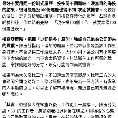
最好不要用同一份制式履歷，投多份不同職缺。漫無目的海投
的結果，很可能是投100份履歷也得不到1次面試機會。
比較好
的做法，是先分析職缺說明，再撰寫客製化的履歷，凸顯自身
經驗和該工作連結的亮點。「現在投100個工作，就要準備100
份履歷表。」
撰寫履歷時，把握「少即是多」原則，強調自己能為公司帶來
的貢獻。
陳玉芬指出，理想的履歷，看起來就像是為該工作量
身打造。不會顯得工作經驗太多、大材小用，讓公司有小廟容
不下大佛的壓力；也不會太過資淺，無法勝任工作所需的職
能。拿捏剛剛好的分寸，最有可能得到面試機會。
如果因為太久沒找工作、不知道該怎麼寫履歷，找第三方的人
事顧問公司協助媒合、修改履歷，也不失為一個方法。有專業
的人事顧問協助，可以更了解市場概況，知道自己的背景適合
哪些職位。
「其實，還蠻多人在50歲以後，工作更上一層樓。」陳玉芬笑
說，50+的工作者，應該別老把退休掛在嘴邊，用積極的心態
為自己爭取更好的未來。畢竟，在新的時代，50歲還很年輕