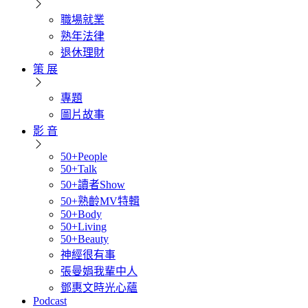
職場就業
熟年法律
退休理財
策 展
專題
圖片故事
影 音
50+People
50+Talk
50+讀者Show
50+熟齡MV特輯
50+Body
50+Living
50+Beauty
神經很有事
張曼娟我輩中人
鄧惠文時光心蘊
Podcast