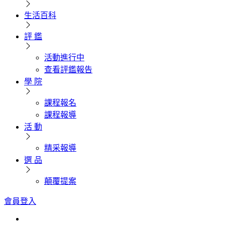
生活百科
評 鑑
活動進行中
查看評鑑報告
學 院
課程報名
課程報導
活 動
精采報導
選 品
顛覆提案
會員登入