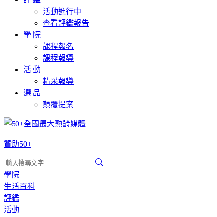
活動進行中
查看評鑑報告
學 院
課程報名
課程報導
活 動
精采報導
選 品
顛覆提案
贊助50+
學院
生活百科
評鑑
活動