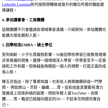
LinkedIn Learning
則可按照想轉換或晉升的職位所需的職能選
擇課程。
4.
參加讀書會、工商團體
這類團體不只會邀請各領域專家演講、介紹新知，參加團體也
能擴大朋友圈和人脈。
5.
回學校念EMBA、碩士學位
受到高齡、少子化等趨勢影響，50後回學校學習已是教育現場
非常普遍的現象。選擇一個領域深入學習，所學甚至不一定直
接和工作有關，但無疑能夠開拓一個人的視野，打造正面的成
長心態。
陳玉芬指出，除了專業知識，也有些人將興趣鑽研成一門學
問， 例如爬山、烹飪、編織……等。這些技能其實都有潛力
發展成上班族斜槓的副業，例如年輕人當YouTuber、自媒
體……等。職涯已經趨向穩定的50+，不妨多花時間充實自
己。