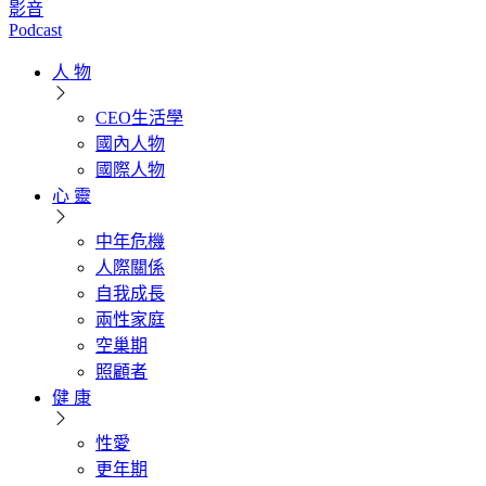
影音
Podcast
人 物
CEO生活學
國內人物
國際人物
心 靈
中年危機
人際關係
自我成長
兩性家庭
空巢期
照顧者
健 康
性愛
更年期