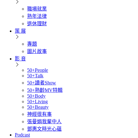
職場就業
熟年法律
退休理財
策 展
專題
圖片故事
影 音
50+People
50+Talk
50+讀者Show
50+熟齡MV特輯
50+Body
50+Living
50+Beauty
神經很有事
張曼娟我輩中人
鄧惠文時光心蘊
Podcast