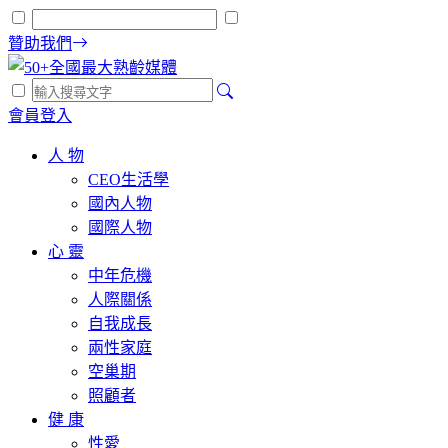
贊助我們
會員登入
人 物
CEO生活學
國內人物
國際人物
心 靈
中年危機
人際關係
自我成長
兩性家庭
空巢期
照顧者
健 康
性愛