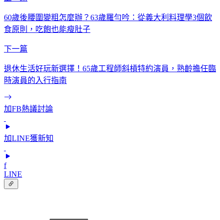
60歲後腰圍變粗怎麼辦？63歲羅勻吟：從義大利料理學3個飲
食原則，吃飽也能瘦肚子
下一篇
退休生活好玩新選擇！65歲工程師斜槓特約演員，熟齡擔任臨
時演員的入行指南
加FB熱議討論
加LINE獲新知
f
LINE