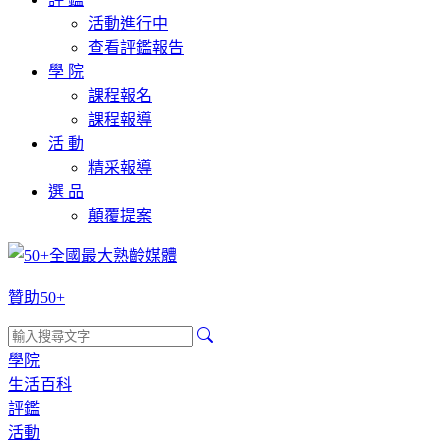
活動進行中
查看評鑑報告
學 院
課程報名
課程報導
活 動
精采報導
選 品
顛覆提案
贊助50+
學院
生活百科
評鑑
活動