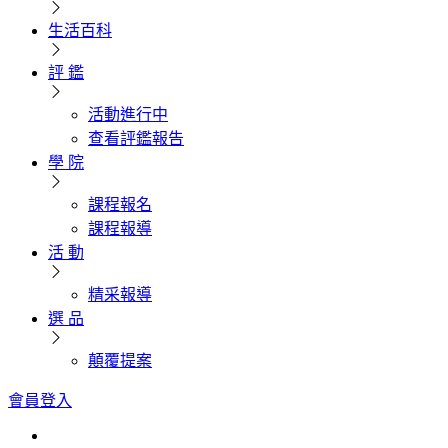
生活百科
評 鑑
活動進行中
查看評鑑報告
學 院
課程報名
課程報導
活 動
精采報導
選 品
顛覆提案
會員登入