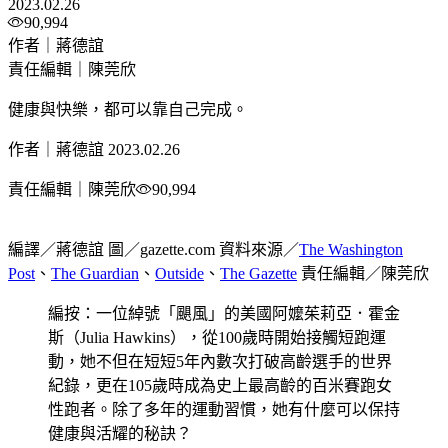
2023.02.26
90,994
作者｜蔣德誼
責任編輯｜陳莞欣
健康與快樂，都可以靠自己完成。
作者｜蔣德誼
2023.02.26
責任編輯｜陳莞欣
90,994
編譯／蔣德誼 圖／gazette.com 資料來源／
The Washington
Post
、
The Guardian
、
Outside
、
The Gazette
責任編輯／陳莞欣
編按：一位綽號「颶風」的美國阿嬤茱莉亞．霍金
斯（Julia Hawkins），從100歲時開始接觸短跑運
動，她不但在短短5年內數次打破高齡選手的世界
紀錄，更在105歲時成為史上最高齡的百米賽跑女
性跑者。除了多年的運動習慣，她有什麼可以保持
健康與活耀的秘訣？