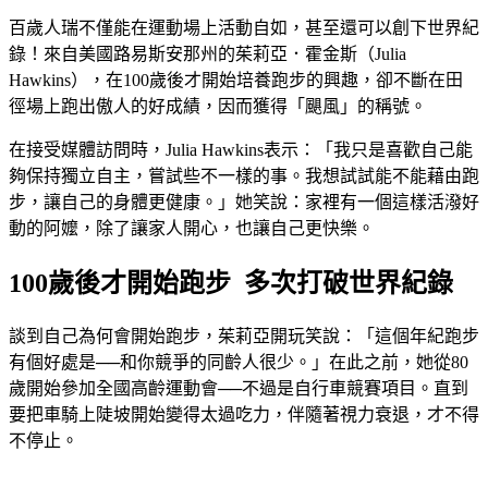
百歲人瑞不僅能在運動場上活動自如，甚至還可以創下世界紀
錄！來自美國路易斯安那州的茱莉亞．霍金斯（Julia
Hawkins），在100歲後才開始培養跑步的興趣，卻不斷在田
徑場上跑出傲人的好成績，因而獲得「颶風」的稱號。
在接受媒體訪問時，Julia Hawkins表示：「我只是喜歡自己能
夠保持獨立自主，嘗試些不一樣的事。我想試試能不能藉由跑
步，讓自己的身體更健康。」她笑說：家裡有一個這樣活潑好
動的阿嬤，除了讓家人開心，也讓自己更快樂。
100歲後才開始跑步 多次打破世界紀錄
談到自己為何會開始跑步，茱莉亞開玩笑說：「這個年紀跑步
有個好處是──和你競爭的同齡人很少。」在此之前，她從80
歲開始參加全國高齡運動會──不過是自行車競賽項目。直到
要把車騎上陡坡開始變得太過吃力，伴隨著視力衰退，才不得
不停止。