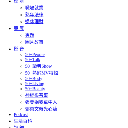
理 財
職場就業
熟年法律
退休理財
策 展
專題
圖片故事
影 音
50+People
50+Talk
50+讀者Show
50+熟齡MV特輯
50+Body
50+Living
50+Beauty
神經很有事
張曼娟我輩中人
鄧惠文時光心蘊
Podcast
生活百科
評 鑑