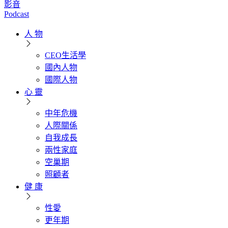
影音
Podcast
人 物
CEO生活學
國內人物
國際人物
心 靈
中年危機
人際關係
自我成長
兩性家庭
空巢期
照顧者
健 康
性愛
更年期