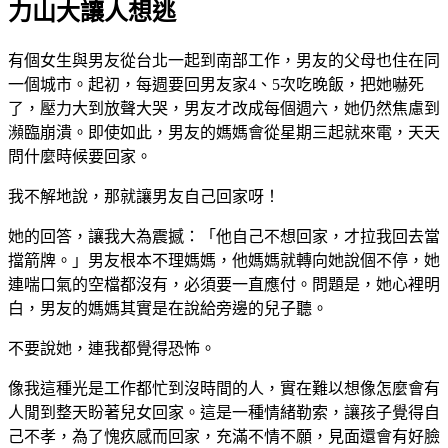
力山大讓人想逃
有個女生與男友從台北一起到南部工作，男友的父母也住在同
一個城市。起初，每週要回男友家4、5次吃晚飯，把她嚇死
了，壓力大到放聲大哭，男友才改成每個週六，她仍然焦慮到
瀕臨崩潰。即使如此，男友的媽媽會從星期三起就來電，天天
問什麼時候要回家。
我不解地說，那就讓男友自己回家呀！
她的回答，讓我大為震撼：「他自己不想回家，才拉我回去當
擋箭牌。」男友根本不理媽媽，他媽媽就轉向她說個不停，她
連喘口氣的空檔都沒有，必須要一直應付。問題是，她心裡明
白，男友的媽媽其實是在說給旁邊的兒子聽。
不要說她，連我都覺得恐怖。
像我這種光是工作都忙到沒時間的人，實在難以想像怎麼會有
人閒到整天盼著兒女回家。這是一種情緒勒索，讓孩子覺得自
己不孝，為了愧疚感而回家，充滿不情不願，見面還會有好臉