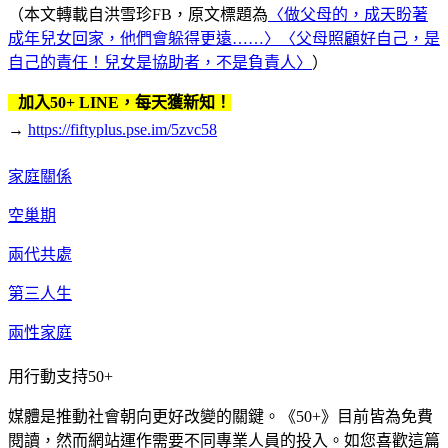
（本文轉載自洪雪珍FB，原文標題為
〈做父母的，成天盼著
成年兒女回家，他們會躲得更遠……〉
〈父母照顧好自己，是
自己的責任！兒女是協助者，不是負責人〉
）
加入50+ LINE，每天獲新知！
→
https://fiftyplus.pse.im/5zvc58
家庭關係
空巢期
兩代共處
第三人生
兩性家庭
用行動支持50+
媒體是推動社會朝向更好改變的關鍵。《50+》目前皆為免費
閱讀，然而網站運作需要不同專業人員的投入。如您喜歡這篇