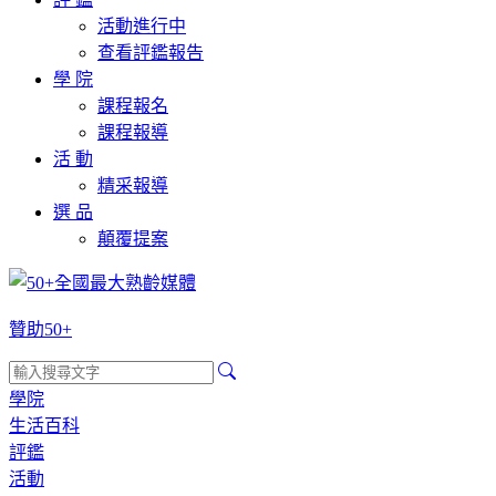
活動進行中
查看評鑑報告
學 院
課程報名
課程報導
活 動
精采報導
選 品
顛覆提案
贊助50+
學院
生活百科
評鑑
活動