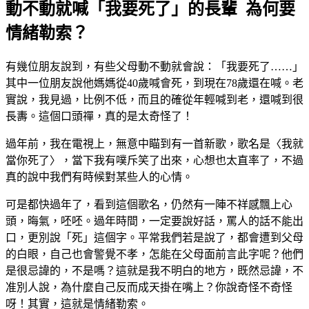
動不動就喊「我要死了」的長輩 為何要
情緒勒索？
有幾位朋友說到，有些父母動不動就會說：「我要死了……」
其中一位朋友說他媽媽從40歲喊會死，到現在78歲還在喊。老
實說，我見過，比例不低，而且的確從年輕喊到老，還喊到很
長夀。這個口頭禪，真的是太奇怪了！
過年前，我在電視上，無意中瞄到有一首新歌，歌名是〈我就
當你死了〉，當下我有噗斥笑了出來，心想也太直率了，不過
真的說中我們有時候對某些人的心情。
可是都快過年了，看到這個歌名，仍然有一陣不祥感飄上心
頭，晦氣，呸呸。過年時間，一定要說好話，罵人的話不能出
口，更別說「死」這個字。平常我們若是說了，都會遭到父母
的白眼，自己也會警覺不孝，怎能在父母面前言此字呢？他們
是很忌諱的，不是嗎？這就是我不明白的地方，既然忌諱，不
准別人說，為什麼自己反而成天掛在嘴上？你說奇怪不奇怪
呀！其實，這就是情緒勒索。