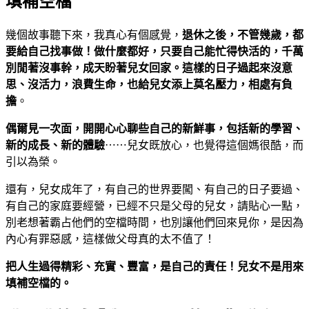
填補空檔
幾個故事聽下來，我真心有個感覺，
退休之後，不管幾歲，都
要給自己找事做！做什麼都好，只要自己能忙得快活的，千萬
別閒著沒事幹，成天盼著兒女回家。這樣的日子過起來沒意
思、沒活力，浪費生命，也給兒女添上莫名壓力，相處有負
擔
。
偶爾見一次面，開開心心聊些自己的新鮮事，包括新的學習、
新的成長、新的體驗
⋯⋯兒女既放心，也覺得這個媽很酷，而
引以為榮。
還有，兒女成年了，有自己的世界要闖、有自己的日子要過、
有自己的家庭要經營，已經不只是父母的兒女，請貼心一點，
別老想著霸占他們的空檔時間，也別讓他們回來見你，是因為
內心有罪惡感，這樣做父母真的太不值了！
把人生過得精彩、充實、豐富，是自己的責任！兒女不是用來
填補空檔的。