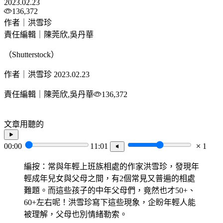
2023.02.23
136,372
作者｜洪雪珍
責任編輯｜陳莞欣,吳丹華
（Shutterstock）
作者｜洪雪珍
2023.02.23
責任編輯｜陳莞欣,吳丹華
136,372
文章用聽的
00:00
11:01
1
編按：常與年輕上班族相處的作家洪雪珍，發現年
輕成年兒女與父母之間，有2個常見又普遍的相處
難題。而這些孩子的中年父母們，竟然也才50+、
60+左右呢！洪雪珍寫下這些現象，企盼年輕人能
被理解，父母也別情緒勒索。