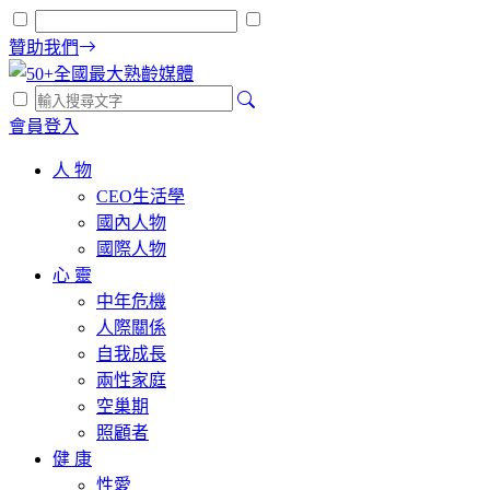
贊助我們
會員登入
人 物
CEO生活學
國內人物
國際人物
心 靈
中年危機
人際關係
自我成長
兩性家庭
空巢期
照顧者
健 康
性愛