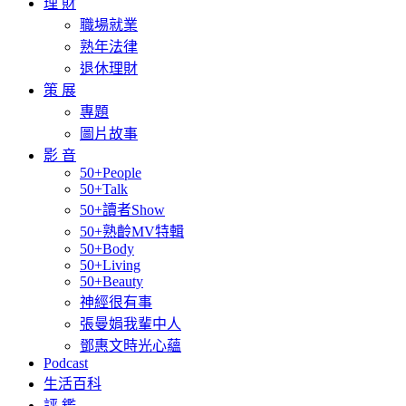
理 財
職場就業
熟年法律
退休理財
策 展
專題
圖片故事
影 音
50+People
50+Talk
50+讀者Show
50+熟齡MV特輯
50+Body
50+Living
50+Beauty
神經很有事
張曼娟我輩中人
鄧惠文時光心蘊
Podcast
生活百科
評 鑑