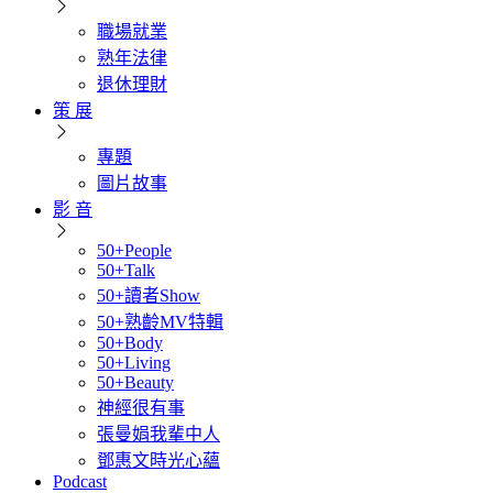
職場就業
熟年法律
退休理財
策 展
專題
圖片故事
影 音
50+People
50+Talk
50+讀者Show
50+熟齡MV特輯
50+Body
50+Living
50+Beauty
神經很有事
張曼娟我輩中人
鄧惠文時光心蘊
Podcast