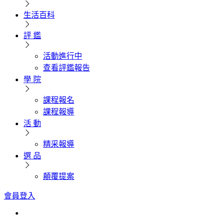
生活百科
評 鑑
活動進行中
查看評鑑報告
學 院
課程報名
課程報導
活 動
精采報導
選 品
顛覆提案
會員登入