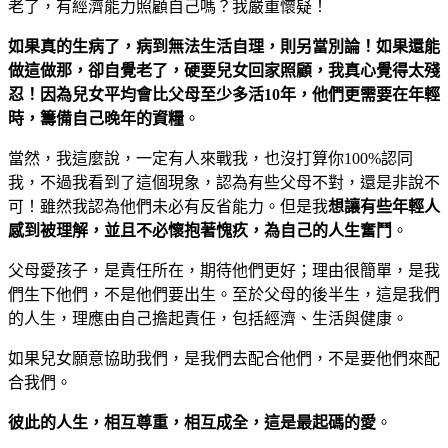
老了，有經濟能力照顧自己嗎？我嚴重懷疑！
如果真的生病了，病到無法生活自理，則另當別論！如果還能
做這做那，卻自覺老了，硬要兒女回家照顧，我真心覺得太殘
忍！因為兒女平均會比父母至少多活10年，他們更需要在年輕
時，籌備自己晚年的資糧
。
當然，我這麼說，一定有人來戰我，也沒打算你100%認同
我，不過我看到了這個現象，認為有些父母不對，還是非說不
可！雖然我認為他們未必有反省能力。但是我
想讓有些年輕人
感到被理解，並且不必懷抱著愧疚，為自己的人生奮鬥
。
父母愛孩子，是責任所在，期待他們更好；理由很簡單，是我
們生下他們，不是他們要出生。至於父母的後半生，這是我們
的人生，理應由自己擔起責任，包括經濟、生活與健康。
如果兒女願意協助我們，是我們去配合他們，不是要他們來配
合我們。
彼此的人生，相互尊重，相互成全，這是最起碼的愛
。