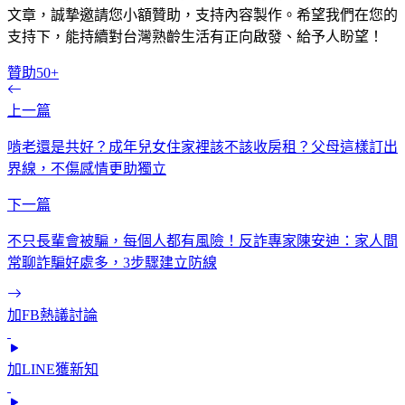
文章，誠摯邀請您小額贊助，支持內容製作。希望我們在您的
支持下，能持續對台灣熟齡生活有正向啟發、給予人盼望！
贊助50+
上一篇
啃老還是共好？成年兒女住家裡該不該收房租？父母這樣訂出
界線，不傷感情更助獨立
下一篇
不只長輩會被騙，每個人都有風險！反詐專家陳安迪：家人間
常聊詐騙好處多，3步驟建立防線
加FB熱議討論
加LINE獲新知