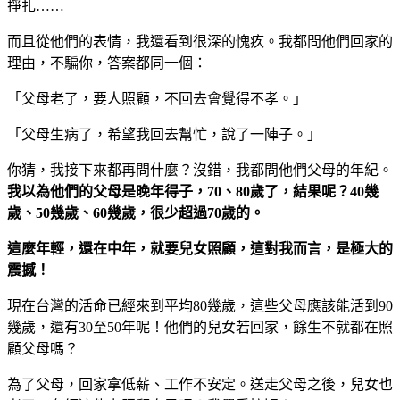
掙扎……
而且從他們的表情，我還看到很深的愧疚。我都問他們回家的
理由，不騙你，答案都同一個：
「父母老了，要人照顧，不回去會覺得不孝。」
「父母生病了，希望我回去幫忙，說了一陣子。」
你猜，我接下來都再問什麼？沒錯，我都問他們父母的年紀。
我以為他們的父母是晚年得子，70、80歲了，結果呢？40幾
歲、50幾歲、60幾歲，很少超過70歲的。
這麼年輕，還在中年，就要兒女照顧，這對我而言，是極大的
震撼！
現在台灣的活命已經來到平均80幾歲，這些父母應該能活到90
幾歲，還有30至50年呢！他們的兒女若回家，餘生不就都在照
顧父母嗎？
為了父母，回家拿低薪、工作不安定。送走父母之後，兒女也