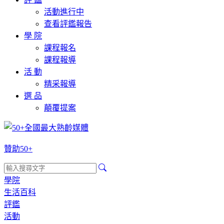
活動進行中
查看評鑑報告
學 院
課程報名
課程報導
活 動
精采報導
選 品
顛覆提案
贊助50+
學院
生活百科
評鑑
活動