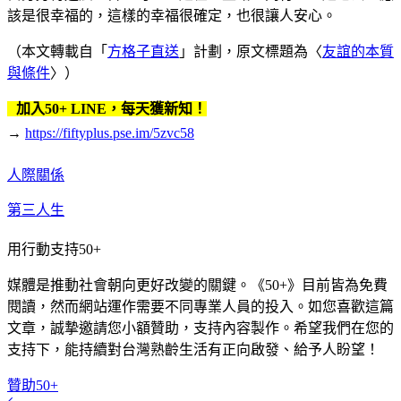
該是很幸福的，這樣的幸福很確定，也很讓人安心。
（本文轉載自「
方格子直送
」計劃，原文標題為〈
友誼的本質
與條件
〉）
加入50+ LINE，每天獲新知！
→
https://fiftyplus.pse.im/5zvc58
人際關係
第三人生
用行動支持50+
媒體是推動社會朝向更好改變的關鍵。《50+》目前皆為免費
閱讀，然而網站運作需要不同專業人員的投入。如您喜歡這篇
文章，誠摯邀請您小額贊助，支持內容製作。希望我們在您的
支持下，能持續對台灣熟齡生活有正向啟發、給予人盼望！
贊助50+