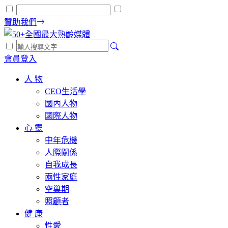
贊助我們
會員登入
人 物
CEO生活學
國內人物
國際人物
心 靈
中年危機
人際關係
自我成長
兩性家庭
空巢期
照顧者
健 康
性愛