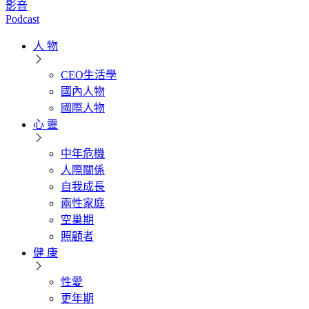
影音
Podcast
人 物
CEO生活學
國內人物
國際人物
心 靈
中年危機
人際關係
自我成長
兩性家庭
空巢期
照顧者
健 康
性愛
更年期