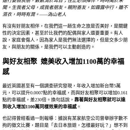
遠行要假良朋，數數清於耳目；住止必須擇伴，時時聞於未
聞。生我者父母，成我者朋友。親附善友，如霧露中行，雖不
濕衣，時時有潤。——溈山老人
有沒有好朋友相伴，在我們這一趟生命之旅是否美好，是關鍵
性的決定因素，甚至於比我們的配偶與家人還要重要。有人
說，家庭會傷人，因為家人是我們無法選擇的，但是交多少朋
友，與朋友的關係，是我們可以主動創造的。
與好友相聚 媲美收入增加1100萬的幸福
感
最近英國甚至有一個調查研究發現，年收入增加新台幣5萬
元，可以提升0.0007點的幸福感，而與好友相聚可以增加0.161
點的幸福感，差230倍。換句話說，
靠著與好友相聚就可以達
到收入增加1100萬同樣效果的幸福感
。
也記得曾經看過一則報導：據說有某家航空公司曾舉辦字數不
拘的徵文比賽，題目是「去日本旅遊，怎樣最好玩？」想不到