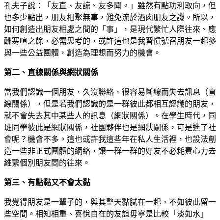
孔夫子說：「友直、友諒、友多聞。」雖然有點功利取向，但
也多少點出，朋友相聚無事，難免流於酒肉朋友之譏。所以，
如何創造出朋友相處之間的「事」，是現代繁忙人際往來、應
酬寒喧之餘，必需思考的，或許這也是我習慣號召朋友一起參
與一些公益團體，創造為理想而努力的機會。
第二、直線關係與網狀關係
當我們認識一個朋友，久沒聯絡，很容易斷線而失去訊息（直
線關係），但是若我們認識的是一群彼此都相互認識的朋友，
就不會失去其中某些人的訊息（網狀關係）。在學生時代，同
班同學彼此是網狀關係，社團夥伴也是網狀關係，可是進了社
會呢？機會不多。這也或許我這些年在私人生活裡，也設法創
造一些非正式團體的網絡，讓一群一群的好友不必耗費心力去
維繫個別朋友間的往來。
第三、有點黏又不會太黏
我覺得朋友是一輩子的，與其整天黏膩在一起，不如彼此留一
些空間。相知相重、喜悅自在的友誼毋寧是比較「淡如水」