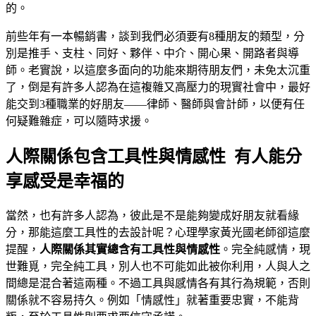
的。
前些年有一本暢銷書，談到我們必須要有8種朋友的類型，分
別是推手、支柱、同好、夥伴、中介、開心果、開路者與導
師。老實說，以這麼多面向的功能來期待朋友們，未免太沉重
了，倒是有許多人認為在這複雜又高壓力的現實社會中，最好
能交到3種職業的好朋友——律師、醫師與會計師，以便有任
何疑難雜症，可以隨時求援。
人際關係包含工具性與情感性 有人能分
享感受是幸福的
當然，也有許多人認為，彼此是不是能夠變成好朋友就看緣
分，那能這麼工具性的去設計呢？心理學家黃光國老師卻這麼
提醒，
人際關係其實總含有工具性與情感性
。完全純感情，現
世難覓，完全純工具，別人也不可能如此被你利用，人與人之
間總是混合著這兩種。不過工具與感情各有其行為規範，否則
關係就不容易持久。例如「情感性」就著重要忠實，不能背