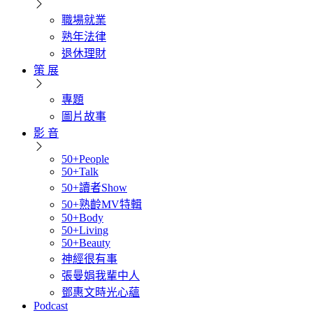
職場就業
熟年法律
退休理財
策 展
專題
圖片故事
影 音
50+People
50+Talk
50+讀者Show
50+熟齡MV特輯
50+Body
50+Living
50+Beauty
神經很有事
張曼娟我輩中人
鄧惠文時光心蘊
Podcast