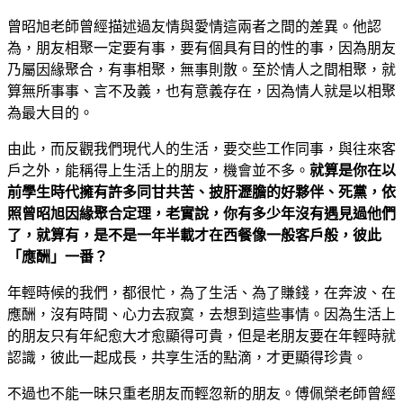
曾昭旭老師曾經描述過友情與愛情這兩者之間的差異。他認
為，朋友相聚一定要有事，要有個具有目的性的事，因為朋友
乃屬因緣聚合，有事相聚，無事則散。至於情人之間相聚，就
算無所事事、言不及義，也有意義存在，因為情人就是以相聚
為最大目的。
由此，而反觀我們現代人的生活，要交些工作同事，與往來客
戶之外，能稱得上生活上的朋友，機會並不多。
就算是你在以
前學生時代擁有許多同甘共苦、披肝瀝膽的好夥伴、死黨，依
照曾昭旭因緣聚合定理，老實說，你有多少年沒有遇見過他們
了，就算有，是不是一年半載才在西餐像一般客戶般，彼此
「應酬」一番？
年輕時候的我們，都很忙，為了生活、為了賺錢，在奔波、在
應酬，沒有時間、心力去寂寞，去想到這些事情。因為生活上
的朋友只有年紀愈大才愈顯得可貴，但是老朋友要在年輕時就
認識，彼此一起成長，共享生活的點滴，才更顯得珍貴。
不過也不能一昧只重老朋友而輕忽新的朋友。傅佩榮老師曾經