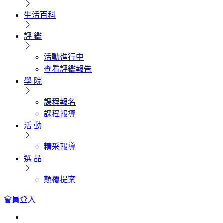
生活百科
評 鑑
活動進行中
查看評鑑報告
學 院
課程報名
課程報導
活 動
精采報導
選 品
顛覆提案
會員登入