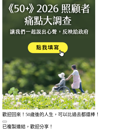
歡迎回來！50歲後的人生，可以比過去都還棒！
已複製連結，歡迎分享！