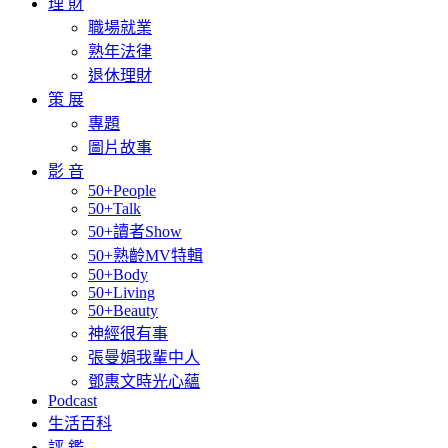
理 財
職場就業
熟年法律
退休理財
策 展
專題
圖片故事
影 音
50+People
50+Talk
50+讀者Show
50+熟齡MV特輯
50+Body
50+Living
50+Beauty
神經很有事
張曼娟我輩中人
鄧惠文時光心蘊
Podcast
生活百科
評 鑑