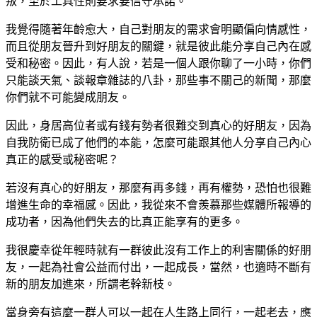
叛，至於工具性則要求要信守承諾。
我覺得隨著年齡愈大，自己對朋友的需求會明顯偏向情感性，
而且從朋友晉升到好朋友的關鍵，就是彼此能分享自己內在感
受和秘密。因此，有人說，若是一個人跟你聊了一小時，你們
只能談天氣、談報章雜誌的八卦，那些事不關己的新聞，那麼
你們就不可能變成朋友。
因此，身居高位者或有錢有勢者很難交到真心的好朋友，因為
自我防衛已成了他們的本能，怎麼可能跟其他人分享自己內心
真正的感受或秘密呢？
若沒有真心的好朋友，那麼有再多錢，再有權勢，恐怕也很難
增進生命的幸福感。因此，我從來不會羨慕那些媒體所報導的
成功者，因為他們失去的比真正能享有的更多。
我很慶幸從年輕時就有一群彼此沒有工作上的利害關係的好朋
友，一起為社會公益而付出，一起成長，當然，也適時不斷有
新的朋友加進來，所謂老幹新枝。
當身旁有這麼一群人可以一起在人生路上同行，一起老去，應