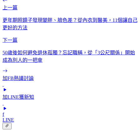
上一篇
更年期照鏡子發現變胖、臉色差？從內衣到醫美，11個讓自己
更好的方法
下一篇
50歲後如何避免退休孤獨？忘記職稱，從「3公尺關係」開始
成為別人的一把傘
加FB熱議討論
加LINE獲新知
f
LINE