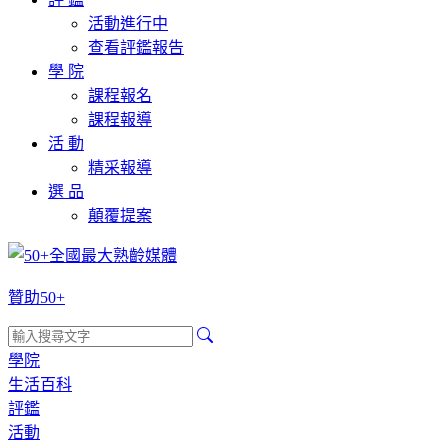
活動進行中
查看評鑑報告
學 院
課程報名
課程報導
活 動
精采報導
選 品
顛覆提案
贊助50+
學院
生活百科
評鑑
活動