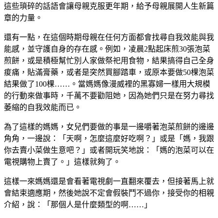
這些瑣碎的話語會讓母親克服更年期，給予母親展開人生新篇
章的力量。
還有一點，在這個時期母親在任何方面都會找尋自我效能與我
能感，並守護自身的存在感。例如，凌晨2點起床煎30張泡菜
煎餅，或是積極幫忙別人家做祭祀用食物，結果搞得自己全身
痠痛，貼滿膏藥，或者是突然買腳踏車，或原本要做50棵泡菜
結果做了100棵……。當媽媽像漫威裡的黑寡婦一樣用大規模
的行動來做事時，千萬不要勸阻她，因為她們只是在努力尋找
萎縮的自我效能而已。
為了這樣的媽媽，女兒們要做的事是一邊嚼著泡菜煎餅的邊邊
角角，一邊說：「天啊，怎麼這麼好吃啊？」或是「媽，我跟
你去賣小菜做生意吧？」或者開玩笑地說：「媽的泡菜可以在
電視購物上賣了。」這樣就夠了。
這樣一來媽媽還是會看著電視劇一直翻來覆去，但接著馬上就
會結束適應期，然後她說不定會假裝鬥不過你，接受你的相親
介紹，說：「那個人是什麼類型的啊……」