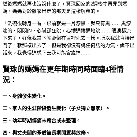
然後媽媽就再也沒說什麼了，賢珠回家的2週後才再見到媽
媽，媽媽對於離家出走的那天是這樣解釋的。
「洗碗後轉身一看，眼前就是一片漆黑，就只有黑…… 黑漆
漆的、悶悶的，心臟卻狂跳，心撲通撲通地跳…… 眼淚都流
下來了，好像我當下就要倒在這裡死去一樣。所以我就直接出
門了，就那樣出去了，但是我卻沒有講任何話的力氣，說不出
話來。我覺得這樣下去我可能會瘋掉……」
賢珠的媽媽在更年期時同時面臨4種情
況：
一、身體發生變化。
二、家人的生涯階段發生變化（子女獨立離家）。
三、幼年時期傷痛未癒合或未整理。
四、與丈夫間的矛盾被長期閒置與放棄。