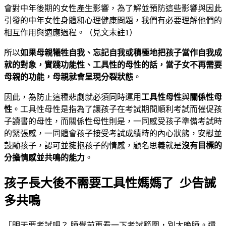
會對中年後期的女性產生影響，為了解並預防這些影響與因此
引發的中年女性身體和心理健康問題，我們有必要理解他們的
相互作用與適應過程。（見文末註1）
所以
如果母親犧牲自我、忘記自我或積極地把孩子當作自我成
就的對象，實踐功能性、工具性的母性的話，當子女不再需要
母親的功能，母親就會呈現分裂狀態
。
因此，為防止這種悲劇就必須同時運用
工具性母性
與
關係性母
性
。工具性母性是指為了讓孩子在考試期間順利考試而催促孩
子讀書的母性，而關係性母性則是，一同感受孩子準備考試時
的緊張感，一同體會孩子接受考試成績時的內心狀態，安慰並
鼓勵孩子，認可並擁抱孩子的情感，顧名思義就是
沒有目標的
分擔情感並共鳴的能力
。
孩子長大後不需要工具性媽媽了 少告誡
多共鳴
「明天要考試吧？ 睡覺前再看一下考試範圍，別太晚睡。還