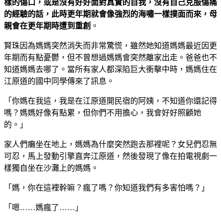
樣的傷口，或是沒有好好面對真實的自我，沒有自己克服傷痛
的經驗的話，此時更年期就會像強烈的海嘯一樣撲面而來，母
親會在更年期時遭到重創
。
賢珠因為媽媽突然消失而非常驚慌，雖然她知道媽媽最近因更
年期而有點憂鬱，但不曾想過媽媽會突然離家出走。爸爸也不
知道媽媽去哪了。當所有家人都深陷巨大衝擊中時，媽媽住在
江原道的國中同學傳來了訊息。
「你媽在我這，我是在江原道開民宿的阿姨，不知道你還記得
嗎？媽媽好像有點累，但你們不用擔心，我會好好照顧她
的。」
家人們癱坐在地上，媽媽為什麼突然跑去那裡呢？女兒們忍無
可忍，馬上發動引擎直奔江原道，然後發現了像在拍電視劇一
樣獨自坐在沙灘上的媽媽。
「媽，你在這裡幹嘛？瘋了嗎？你知道我們有多害怕嗎？」
「嗯……媽瘋了……」