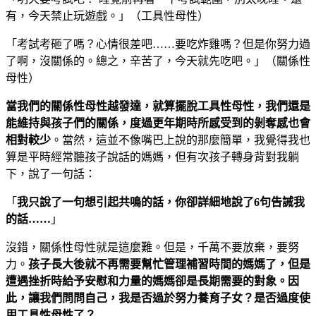
有，今天禁止玩遊戲。」（工具性母性）
「考試考砸了嗎？心情很差吧……要吃炸雞嗎？但是你努力過
了啊，沒關係的。總之，辛苦了，今天就先吃吧。」（關係性
母性）
當我們的關係性母性越發達，就算擺脫工具性母性，我們還是
能維持與孩子們的關係，度過更年期時所感受到的剝奪感也會
相對較少
。當然，這並不像嘴巴上說的那麼簡單，我覺得我也
算是平時經常聽孩子說話的媽媽，但有次孩子轉身背對我躺
下，說了一句話：
「
我只說了一句想引起共鳴的話，你卻詳細地說了6句告誡我
的話……
」
沒錯，關係性母性就是這麼難。但是，千萬不要放棄，要努
力。
孩子長大後就不再需要幫忙管理補習時間的媽媽了，但是
遭遇挫折時給予安慰和力量的媽媽卻是長期需要的對象。因
此，讓我們問問自己，我是否過於努力養育子女？是否過度使
用工具性母性了？