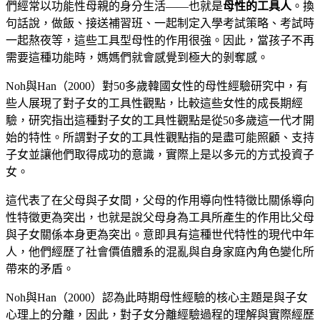
們經常以功能性母親的身分生活――也就是
母性的工具人
。換
句話說，做飯、接送補習班、一起制定入學考試策略、考試時
一起熬夜等，這些工具型母性的作用很強。因此，當孩子不再
需要這種功能時，媽媽們就會感覺到極大的剝奪感。
Noh與Han（2000）對50多歲韓國女性的母性經驗研究中，有
些人展現了對子女的工具性觀點，比較這些女性的成長期經
驗，研究指出這種對子女的工具性觀點是從50多歲這一代才開
始的特性。所謂對子女的工具性觀點指的是盡可能照顧、支持
子女並讓他們取得成功的意識，實際上是以多元的方式投資子
女。
這代表了在父母與子女間，父母的作用導向性特徵比關係導向
性特徵更為突出，也就是說父母身為工具所產生的作用比父母
與子女關係本身更為突出。意即具有這種世代特性的現代中年
人，他們經歷了社會價值體系的混亂與自身家庭內角色變化所
帶來的矛盾。
Noh與Han（2000）認為此時期母性經驗的核心主題是與子女
心理上的分離，因此，對子女分離經驗過程的理解與實際經歷