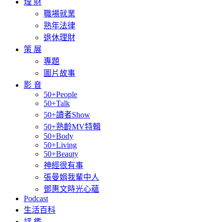
理 財
職場就業
熟年法律
退休理財
策 展
專題
圖片故事
影 音
50+People
50+Talk
50+讀者Show
50+熟齡MV特輯
50+Body
50+Living
50+Beauty
神經很有事
張曼娟我輩中人
鄧惠文時光心蘊
Podcast
生活百科
評 鑑