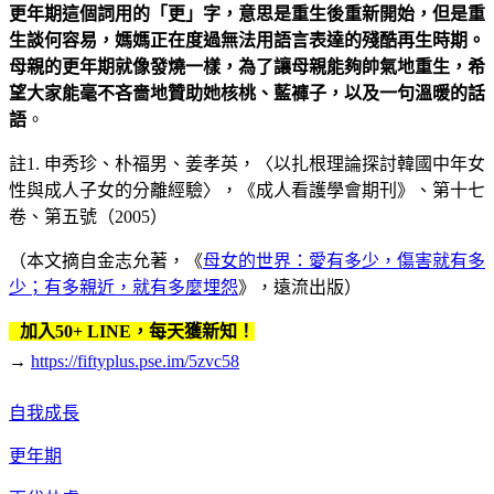
更年期這個詞用的「更」字，意思是重生後重新開始，但是重
生談何容易，媽媽正在度過無法用語言表達的殘酷再生時期。
母親的更年期就像發燒一樣，為了讓母親能夠帥氣地重生，希
望大家能毫不吝嗇地贊助她核桃、藍褲子，以及一句溫暖的話
語
。
註1. 申秀珍、朴福男、姜孝英，〈以扎根理論探討韓國中年女
性與成人子女的分離經驗〉，《成人看護學會期刊》、第十七
卷、第五號（2005）
（本文摘自金志允著，《
母女的世界：愛有多少，傷害就有多
少；有多親近，就有多麼埋怨
》，遠流出版）
加入50+ LINE，每天獲新知！
→
https://fiftyplus.pse.im/5zvc58
自我成長
更年期