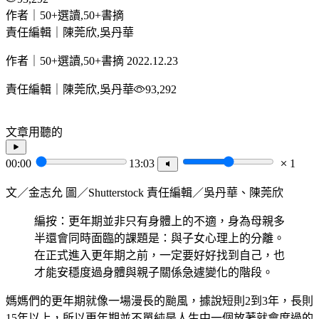
作者｜50+選讀,50+書摘
責任編輯｜陳莞欣,吳丹華
作者｜50+選讀,50+書摘
2022.12.23
責任編輯｜陳莞欣,吳丹華
93,292
文章用聽的
00:00
13:03
1
文／金志允 圖／Shutterstock 責任編輯／吳丹華、陳莞欣
編按：更年期並非只有身體上的不適，身為母親多
半還會同時面臨的課題是：與子女心理上的分離。
在正式進入更年期之前，一定要好好找到自己，也
才能安穩度過身體與親子關係急遽變化的階段。
媽媽們的更年期就像一場漫長的颱風，據說短則2到3年，長則
15年以上，所以更年期並不單純是人生中一個放著就會度過的