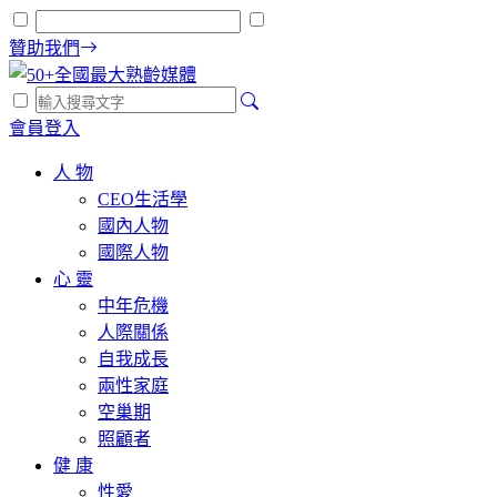
贊助我們
會員登入
人 物
CEO生活學
國內人物
國際人物
心 靈
中年危機
人際關係
自我成長
兩性家庭
空巢期
照顧者
健 康
性愛