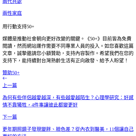
兩代共處
兩性家庭
用行動支持50+
媒體是推動社會朝向更好改變的關鍵。《50+》目前皆為免費
閱讀，然而網站運作需要不同專業人員的投入。如您喜歡這篇
文章，誠摯邀請您小額贊助，支持內容製作。希望我們在您的
支持下，能持續對台灣熟齡生活有正向啟發、給予人盼望！
贊助50+
上一篇
為何有些伴侶越愛越深，有些越愛越陌生？心理學研究：好感
情不靠犧牲，4件事讓彼此都變更好
下一篇
更年期照鏡子發現變胖、臉色差？從內衣到醫美，11個讓自己