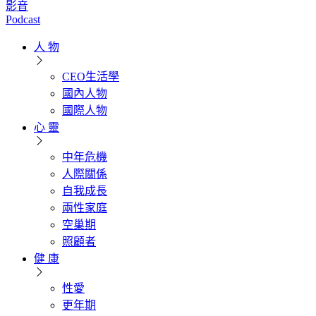
影音
Podcast
人 物
CEO生活學
國內人物
國際人物
心 靈
中年危機
人際關係
自我成長
兩性家庭
空巢期
照顧者
健 康
性愛
更年期