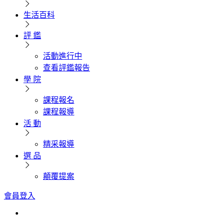
生活百科
評 鑑
活動進行中
查看評鑑報告
學 院
課程報名
課程報導
活 動
精采報導
選 品
顛覆提案
會員登入