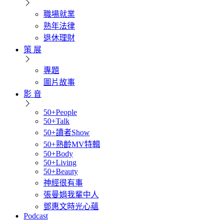
職場就業
熟年法律
退休理財
策 展
專題
圖片故事
影 音
50+People
50+Talk
50+讀者Show
50+熟齡MV特輯
50+Body
50+Living
50+Beauty
神經很有事
張曼娟我輩中人
鄧惠文時光心蘊
Podcast