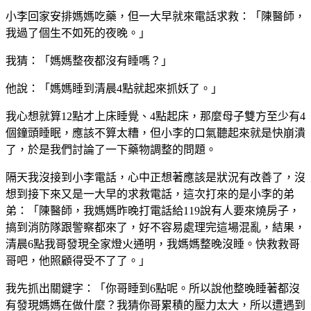
小李回家安排媽媽吃藥，但一大早就來電話求救：「陳醫師，
我過了個生不如死的夜晚。」
我猜：「媽媽整夜都沒有睡嗎？」
他說：「媽媽睡到清晨4點就起來抓妖了。」
我心想就算12點才上床睡覺、4點起床，那麼母子雙方至少有4
個鐘頭睡眠，應該不算太糟，但小李的口氣聽起來就是快崩潰
了，於是我們討論了一下藥物調整的問題。
隔天我沒接到小李電話，心中正想著應該是狀況有改善了，沒
想到接下來又是一大早的求救電話，這次打來的是小李的弟
弟：「陳醫師，我媽媽昨晚打電話給119說有人要來燒房子，
搞到消防隊跟警察都來了，好不容易處理完這場混亂，結果，
清晨6點我哥發現全家燈火通明，我媽媽整晚沒睡。快救救哥
哥吧，他照顧得受不了了。」
我先抓出關鍵字：「你哥睡到6點呢。所以說他整晚睡著都沒
有發現媽媽在做什麼？我猜你哥累積的壓力太大，所以遭遇到