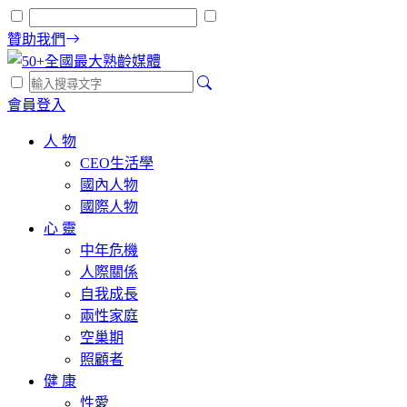
贊助我們
會員登入
人 物
CEO生活學
國內人物
國際人物
心 靈
中年危機
人際關係
自我成長
兩性家庭
空巢期
照顧者
健 康
性愛