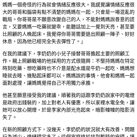
媽媽一個奇怪的行為就會情緒反應很大。我感覺讓情緒反應很
大的哥哥和腦袋有點不清楚的媽媽在一起，只會是一場混亂的
戰局。你哥哥是不願意改變自己的人，不能對媽媽說善意的謊
言，又要媽媽一吃藥就變乖，能聽話加上一覺到天亮，甚至要
比照顧的人晚起床。我覺得你哥哥需要退出照顧一陣子、好好
休息，因為他已經完全失去彈性了。」
在我的建議下，李奶奶的小兒子接替哥哥擔起主要的照顧工
作。親上照顧戰場的他採用的方式很隨興：不堅持媽媽在特定
時刻吃藥、想吃藥時也不介意是配水還是牛奶一起吃、媽媽想
睡就去睡、幾點起床都可以。媽媽說的事情，他會和媽媽一起
面對處理，讓媽媽覺得自己不用獨力承擔。
他甚至願意接受我的建議，順著我的話跟李奶奶說家中的電燈
是政府出錢裝的，加上對老人有優惠，所以家裡水電全免，讓
她可以放心開燈，於是李家內部光亮起來，暗影幢幢的陰影消
失了。
在新的照顧方式下，沒幾天，李奶奶的狀況就大有改善，問題
行為減少、情緒穩定多了。這個家庭終於找到暫時的安穩，讓