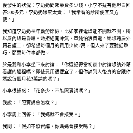
後發生的狀況：李奶奶問起藥費多少錢，小李不疑有他坦白回
答500多元，李奶奶嫌棄太貴：「我常看的診所便宜又方
便。」
我知道李奶奶長年勤勞節儉，比如家裡電燈能不開就不開，所
以屋內總是昏暗。她拒絕開冷氣，單純怕浪費電。她想聘雇外
籍看護工，卻希望每個月的費用少於2萬，但人來了要聽話乖
巧、願意每件事都做。
於是我和小李坐下來討論：「你還記得當初家中討論想請外籍
看護的過程嗎？即使費用很便宜了，但你請到人後真的會跟你
媽說每個月花3萬請的嗎？」
小李很疑惑：「花多少，不能照實講嗎？」
我說：「照實講會怎樣？」
小李馬上回答：「我媽就不會接受。」
我問：「假如不照實講，你媽媽會接受嗎？」