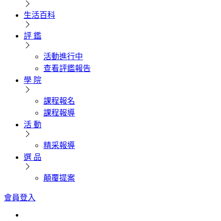
生活百科
評 鑑
活動進行中
查看評鑑報告
學 院
課程報名
課程報導
活 動
精采報導
選 品
顛覆提案
會員登入