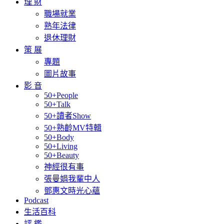
理 財
職場就業
熟年法律
退休理財
策 展
專題
圖片故事
影 音
50+People
50+Talk
50+讀者Show
50+熟齡MV特輯
50+Body
50+Living
50+Beauty
神經很有事
張曼娟我輩中人
鄧惠文時光心蘊
Podcast
生活百科
評 鑑