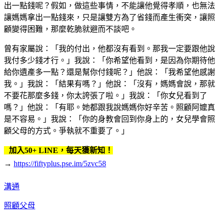
出一點錢呢？假如，做這些事情，不能讓他覺得孝順，也無法
讓媽媽拿出一點錢來，只是讓雙方為了省錢而產生衝突，讓照
顧變得困難，那麼乾脆就避而不談吧。
曾有家屬說：「我的付出，他都沒有看到。那我一定要跟他說
我付多少錢才行。」我說：「你希望他看到，是因為你期待他
給你遺產多一點？還是幫你付錢呢？」他說：「我希望他感謝
我。」我說：「結果有嗎？」他說：「沒有，媽媽會說，那就
不要花那麼多錢，你太誇張了啦。」我說：「你女兒看到了
嗎？」他說：「有耶。她都跟我說媽媽你好辛苦。照顧阿嬤真
是不容易。」我說：「你的身教會回到你身上的，女兒學會照
顧父母的方式。爭執就不重要了。」
加入50+ LINE，每天獲新知！
→
https://fiftyplus.pse.im/5zvc58
溝通
照顧父母