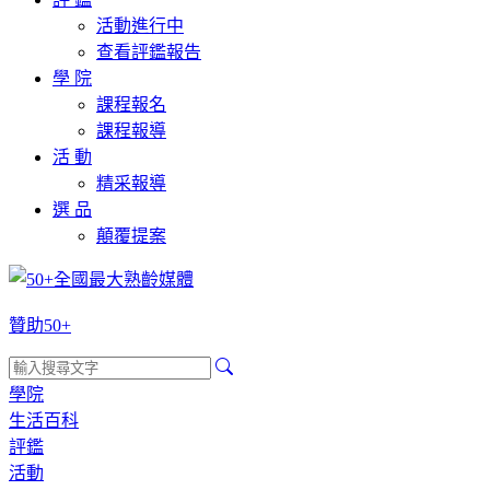
活動進行中
查看評鑑報告
學 院
課程報名
課程報導
活 動
精采報導
選 品
顛覆提案
贊助50+
學院
生活百科
評鑑
活動