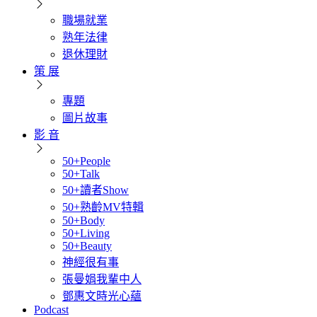
職場就業
熟年法律
退休理財
策 展
專題
圖片故事
影 音
50+People
50+Talk
50+讀者Show
50+熟齡MV特輯
50+Body
50+Living
50+Beauty
神經很有事
張曼娟我輩中人
鄧惠文時光心蘊
Podcast