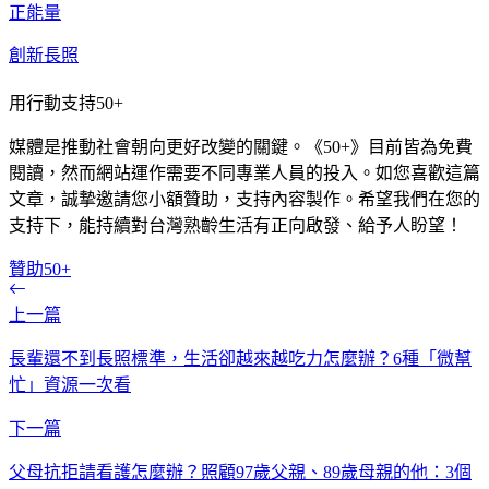
正能量
創新長照
用行動支持50+
媒體是推動社會朝向更好改變的關鍵。《50+》目前皆為免費
閱讀，然而網站運作需要不同專業人員的投入。如您喜歡這篇
文章，誠摯邀請您小額贊助，支持內容製作。希望我們在您的
支持下，能持續對台灣熟齡生活有正向啟發、給予人盼望！
贊助50+
上一篇
長輩還不到長照標準，生活卻越來越吃力怎麼辦？6種「微幫
忙」資源一次看
下一篇
父母抗拒請看護怎麼辦？照顧97歲父親、89歲母親的他：3個