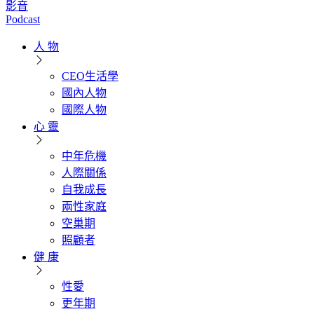
影音
Podcast
人 物
CEO生活學
國內人物
國際人物
心 靈
中年危機
人際關係
自我成長
兩性家庭
空巢期
照顧者
健 康
性愛
更年期