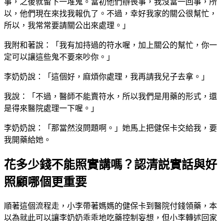
事，之後就留下一堆鬼。當初他們辦喪事，我沒當一回事，所
以，他們現在來找我報仇了。不過，幸好我家的關公很幫忙，
所以，我常常要請關公出來處理。」
我附和著說：「我有加持過的符水喔，加上關公的幫忙，你一
定可以讓這些鬼不要來吵你。」
李奶奶說：「這個好，麻煩你處理，我再請我兒子去拿。」
我說：「不過，醫師不能賣符水，所以我們是用藥的形式，還
是得來醫院處理一下喔。」
李奶奶說：「那當然沒問題啊。」她馬上把健保卡交給我，要
我開藥給她。
花多少錢不能照實講嗎？認清説實話與好
照顧哪個更重要
順著這個流程走，小李帶著媽媽的健保卡到醫院付錢領藥，本
以為就此可以讓李奶奶乖乖地吃藥控制妄想，但小李轉述回家