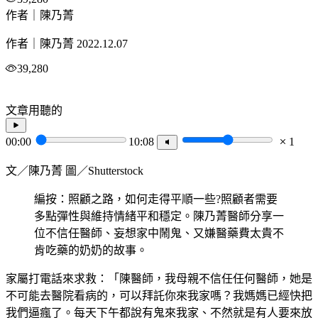
作者｜陳乃菁
作者｜陳乃菁
2022.12.07
39,280
文章用聽的
00:00
10:08
1
文／陳乃菁 圖／Shutterstock
編按：照顧之路，如何走得平順一些?照顧者需要
多點彈性與維持情緒平和穩定。陳乃菁醫師分享一
位不信任醫師、妄想家中鬧鬼、又嫌醫藥費太貴不
肯吃藥的奶奶的故事。
家屬打電話來求救：「陳醫師，我母親不信任任何醫師，她是
不可能去醫院看病的，可以拜託你來我家嗎？我媽媽已經快把
我們逼瘋了。每天下午都說有鬼來我家、不然就是有人要來放