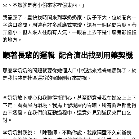
火、不然就是有小偷來家裡偷東西。」
我答應了，盡快找時間來到李奶奶家，房子不大，位於巷內十
字路口邊間，周遭有許多感應式電燈，還有一個民間宮廟。巷
弄雖小，但人來人往頗有人氣，一眼看上去不是什麼鬼影幢幢
的地方。
順著長輩的邏輯 配合演出找到用藥契機
那麼李奶奶的問題就要從她個人口中描述來找蛛絲馬跡了，於
是我假裝是社區巡診的醫師剛好來訪視。
李奶奶放下戒心和我聊得挺開心，甚至願意帶我在她家上上下
下走，看看屋內環境。我馬上發現屋內昏暗，所有窗戶都關得
密不透風。在我們的互動過程中，還意外見到遊民來門口乞
討。
李奶奶對我說：「陳醫師，不瞞你說，我家隔壁不久前辦喪