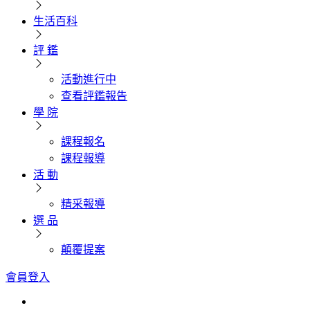
生活百科
評 鑑
活動進行中
查看評鑑報告
學 院
課程報名
課程報導
活 動
精采報導
選 品
顛覆提案
會員登入