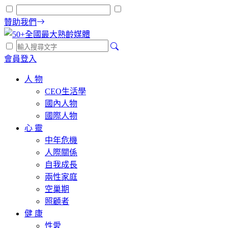
贊助我們
會員登入
人 物
CEO生活學
國內人物
國際人物
心 靈
中年危機
人際關係
自我成長
兩性家庭
空巢期
照顧者
健 康
性愛