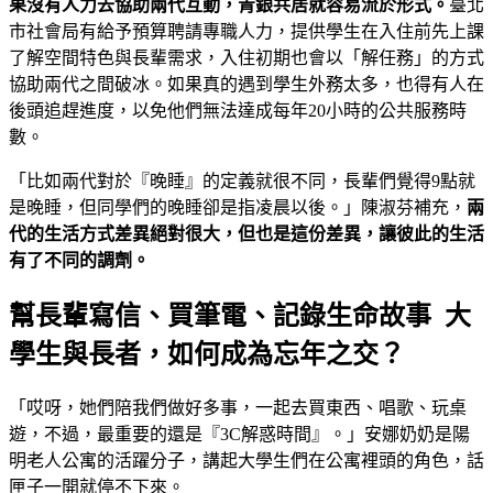
果沒有人力去協助兩代互動，青銀共居就容易流於形式。
臺北
市社會局有給予預算聘請專職人力，提供學生在入住前先上課
了解空間特色與長輩需求，入住初期也會以「解任務」的方式
協助兩代之間破冰。如果真的遇到學生外務太多，也得有人在
後頭追趕進度，以免他們無法達成每年20小時的公共服務時
數。
「比如兩代對於『晚睡』的定義就很不同，長輩們覺得9點就
是晚睡，但同學們的晚睡卻是指凌晨以後。」陳淑芬補充，
兩
代的生活方式差異絕對很大，但也是這份差異，讓彼此的生活
有了不同的調劑。
幫長輩寫信、買筆電、記錄生命故事 大
學生與長者，如何成為忘年之交？
「哎呀，她們陪我們做好多事，一起去買東西、唱歌、玩桌
遊，不過，最重要的還是『3C解惑時間』。」安娜奶奶是陽
明老人公寓的活躍分子，講起大學生們在公寓裡頭的角色，話
匣子一開就停不下來。