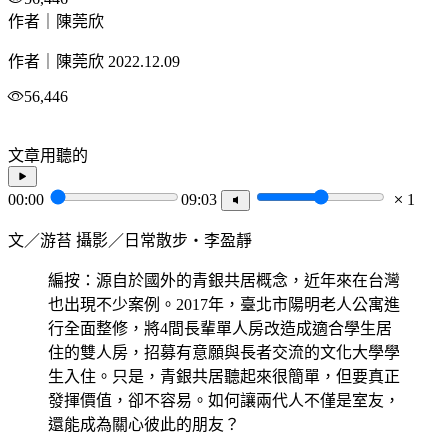
作者｜陳莞欣
作者｜陳莞欣
2022.12.09
56,446
文章用聽的
00:00
09:03
1
文／游苔 攝影／日常散步・李盈靜
編按：源自於國外的青銀共居概念，近年來在台灣
也出現不少案例。2017年，臺北市陽明老人公寓進
行全面整修，將4間長輩單人房改造成適合學生居
住的雙人房，招募有意願與長者交流的文化大學學
生入住。只是，青銀共居聽起來很簡單，但要真正
發揮價值，卻不容易。如何讓兩代人不僅是室友，
還能成為關心彼此的朋友？