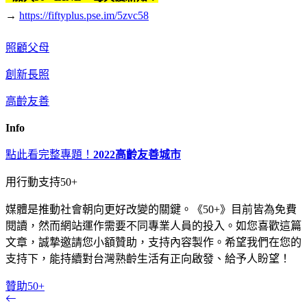
→
https://fiftyplus.pse.im/5zvc58
照顧父母
創新長照
高齡友善
Info
點此看完整專題！
2022高齡友善城市
用行動支持50+
媒體是推動社會朝向更好改變的關鍵。《50+》目前皆為免費
閱讀，然而網站運作需要不同專業人員的投入。如您喜歡這篇
文章，誠摯邀請您小額贊助，支持內容製作。希望我們在您的
支持下，能持續對台灣熟齡生活有正向啟發、給予人盼望！
贊助50+