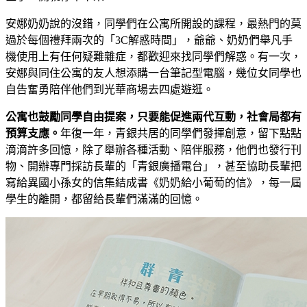
安娜奶奶說的沒錯，同學們在公寓所開設的課程，最熱門的莫
過於每個禮拜兩次的「3C解惑時間」，爺爺、奶奶們舉凡手
機使用上有任何疑難雜症，都歡迎來找同學們解惑。有一次，
安娜與同住公寓的友人想添購一台筆記型電腦，幾位女同學也
自告奮勇陪伴他們到光華商場去四處遊逛。
公寓也鼓勵同學自由提案，只要能促進兩代互動，社會局都有
預算支應。
年復一年，青銀共居的同學們發揮創意，留下點點
滴滴許多回憶，除了舉辦各種活動、陪伴服務，他們也發行刊
物、開辦專門採訪長輩的「青銀廣播電台」，甚至協助長輩把
寫給異國小孫女的信集結成書《奶奶給小葡萄的信》，每一屆
學生的離開，都留給長輩們滿滿的回憶。