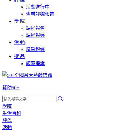
活動進行中
查看評鑑報告
學 院
課程報名
課程報導
活 動
精采報導
選 品
顛覆提案
贊助50+
學院
生活百科
評鑑
活動