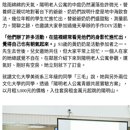
陰雨綿綿的天氣，陽明老人公寓的中庭仍然灑落些許微光，營
養師正親切地對著台下的爺爺、奶奶們說明什麼是地中海飲食
法，幾位年輕的學生忙進忙出，替爺爺奶奶們盛甜點、測量肌
力。閒聊之餘，也邀請大家參加過幾天舉辦的手作DIY活動。
「他們辦了許多活動，在這裡經常看見他們的身影忙進忙出，
覺得自己也有朝氣起來。」
93歲的黃奶奶是活動參加者之一。
先生去世後，兒女邀她共住，但大家平常上班忙，一個人在家
的她總感覺不自在，在鄰居介紹下來到陽明老人公寓參觀，運
氣好、剛好有空房，她立刻就下了訂金。
就讀文化大學美術系三年級的同學「三毛」說，她與另外兩位
文化大學的同學，透過「陽明老人公寓青銀共居實驗方案」，
以月租3,000元的價格，入住套房租金萬元起跳的陽明山。