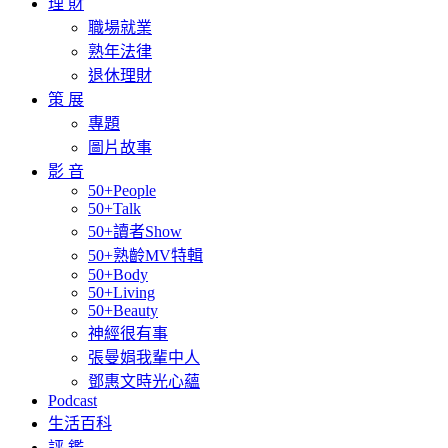
理 財
職場就業
熟年法律
退休理財
策 展
專題
圖片故事
影 音
50+People
50+Talk
50+讀者Show
50+熟齡MV特輯
50+Body
50+Living
50+Beauty
神經很有事
張曼娟我輩中人
鄧惠文時光心蘊
Podcast
生活百科
評 鑑