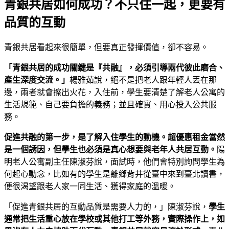
青銀共居如何成功？不只住一起，更要有
品質的互動
青銀共居看起來很簡單，但要真正發揮價值，卻不容易。
「青銀共居的成功關鍵是『共融』，必須引導兩代彼此磨合、
產生深度交流。」
楊雅茹說，絕不是把老人跟年輕人丟在那
邊，兩者就會擦出火花，入住前，學生要清楚了解老人公寓的
生活規範、自己要負擔的義務；並且確實、用心投入公共服
務。
促進共融的第一步，是了解入住學生的動機。超優惠租金當然
是一個誘因，但學生也必須是真心想要與老年人共居互動。
陽
明老人公寓副主任陳淑芬說，面試時，他們會特別詢問學生為
何起心動念，比如有的學生是離鄉背井從臺中來到臺北讀書，
便很渴望跟老人家一同生活、獲得家庭的溫暖。
「促進青銀共居的互動品質是需要人力的，」陳淑芬說，
學生
通常把生活重心放在學校或其他打工等外務，實際操作上，如