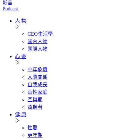
影音
Podcast
人 物
CEO生活學
國內人物
國際人物
心 靈
中年危機
人際關係
自我成長
兩性家庭
空巢期
照顧者
健 康
性愛
更年期