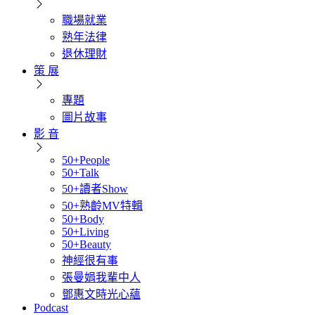
職場就業
熟年法律
退休理財
策 展
專題
圖片故事
影 音
50+People
50+Talk
50+讀者Show
50+熟齡MV特輯
50+Body
50+Living
50+Beauty
神經很有事
張曼娟我輩中人
鄧惠文時光心蘊
Podcast