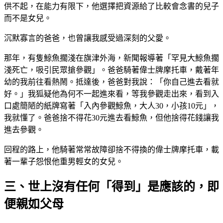
供不起，在能力有限下，他選擇把資源給了比較會念書的兒子
而不是女兒。
沉默寡言的爸爸，也曾讓我感受過深刻的父愛。
那年，有隻鯨魚擱淺在旗津外海，新聞報導著「罕見大鯨魚擱
淺死亡，吸引民眾搶參觀」。爸爸騎著偉士牌摩托車，戴著年
幼的我前往看熱鬧。抵達後，爸爸對我說：「你自己進去看就
好。」我狐疑他為何不一起進來看，等我參觀走出來，看到入
口處簡陋的紙牌寫著「入內參觀鯨魚，大人30，小孩10元」，
我就懂了。爸爸捨不得花30元進去看鯨魚，但他捨得花錢讓我
進去參觀。
回程的路上，他騎著常常故障卻捨不得換的偉士牌摩托車，載
著一輩子怨恨他重男輕女的女兒。
三、世上沒有任何「得到」是應該的，即
便親如父母