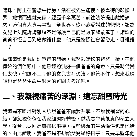
諾珠．阿里在驚恐中行房，活在被先生痛揍、被虐待的悲慘世
界，她憤而逃離夫家，經歷千辛萬苦，前往法院提出離婚請
求，這個真人真事轟動了全世界。從小疼愛諾珠的爸爸，認為
女兒上法院訴請離婚不是保護自己而是讓家族蒙羞了。諾珠的
爸爸不懂自己到底做錯什麼，他只是按照社會習俗走，哪裡錯
了？
這部電影是我同理爸爸的開始，我爸跟諾珠的爸爸一樣，在他
傳統的價值觀中，他已經扮演好一個爸爸的角色。只是時代變
化太快，他跟不上；他的女兒太有想法，他管不住。想來我應
該也是爸爸生命中很大的難關與考題吧。
二、我凝視痛苦的深淵，遺忘甜蜜時光
我總是不斷地對別人訴說爸爸不讓我升學、不讓我補習的心
結，卻忽視爸爸在我家經濟好轉後，供我念學費很貴的私立大
學，從台北返回高雄都搭飛機，這些優渥的生活條件也是他給
的。由此證明，我爸不是不想給女兒過好日子，只是早些年他