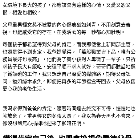
女環境下長大的孩子，都應該會有這樣的心情，又愛又怨又
恨，相愛也相殺。
父母重男輕女與不被愛的內心傷痕猶如刺青，不用刻意去審
視，也能感受它的存在，在我活著的每一秒都心知肚明。
每個孩子都希望得到父母的肯定，而我即使當上新聞部主管，
也還是得不到肯定。我爸媽覺得，「萬般職業皆下品，唯有公
務員最好也最高」，他們為了養小孩對人卑微了一輩子，只祈
求孩子長大有飯吃，安穩平順不求人就好。哥哥們都聽話地選
了鐵飯碗的工作，我只想走自己深愛的媒體路，期待父母認
同，猶如緣木求魚。即便把再多的年節禮盒寄回去，父母依舊
憂心我的老後生活。
我渴求得到爸爸的肯定，隨著時間過去終究不可得，慢慢地也
就放棄了。重男輕女的冬夜太長了，我以為春天再也不會來，
卻沒想到無心插柳地迎來了柳暗花明。