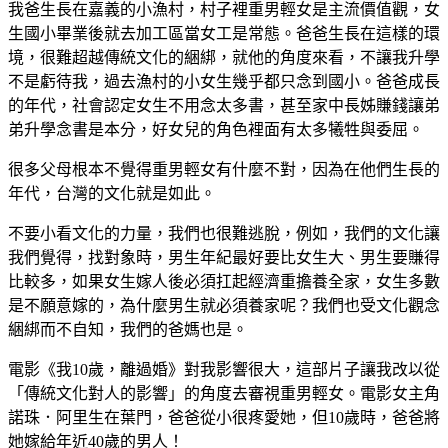
我爸生長在嘉義的小漁村，村子裡重男輕女是主流價值觀，女
生國小畢業後就去加工區當女工是常態。爸爸生長在這樣的環
境，很難超越傳統文化的綑綁，就他的角度來看，不讓我升學
不是虧待我，過去漁村的小女生幾乎都只念到國小。爸爸成長
的年代，社會認定女生不用念太多書，甚至家中長姊賺錢讓弟
弟升學念書是本分，好女兒的角色裡面有太多犧牲與委屈。
很多父母根本不覺得重男輕女有什麼不對，因為在他們生長的
年代，台灣的文化就是如此。
不要小看文化的力量，我們也很難逃脫，例如，我們的文化讓
我們覺得，找對象時，男生年紀最好要比女生大、男生要賺得
比較多，如果女生嫁人後必須扛起經濟重擔養全家，女生多數
是不願意嫁的，為什麼男生就必須養家呢？我們也受文化觀念
綑綁而不自知，我們的爸媽也是。
電影《我10歲，離過婚》對我影響很大，這部片子讓我改以從
「傳統文化對人的影響」的角度去審視重男輕女。電影女主角
諾珠．阿里生在葉門，爸爸從小很疼愛她，但10歲時，爸爸將
她嫁給年近40歲的男人！