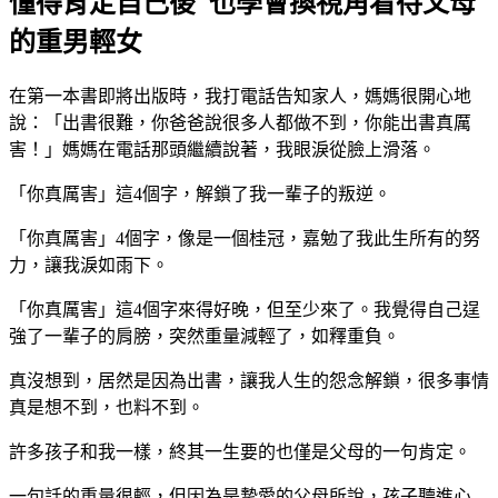
懂得肯定自己後 也學會換視角看待父母
的重男輕女
在第一本書即將出版時，我打電話告知家人，媽媽很開心地
說：「出書很難，你爸爸說很多人都做不到，你能出書真厲
害！」媽媽在電話那頭繼續說著，我眼淚從臉上滑落。
「你真厲害」這4個字，解鎖了我一輩子的叛逆。
「你真厲害」4個字，像是一個桂冠，嘉勉了我此生所有的努
力，讓我淚如雨下。
「你真厲害」這4個字來得好晚，但至少來了。我覺得自己逞
強了一輩子的肩膀，突然重量減輕了，如釋重負。
真沒想到，居然是因為出書，讓我人生的怨念解鎖，很多事情
真是想不到，也料不到。
許多孩子和我一樣，終其一生要的也僅是父母的一句肯定。
一句話的重量很輕，但因為是摯愛的父母所說，孩子聽進心