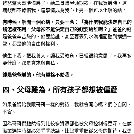
爸爸幫大哥準備房子，給二哥購屋頭期款，在我買房時，連一
塊錢都不肯借我，這事情成為我心上另一個難以化解的結。
有時候，解開一個心結，只要一念：「為什麼我能決定自己的
錢怎樣花用，父母卻不能決定自己的錢要給誰呢？」
爸爸的錢
是爸爸辛苦賺的，他要給誰，甚至要丟到水溝裡面聽到撲通一
聲，都是他的自由與權利。
他生下我，把我養大，讓我受教育，已經很夠意思了。我再多
要什麼，都是貪求與自私。
錢是爸爸賺的，他有資格不給我
。
四、父母難為，所有孩子都想被偏愛
如果爸媽給我跟哥哥一樣的對待，我就會開心嗎？捫心自問，
不會。
因為哥哥們雖然得到比較多資源卻也被父母控制得更深，在做
職業選擇時都必須乖乖聽話，比起乖乖聽從父母的期待，我更