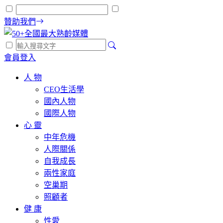
贊助我們
會員登入
人 物
CEO生活學
國內人物
國際人物
心 靈
中年危機
人際關係
自我成長
兩性家庭
空巢期
照顧者
健 康
性愛