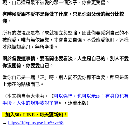
現，自己還是最不被愛的那一個孩子，你會更受傷。
有時候愛跟不愛不是你做了什麼，只是你跟父母的緣分比較
淺
。
所有的逆境都是為了成就獨立與堅強，因此你要感謝自己的不
被寵愛，唯有無依無靠，才會自立自強。不受寵愛很好，這樣
才能振翅高飛，無所牽掛。
關於偏愛這事情，要看開也要看淡，人生是自己的，別人不愛
你沒關係，你要愛自己。
當你自己是一塊「錦」時，別人愛不愛你都不重要，都只是錦
上添花的點綴而已。
（本文摘自黃大米著，《
可以強悍，也可以示弱：有身段也有
手段，人生的規矩我說了算
》，遠流出版）
加入50+ LINE，每天獲新知！
→
https://fiftyplus.pse.im/5zvc58