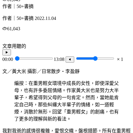
作者｜50+書摘
作者｜50+書摘
2022.11.04
61,043
文章用聽的
00:00
13:08
1
文／黃大米 攝影／日常散步・李盈靜
編按：在重男輕女環境中成長的女性，即使深愛父
母，也有許多委屈情緒。作家黃大米也是努力大半
輩子，希望得到父母的一句肯定。然而，當她能肯
定自己時，那些糾纏大半輩子的情緒，如一道輕
煙，消散於無形。回望「重男輕女」的創痛，也有
了更多的理解與新的看法。
我對我爸的感情很複雜，愛恨交織，盤根錯節。所有在重男輕