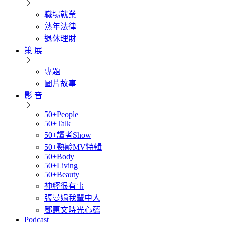
職場就業
熟年法律
退休理財
策 展
專題
圖片故事
影 音
50+People
50+Talk
50+讀者Show
50+熟齡MV特輯
50+Body
50+Living
50+Beauty
神經很有事
張曼娟我輩中人
鄧惠文時光心蘊
Podcast