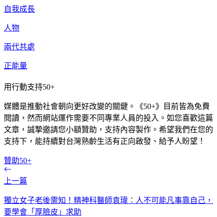
自我成長
人物
兩代共處
正能量
用行動支持50+
媒體是推動社會朝向更好改變的關鍵。《50+》目前皆為免費
閱讀，然而網站運作需要不同專業人員的投入。如您喜歡這篇
文章，誠摯邀請您小額贊助，支持內容製作。希望我們在您的
支持下，能持續對台灣熟齡生活有正向啟發、給予人盼望！
贊助50+
上一篇
獨立女子老後需知！精神科醫師袁瑋：人不可能凡事靠自己，
要學會「厚臉皮」求助