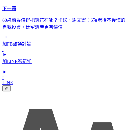
下一篇
60歲前最值得把錢花在哪？卡姊、謝文憲：5項老後不後悔的
自我投資，比留遺產更有價值
加FB熱議討論
加LINE獲新知
f
LINE