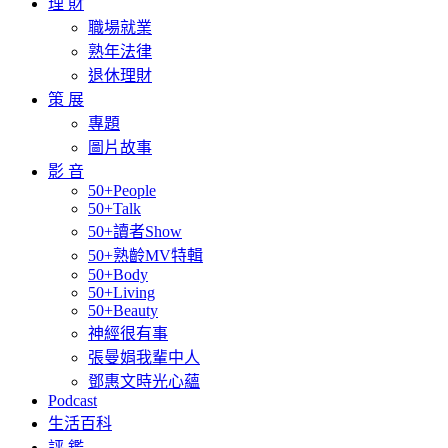
理 財
職場就業
熟年法律
退休理財
策 展
專題
圖片故事
影 音
50+People
50+Talk
50+讀者Show
50+熟齡MV特輯
50+Body
50+Living
50+Beauty
神經很有事
張曼娟我輩中人
鄧惠文時光心蘊
Podcast
生活百科
評 鑑