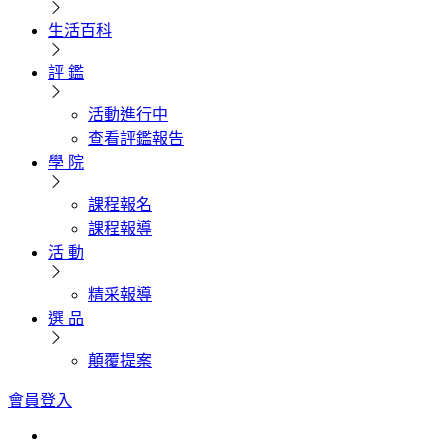
生活百科
評 鑑
活動進行中
查看評鑑報告
學 院
課程報名
課程報導
活 動
精采報導
選 品
顛覆提案
會員登入