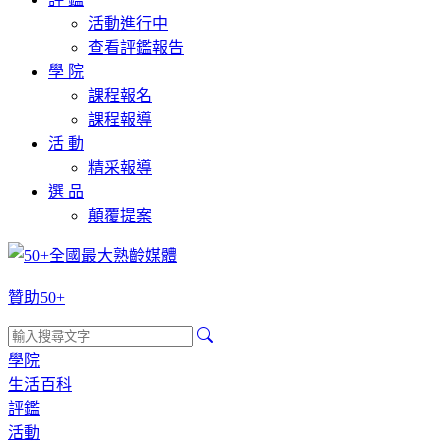
活動進行中
查看評鑑報告
學 院
課程報名
課程報導
活 動
精采報導
選 品
顛覆提案
贊助50+
學院
生活百科
評鑑
活動