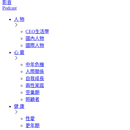
影音
Podcast
人 物
CEO生活學
國內人物
國際人物
心 靈
中年危機
人際關係
自我成長
兩性家庭
空巢期
照顧者
健 康
性愛
更年期