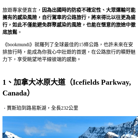
旅遊專家便直言，
因為出國時的防疫不確定性、大眾運輸可能
擁有的感染風險，自行駕車的公路旅行，將來得比以往更為盛
行，如此不僅能避免群聚感染的風險，也能在愜意的旅途中徹
底放鬆
。
《bookmundi》就羅列了全球最佳的15條公路，也許未來在安
排旅行時，能成為你我心中壯遊的首選，在公路旅行的曠野魅
力下，享受眺望地平線彼端的感動。
1、加拿大冰原大道（Icefields Parkway,
Canada）
賈斯珀到路易斯湖，全長232公里
・