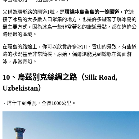
又稱為環形路的國道1號，是
環繞冰島全島的一條國道
，它連
接了冰島的大多數人口聚集的地方，也是許多遊客了解冰島的
最主要方式，因為冰島一些非常著名的旅遊景點，都在這條公
路經過的區域。
在環島的路途上，你可以欣賞許多冰川、雪山的景致，有些道
路的狀況甚至非常簡樸、原始，偶爾還能見到鯨豚在海面游
泳，非常奇幻。
10、烏茲別克絲綢之路（Silk Road,
Uzbekistan）
塔什干到希瓦，全長1000公里。
・