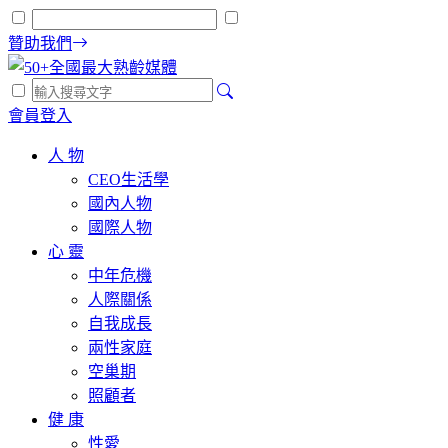
贊助我們
會員登入
人 物
CEO生活學
國內人物
國際人物
心 靈
中年危機
人際關係
自我成長
兩性家庭
空巢期
照顧者
健 康
性愛