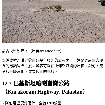
蒙古戈壁沙漠。（出自avagabondlife）
穿越戈壁沙漠是蒙古近幾年興起的旅程之一，這是穿越巨大沙
丘的另類冒險之旅，遊客可以在此仰望遼闊的星夜、銀河，感
受那千變萬化、歎為觀止的地形。
12、巴基斯坦喀喇崑崙公路
（Karakoram Highway, Pakistan）
阿伯塔巴德到喀什，全長1200公里
・