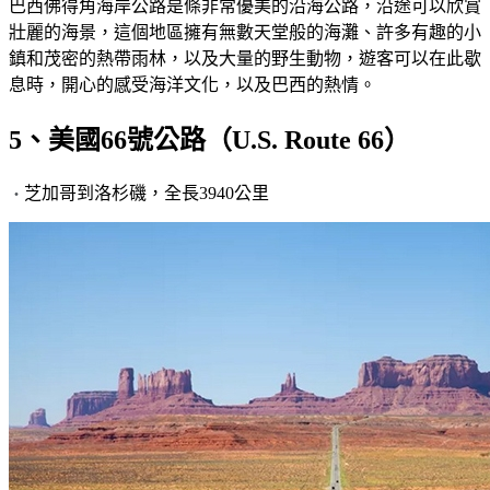
巴西佛得角海岸公路是條非常優美的沿海公路，沿途可以欣賞
壯麗的海景，這個地區擁有無數天堂般的海灘、許多有趣的小
鎮和茂密的熱帶雨林，以及大量的野生動物，遊客可以在此歇
息時，開心的感受海洋文化，以及巴西的熱情。
5、美國66號公路（U.S. Route 66）
芝加哥到洛杉磯，全長3940公里
・