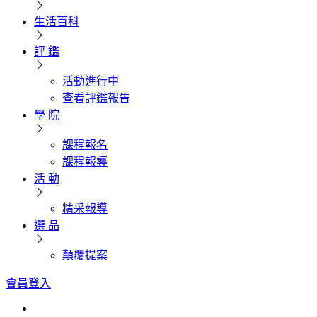
生活百科
評 鑑
活動進行中
查看評鑑報告
學 院
課程報名
課程報導
活 動
精采報導
選 品
顛覆提案
會員登入