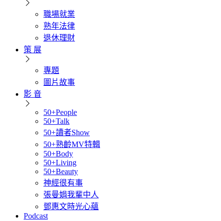
職場就業
熟年法律
退休理財
策 展
專題
圖片故事
影 音
50+People
50+Talk
50+讀者Show
50+熟齡MV特輯
50+Body
50+Living
50+Beauty
神經很有事
張曼娟我輩中人
鄧惠文時光心蘊
Podcast