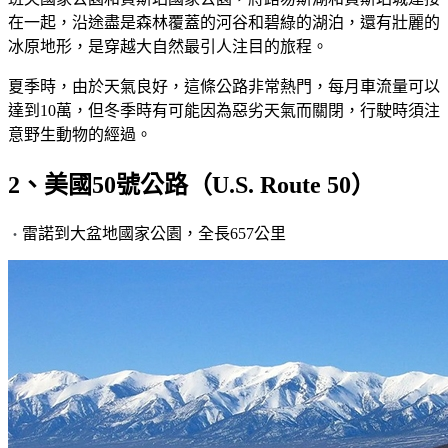
在一起，沿途盡是森林覆蓋的河谷和碧綠的湖泊，還有壯麗的
冰原地形，是穿越大自然最引人注目的旅程。
夏季時，由於天氣良好，這條公路非常熱門，每月車流量可以
達到10萬，但冬季時有可能因為惡劣天氣而關閉，行駛時須注
意野生動物的經過。
2、美國50號公路（U.S. Route 50）
雷諾到大盆地國家公園，全長657公里
・