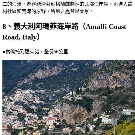
二的浪漫，遊客能沿著蘇格蘭戲劇性的北部海岸線，再進入農
村社區和荒涼的原野，所到之處皆是美景。
8、義大利阿瑪菲海岸路（Amalfi Coast
Road, Italy）
●索倫托到薩萊諾，全長56公里