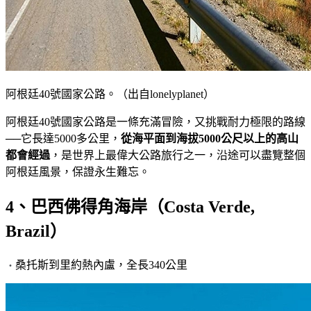
阿根廷40號國家公路。（出自lonelyplanet）
阿根廷40號國家公路是一條充滿冒險，又挑戰耐力極限的路線
──它長達5000多公里，
從海平面到海拔
5000
公尺以上的高山
都會經過
，是世界上最偉大公路旅行之一，沿途可以盡覽整個
阿根廷風景，保證永生難忘。
4、巴西佛得角海岸（Costa Verde,
Brazil）
桑托斯到里約熱內盧，全長340公里
・