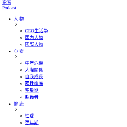
影音
Podcast
人 物
CEO生活學
國內人物
國際人物
心 靈
中年危機
人際關係
自我成長
兩性家庭
空巢期
照顧者
健 康
性愛
更年期