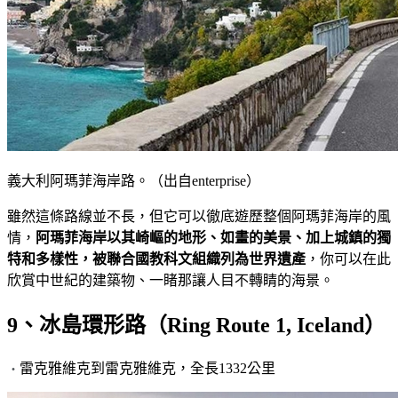
義大利阿瑪菲海岸路。（出自enterprise）
雖然這條路線並不長，但它可以徹底遊歷整個阿瑪菲海岸的風
情，
阿瑪菲海岸以其崎嶇的地形、如畫的美景、加上城鎮的獨
特和多樣性，被聯合國教科文組織列為世界遺產
，你可以在此
欣賞中世紀的建築物、一睹那讓人目不轉睛的海景。
9、冰島環形路（Ring Route 1, Iceland）
雷克雅維克到雷克雅維克，全長1332公里
・