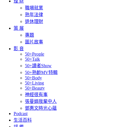
理 財
職場就業
熟年法律
退休理財
策 展
專題
圖片故事
影 音
50+People
50+Talk
50+讀者Show
50+熟齡MV特輯
50+Body
50+Living
50+Beauty
神經很有事
張曼娟我輩中人
鄧惠文時光心蘊
Podcast
生活百科
評 鑑