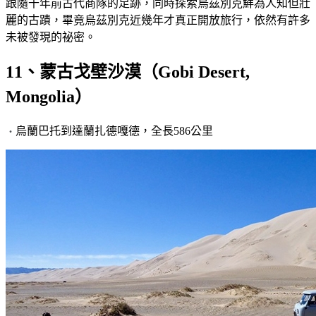
跟隨千年前古代商隊的足跡，同時探索烏茲別克鮮為人知但壯
麗的古蹟，畢竟烏茲別克近幾年才真正開放旅行，依然有許多
未被發現的祕密。
11、蒙古戈壁沙漠（Gobi Desert,
Mongolia）
烏蘭巴托到達蘭扎德嘎德，全長586公里
・