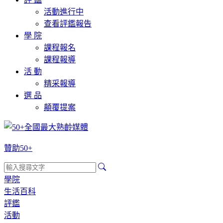
活動進行中
查看評鑑報告
學 院
課程報名
課程報導
活 動
精采報導
選 品
顛覆提案
贊助50+
學院
生活百科
評鑑
活動