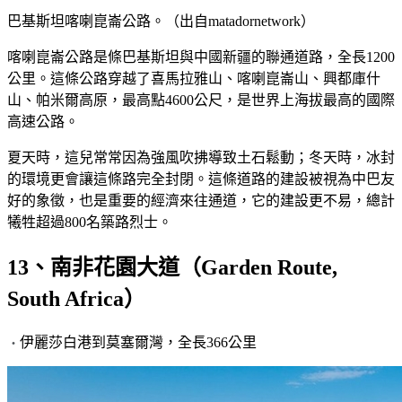
巴基斯坦喀喇崑崙公路。（出自matadornetwork）
喀喇崑崙公路是條巴基斯坦與中國新疆的聯通道路，全長1200
公里。這條公路穿越了喜馬拉雅山、喀喇崑崙山、興都庫什
山、帕米爾高原，最高點4600公尺，是世界上海拔最高的國際
高速公路。
夏天時，這兒常常因為強風吹拂導致土石鬆動；冬天時，冰封
的環境更會讓這條路完全封閉。這條道路的建設被視為中巴友
好的象徵，也是重要的經濟來往通道，它的建設更不易，總計
犧牲超過800名築路烈士。
13、南非花園大道（Garden Route,
South Africa）
伊麗莎白港到莫塞爾灣，全長366公里
・