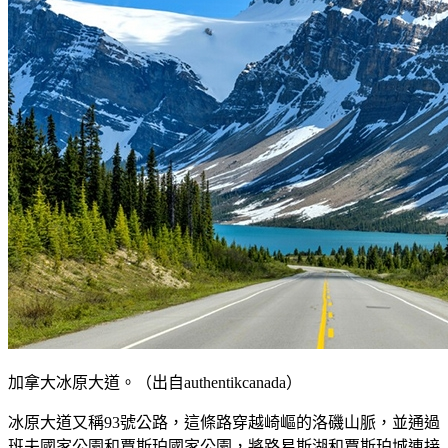
加拿大冰原大道。（出自authentikcanada）
冰原大道又稱93號公路，這條路穿越崎嶇的洛磯山脈，並通過
班夫國家公園和賈斯珀國家公園，將路易斯湖和賈斯珀城連接