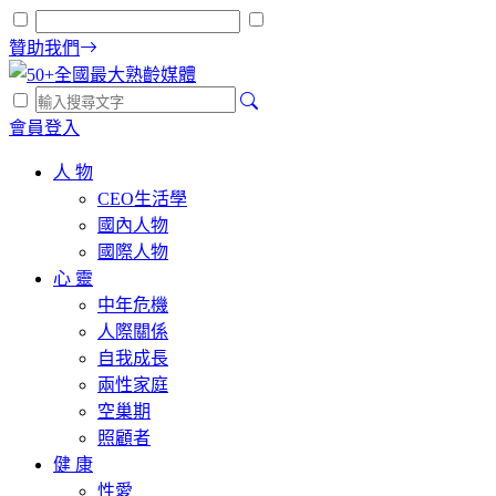
贊助我們
會員登入
人 物
CEO生活學
國內人物
國際人物
心 靈
中年危機
人際關係
自我成長
兩性家庭
空巢期
照顧者
健 康
性愛