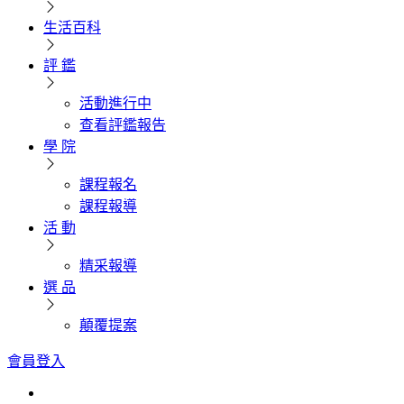
生活百科
評 鑑
活動進行中
查看評鑑報告
學 院
課程報名
課程報導
活 動
精采報導
選 品
顛覆提案
會員登入