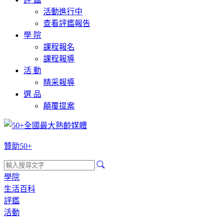
活動進行中
查看評鑑報告
學 院
課程報名
課程報導
活 動
精采報導
選 品
顛覆提案
贊助50+
學院
生活百科
評鑑
活動