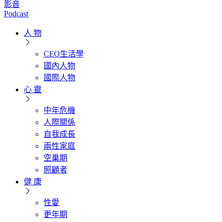
影音
Podcast
人 物
CEO生活學
國內人物
國際人物
心 靈
中年危機
人際關係
自我成長
兩性家庭
空巢期
照顧者
健 康
性愛
更年期