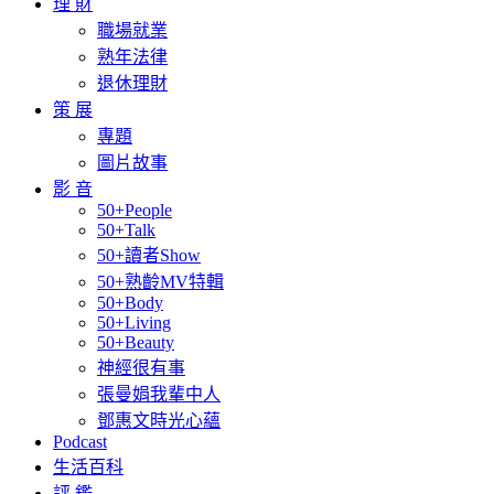
理 財
職場就業
熟年法律
退休理財
策 展
專題
圖片故事
影 音
50+People
50+Talk
50+讀者Show
50+熟齡MV特輯
50+Body
50+Living
50+Beauty
神經很有事
張曼娟我輩中人
鄧惠文時光心蘊
Podcast
生活百科
評 鑑