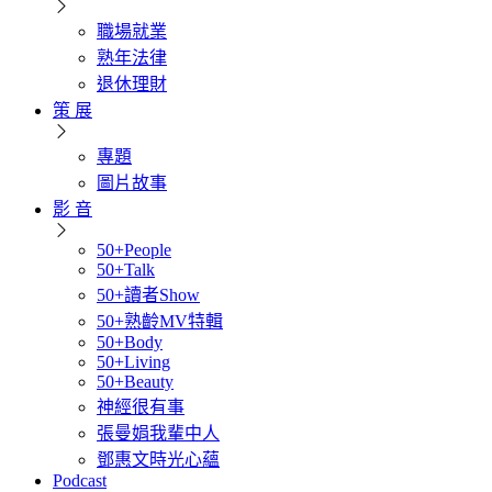
職場就業
熟年法律
退休理財
策 展
專題
圖片故事
影 音
50+People
50+Talk
50+讀者Show
50+熟齡MV特輯
50+Body
50+Living
50+Beauty
神經很有事
張曼娟我輩中人
鄧惠文時光心蘊
Podcast