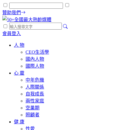
贊助我們
會員登入
人 物
CEO生活學
國內人物
國際人物
心 靈
中年危機
人際關係
自我成長
兩性家庭
空巢期
照顧者
健 康
性愛