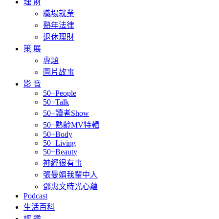
理 財
職場就業
熟年法律
退休理財
策 展
專題
圖片故事
影 音
50+People
50+Talk
50+讀者Show
50+熟齡MV特輯
50+Body
50+Living
50+Beauty
神經很有事
張曼娟我輩中人
鄧惠文時光心蘊
Podcast
生活百科
評 鑑