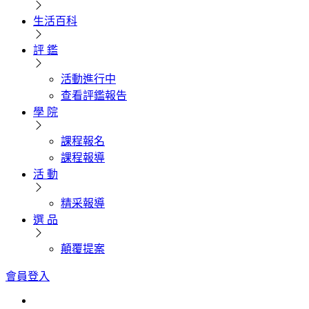
生活百科
評 鑑
活動進行中
查看評鑑報告
學 院
課程報名
課程報導
活 動
精采報導
選 品
顛覆提案
會員登入