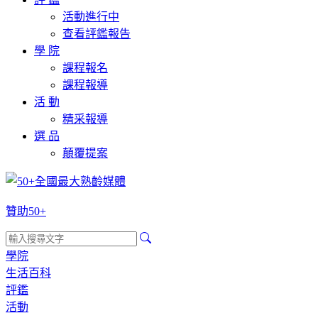
活動進行中
查看評鑑報告
學 院
課程報名
課程報導
活 動
精采報導
選 品
顛覆提案
贊助50+
學院
生活百科
評鑑
活動