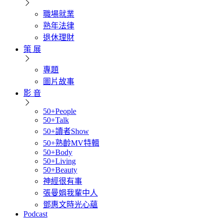
職場就業
熟年法律
退休理財
策 展
專題
圖片故事
影 音
50+People
50+Talk
50+讀者Show
50+熟齡MV特輯
50+Body
50+Living
50+Beauty
神經很有事
張曼娟我輩中人
鄧惠文時光心蘊
Podcast