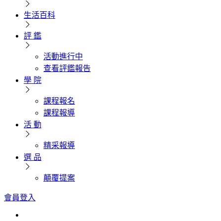
生活百科
評 鑑
活動進行中
查看評鑑報告
學 院
課程報名
課程報導
活 動
精采報導
選 品
顛覆提案
會員登入