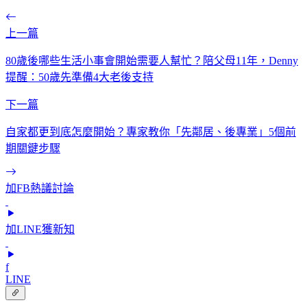
上一篇
80歲後哪些生活小事會開始需要人幫忙？陪父母11年，Denny
提醒：50歲先準備4大老後支持
下一篇
自家都更到底怎麼開始？專家教你「先鄰居、後專業」5個前
期關鍵步驟
加FB熱議討論
加LINE獲新知
f
LINE