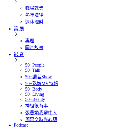
職場就業
熟年法律
退休理財
策 展
專題
圖片故事
影 音
50+People
50+Talk
50+讀者Show
50+熟齡MV特輯
50+Body
50+Living
50+Beauty
神經很有事
張曼娟我輩中人
鄧惠文時光心蘊
Podcast