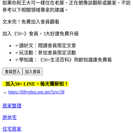
如果你和王大可一樣住在老屋，正在猶豫該翻新或搬家，不妨
參考以下相關領域專家的建議。
文未完！免費加入會員觀看
加入《50+》會員，3大好康免費升級
讀好文：閱讀會員限定文章
玩活動：參加會員限定活動
學知識：《50+生活百科》熟齡知識庫免費看
會員登入
加入會員
加入50+ LINE，每天獲新知！
→
https://fiftyplus.pse.im/5zvc58
居家整理
退休宅
住宅居家