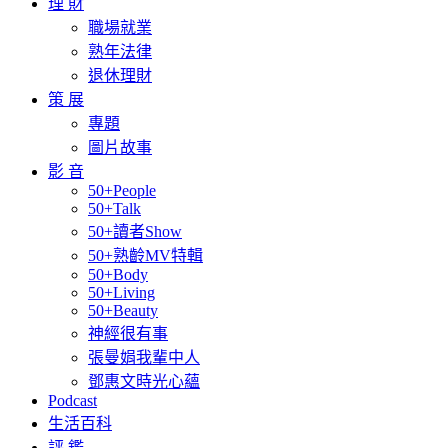
理 財
職場就業
熟年法律
退休理財
策 展
專題
圖片故事
影 音
50+People
50+Talk
50+讀者Show
50+熟齡MV特輯
50+Body
50+Living
50+Beauty
神經很有事
張曼娟我輩中人
鄧惠文時光心蘊
Podcast
生活百科
評 鑑