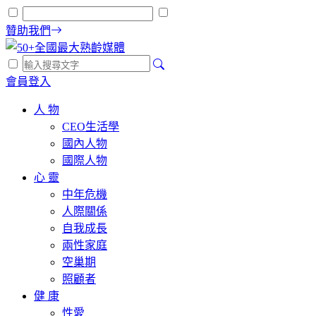
贊助我們
會員登入
人 物
CEO生活學
國內人物
國際人物
心 靈
中年危機
人際關係
自我成長
兩性家庭
空巢期
照顧者
健 康
性愛