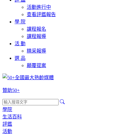
活動進行中
查看評鑑報告
學 院
課程報名
課程報導
活 動
精采報導
選 品
顛覆提案
贊助50+
學院
生活百科
評鑑
活動