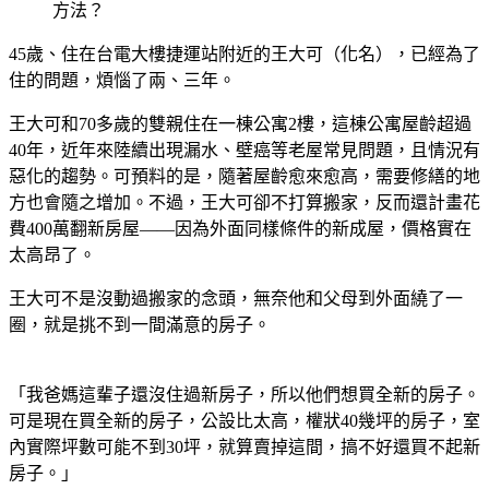
方法？
45歲、住在台電大樓捷運站附近的王大可（化名），已經為了
住的問題，煩惱了兩、三年。
王大可和70多歲的雙親住在一棟公寓2樓，這棟公寓屋齡超過
40年，近年來陸續出現漏水、壁癌等老屋常見問題，且情況有
惡化的趨勢。可預料的是，隨著屋齡愈來愈高，需要修繕的地
方也會隨之增加。不過，王大可卻不打算搬家，反而還計畫花
費400萬翻新房屋——因為外面同樣條件的新成屋，價格實在
太高昂了。
王大可不是沒動過搬家的念頭，無奈他和父母到外面繞了一
圈，就是挑不到一間滿意的房子。
「我爸媽這輩子還沒住過新房子，所以他們想買全新的房子。
可是現在買全新的房子，公設比太高，權狀40幾坪的房子，室
內實際坪數可能不到30坪，就算賣掉這間，搞不好還買不起新
房子。」