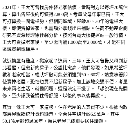
2021年，王大可曾找房仲替老家估價，當時對方以每坪70萬估
算，算出售屋後約可獲得2,800萬。考量父母年事已高，王大
可打算換一間電梯房，但相同區域，屋齡20、30年的電梯大
樓，即使賣掉舊家，也需額外拿錢出來補貼。住商不動產企劃
研究室資深經理徐佳馨分析，按照台電大樓捷運站一般行情，
王大可賣掉老家後，至少需再補1,000萬至2,000萬，才能在同
區域買到電梯房。
就近換屋有難度，搬家呢？這兩、三年，王大可曾帶父母到新
北看屋，但愈新的房子，公設比愈高，他們發現，如果希望坪
數和老家相當，權狀坪數可能必須達到50、60坪，這意味著即
使賣掉老屋，恐怕也買不起新房子。加上該地交通不便，考量
未來兩老生活、就醫問題，還是決定不搬了。「想說現在先翻
修，至少讓我爸媽住得舒服，以後的事以後再說。」
其實，像王大可一家這樣，住在老屋的人其實不少。根據內政
部房屋稅籍統計資料顯示，全台住宅總計896.5萬戶，其中
50.1％屋齡超過30年，顯見老屋已成重要居住議題。