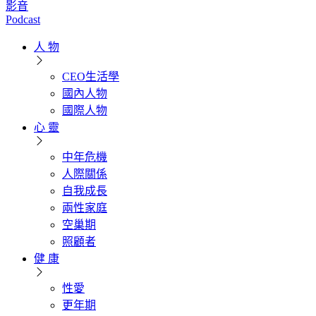
影音
Podcast
人 物
CEO生活學
國內人物
國際人物
心 靈
中年危機
人際關係
自我成長
兩性家庭
空巢期
照顧者
健 康
性愛
更年期