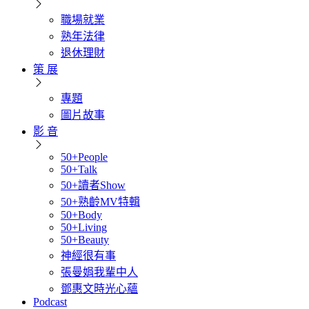
職場就業
熟年法律
退休理財
策 展
專題
圖片故事
影 音
50+People
50+Talk
50+讀者Show
50+熟齡MV特輯
50+Body
50+Living
50+Beauty
神經很有事
張曼娟我輩中人
鄧惠文時光心蘊
Podcast