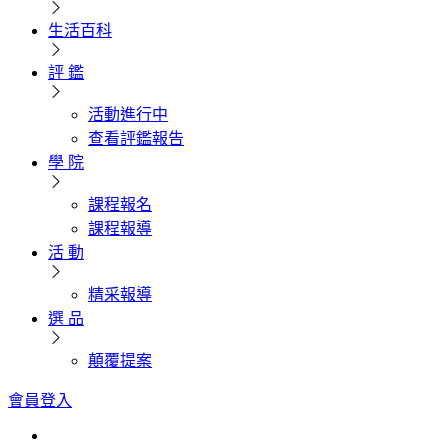
生活百科
評 鑑
活動進行中
查看評鑑報告
學 院
課程報名
課程報導
活 動
精采報導
選 品
顛覆提案
會員登入