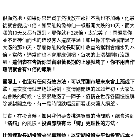
很顯然地，如果你只是買了然後放在那裡不動也不加碼，他最
後就會變成71倍。如果能夠像神仙一樣避開大跌的10天，而大
漲的10天又都有跟到，那你就有226倍，太完美了！問題是你
並不是神仙而也的確沒有人這麼準過！如果你非常倒楣錯過了
大漲的那10天，那麼你能夠從長時間中收益的獲利會縮水到23
倍。當然，通常你也不會那麼倒楣，每次的上漲都剛好沒跟
到，
這個表在告訴你其實跟著長期的上漲就夠了，你不用自作
聰明就會有
71
倍的報酬！
實際上，也沒有任何有效方法，可以預測市場未來會上漲或下
跌
，這次疫情就是絕妙範例。疫情剛開始的2020年初，大家認
為會跌的時候，它狠狠地漲了一陣子，疫情在世界各國慢慢解
除或封關之後，有一段時間跌幅反而看起來讓人絕望。
其實，在投資時，如果我們要去挑選買賣的時間點，總會遇到
「猜錯」的風險。
投資應該有比「猜」更理性的方法
。
比如採取長期投資來坐享利益，以定期投資來平均投資成本。