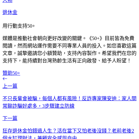
人物
退休金
用行動支持50+
媒體是推動社會朝向更好改變的關鍵。《50+》目前皆為免費
閱讀，然而網站運作需要不同專業人員的投入。如您喜歡這篇
文章，誠摯邀請您小額贊助，支持內容製作。希望我們在您的
支持下，能持續對台灣熟齡生活有正向啟發、給予人盼望！
贊助50+
上一篇
不只長輩會被騙，每個人都有風險！反詐專家陳安迪：家人間
常聊詐騙好處多，3步驟建立防線
下一篇
狂存退休金怕錯過人生？活在當下又怕老後沒錢？老前老後2
個水缸理財法，兼顧安全感與自由