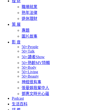
理 財
職場就業
熟年法律
退休理財
策 展
專題
圖片故事
影 音
50+People
50+Talk
50+讀者Show
50+熟齡MV特輯
50+Body
50+Living
50+Beauty
神經很有事
張曼娟我輩中人
鄧惠文時光心蘊
Podcast
生活百科
評 鑑