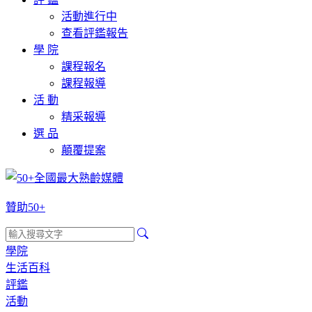
活動進行中
查看評鑑報告
學 院
課程報名
課程報導
活 動
精采報導
選 品
顛覆提案
贊助50+
學院
生活百科
評鑑
活動