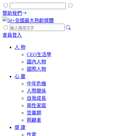
贊助我們
會員登入
人 物
CEO生活學
國內人物
國際人物
心 靈
中年危機
人際關係
自我成長
兩性家庭
空巢期
照顧者
健 康
性愛