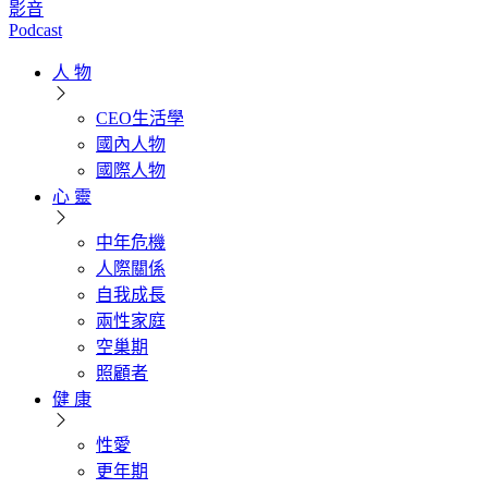
影音
Podcast
人 物
CEO生活學
國內人物
國際人物
心 靈
中年危機
人際關係
自我成長
兩性家庭
空巢期
照顧者
健 康
性愛
更年期