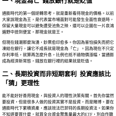
一、現金為亡 錢放銀行就是貶值
通膨時代的第一個逆轉思考，就是重新看待現金的價格。以前
大家說現金為王，是代表當市場面對可能發生全面性衰退時，
保留大量現金可以避免遭受池魚之殃，還可以企圖在一片哀鴻
遍野中撿到便宜，那現金就是王。
但現在錢潮那麼洶湧，鈔票愈印愈多。你因為害怕損失而把它
凍結在銀行，讓它不成長就是現金為「亡」。因為現在不只定
存利率低，就算再怎麼升息，比例也抵不過物價漲幅，當通膨
成為經濟新常態，錢放在銀行裡的結果就是貶值。
二、長期投資而非短期套利 投資應該比
「猜」更理性
能不能好好善用現金，與投資人的理性決策有關。首先你當然
要投資，但是很多人做的投資其實不是投資，而是賭博。要在
通膨時代下累積資產，應該效法巴菲特的長期投資法。如果你
不知道要買什麼，就買全台資金聚集量最大的ETF，別自作聰