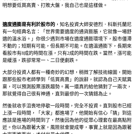
明想要低買高賣、打敗大盤，我自己也是這樣做。
適度通膨是有利於股市的
，知名投資大師安德烈．科斯托蘭尼
有一句經典名言：「世界需要適度的通貨膨脹，它就像一場舒
適的溫水浴。」你很少遇到市場在適度通膨環境下，股市僵滯
不動的；短期有可能，但長期不可能。在適溫通膨下，長期來
看股市有8成的時間在漲，只有2成的時間在跌。當然，漲可能
是緩漲，跌卻常常一、二日便劇跌。
大部分投資人都有一種奇妙的幻想，稍微了解技術線圖，開始
跟那些股市老師學到「低買高賣」的說辭，就認為自己天賦異
稟，可以預測股票漲跌趨勢。萬一還真的給他猜對了一兩次，
那就覺得自己很有神通，直到最慘的一次猜錯為止。
然後就收手沮喪地停歇一段時間，完全不投資。直到股市已經
上漲一段時間，「大家」都進場了，他開始有信心「猜」到這
應該是進場的時間到了，然後因為他的從眾心理套在最高點附
近。你以為跟著大家，風險就會變成零，事實上就是因為跟著