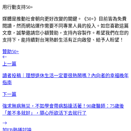
用行動支持50+
媒體是推動社會朝向更好改變的關鍵。《50+》目前皆為免費
閱讀，然而網站運作需要不同專業人員的投入。如您喜歡這篇
文章，誠摯邀請您小額贊助，支持內容製作。希望我們在您的
支持下，能持續對台灣熟齡生活有正向啟發、給予人盼望！
贊助50+
上一篇
讀者投稿｜理想退休生活一定要很熱鬧嗎？內向者的幸福晚年
指南
下一篇
強求無病無災，不如學會帶病豁達活著！90歲醫師：75歲後
「差不多就好」，隨心所欲活下去就行了
加FB熱議討論