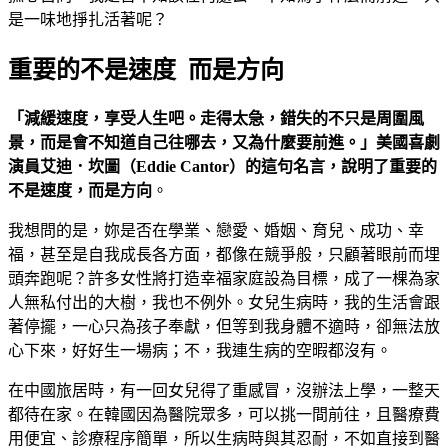
是一味地掙扎活著呢？
重要的不是速度 而是方向
「減緩速度，享受人生吧。走得太急，錯失的不只是周圍風
景，而是會不知道自己往哪去，又為什麼要前進。」美國喜劇
演員艾迪．坎圖（Eddie Cantor）的這句名言，說明了重要的
不是速度，而是方向
。
我想問的是，妳是否在學業、戀愛、婚姻、育兒、成功、幸
福，甚至是自我成長各方面，都像在競爭般，只顧著眼前而埋
頭奔跑呢？許多女性將打造幸福家庭設為目標，成了一棵為家
人無私付出的大樹，我也不例外。女兒生病時，我的生活會跟
著停擺，一心只為孩子奉獻，但等到我身體不適時，卻無法放
心下來，好好生一場病；不，我連生病的空暇都沒有。
在中國旅居時，有一回女兒得了重感冒，沒辦法上學，一整天
都待在家。在韓國因為醫院眾多，可以挑一間前往，且醫療費
用便宜、診療程序簡單，所以生病時與其忍耐，不如直接到醫