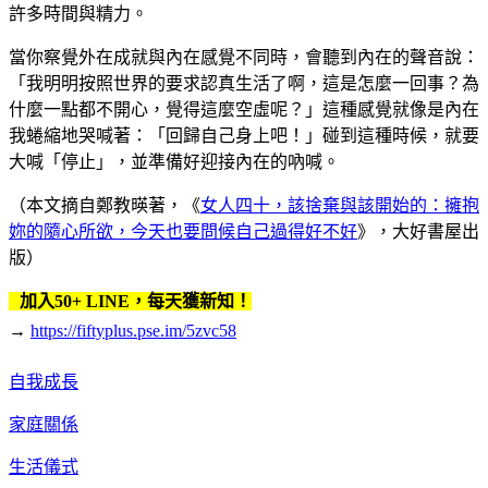
許多時間與精力。
當你察覺外在成就與內在感覺不同時，會聽到內在的聲音說：
「我明明按照世界的要求認真生活了啊，這是怎麼一回事？為
什麼一點都不開心，覺得這麼空虛呢？」這種感覺就像是內在
我蜷縮地哭喊著：「回歸自己身上吧！」碰到這種時候，就要
大喊「停止」，並準備好迎接內在的吶喊。
（本文摘自鄭教暎著，《
女人四十，該捨棄與該開始的：擁抱
妳的隨心所欲，今天也要問候自己過得好不好
》，大好書屋出
版）
加入50+ LINE，每天獲新知！
→
https://fiftyplus.pse.im/5zvc58
自我成長
家庭關係
生活儀式