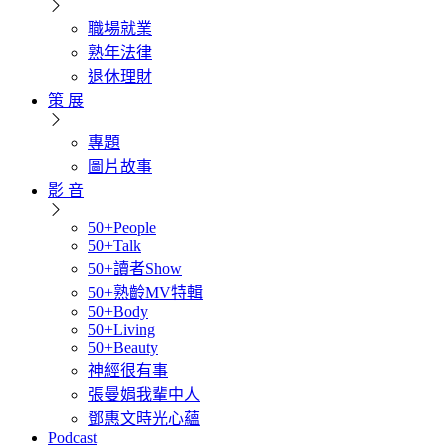
職場就業
熟年法律
退休理財
策 展
專題
圖片故事
影 音
50+People
50+Talk
50+讀者Show
50+熟齡MV特輯
50+Body
50+Living
50+Beauty
神經很有事
張曼娟我輩中人
鄧惠文時光心蘊
Podcast