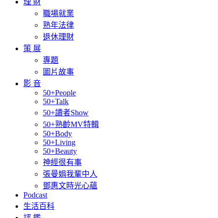
理 財
職場就業
熟年法律
退休理財
策 展
專題
圖片故事
影 音
50+People
50+Talk
50+讀者Show
50+熟齡MV特輯
50+Body
50+Living
50+Beauty
神經很有事
張曼娟我輩中人
鄧惠文時光心蘊
Podcast
生活百科
評 鑑