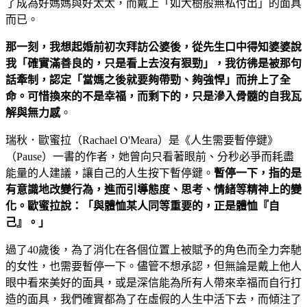
了成為好媽媽與好太太，而戴上「如大樹般無私付出」的面具
而已。
那一刻，我想起婚前初次拜訪公婆後，從先生口中得知婆婆說
我「確實滿善良的，只是看上去沒有狠勁」，我彷彿是被那句
話牽制，認定「當媽之後就要夠帶勁、夠強悍」而拚上了全
命。可惜換來的不是幸福，而剩下的，只是滲入骨髓的自我瓦
解與無力感
。
瑞秋．歐蜜拉（Rachael O'Meara）是《人生需要暫停鍵》
（Pause）一書的作者，她曾向只看著眼前、分秒必爭而耗盡
能量的人建議，讓自己的人生按下暫停鍵。
暫停一下，指的是
有意識地改變行為，進而引導態度、思考、情緒等精神上的變
化。歐蜜拉說：「與體恤某人同等重要的，正是體恤『自
己』。」
過了40歲後，為了消化在各個位置上被賦予的角色而全力奔馳
的女性，也需要暫停一下。儘管不想承認，但無論是戴上他人
眼中看來美好的面具，或是深信能為所有人帶來幸福而自行打
造的面具，我們確實都為了在虛假的人生中活下去，而傾注了