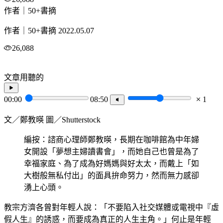
作者｜50+書摘
作者｜50+書摘
2022.05.07
26,088
文章用聽的
00:00
08:50
1
文／鄭教暎 圖／Shutterstock
編按：諮商心理師鄭教暎，長期在咖啡館為中年婦
女開設「夢想主婦讀書會」，而她自己也曾是為了
幸福家庭、為了成為好媽媽與好太太，而戴上「如
大樹般無私付出」的面具拚命努力，然而無力感卻
湧上心頭。
教宗方濟各曾對年輕人說：「不要陷入社交媒體或電視中『虛
假人生』的誘惑，而要成為真正的人生主角。」何止是年輕