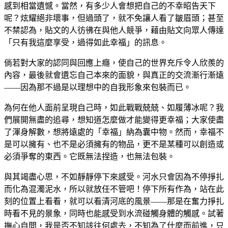
感到相當遺憾。當然，有多少人會想把自己的不幸昭告天下
呢？炫耀絕非壞事，但過頭了，就不免讓人看了皺眉頭；甚至
不禁認為，貼文的人彷彿在與他人競爭，藉由貼文向眾人傳達
「只有我這麼享受，過得如此幸福」的訊息。
倘若對大家的認同與回應上癮，使自己的世界充斥令人欣羨的
內容，最後就會遺忘自己本來的面貌，與真正的交流漸行漸遠
——因為那不過是以理想中的自我形象來包裝而已。
為何在他人面前呈現自己時，如此戰戰兢兢、如履薄冰呢？我
們展開無盡的追尋，想知道怎麼做才能變得更幸福；大家使盡
了渾身解數，想將遠處的「幸福」納為囊中物。然而，幸福不
是可以擁有、也不是必須擁有的物品，更不是某種可以創造或
必須爭奪的東西。它既無法捏造，也無法包裝。
與其竭盡心思，不如靜靜停下來感受。河水只會因為不停掙扎
而化為混濁泥水，所以就放任不管吧！停下所有作為，站在此
刻的位置上看看，就可以看清河底的風景——那是在奮力掙扎
時看不見的景象，同時也能感受到水流碰觸身體的觸感。試著
撫心自問，我是否不知該往何處去，不知為了什麼而前進，只