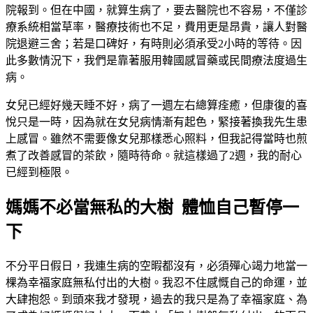
院報到。但在中國，就算生病了，要去醫院也不容易，不僅診
療系統相當草率，醫療技術也不足，費用更是昂貴，讓人對醫
院退避三舍；若是口碑好，有時則必須承受2小時的等待。因
此多數情況下，我們是靠著服用韓國感冒藥或民間療法度過生
病。
女兒已經好幾天睡不好，病了一週左右總算痊癒，但康復的喜
悅只是一時，因為就在女兒病情漸有起色，緊接著換我先生患
上感冒。雖然不需要像女兒那樣悉心照料，但我記得當時也煎
煮了改善感冒的茶飲，隨時待命。就這樣過了2週，我的耐心
已經到極限。
媽媽不必當無私的大樹 體恤自己暫停一
下
不分平日假日，我連生病的空暇都沒有，必須殫心竭力地當一
棵為幸福家庭無私付出的大樹。我忍不住感慨自己的命運，並
大肆抱怨。到頭來我才發現，過去的我只是為了幸福家庭、為