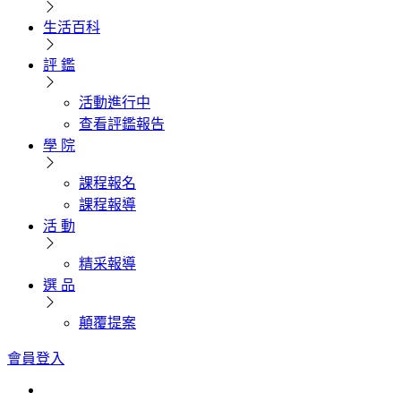
生活百科
評 鑑
活動進行中
查看評鑑報告
學 院
課程報名
課程報導
活 動
精采報導
選 品
顛覆提案
會員登入