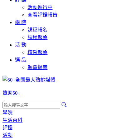
活動進行中
查看評鑑報告
學 院
課程報名
課程報導
活 動
精采報導
選 品
顛覆提案
贊助50+
學院
生活百科
評鑑
活動