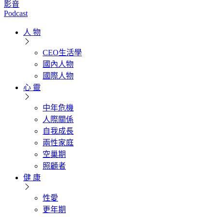
影音
Podcast
人 物
CEO生活學
國內人物
國際人物
心 靈
中年危機
人際關係
自我成長
兩性家庭
空巢期
照顧者
健 康
性愛
更年期