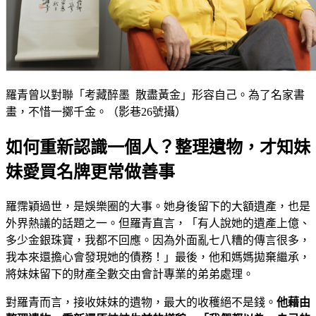
羅青曾以對聯「考藏醉墨 散盡黃金」形容自己。為了名家書
畫，不惜一擲千金。（影巷26號攝）
如何重新認識一個人？整理遺物，才知妹
妹愛買名牌更常做善事
羅霈穎過世，是娛樂圈的大事。她身後留下的大額遺產，也是
外界熱議的話題之一。但羅青直言，「有人說她的遺產上億、
多少金銀珠寶，我都不回應。因為外面亂七八糟的傳言很多，
我本來還擔心會發現她的債務！」最後，他和媽媽拋棄繼承，
將妹妹留下的財產全數交由會計專業的弟弟處理。
對羅青而言，接收妹妹的遺物，最大的收穫絕不是錢。
他藉由