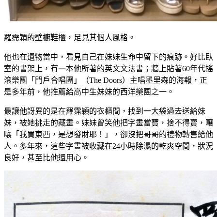
羅霈穎的壁櫥鞋櫃，足見其個人風格。
他也在遺物當中，看見自己在妹妹生命中留下的痕跡。好比臥
室的書架上，有一本他所著的英文文法書；牆上貼著60年代搖
滾樂團「門戶合唱團」（The Doors）主唱墨里森的海報，正
是多年前，他推薦給高中生妹妹的西洋樂團之一。
最讓他訝異的是在羅霈穎的衣櫃間，找到一大袋過去送給妹
妹，被她挑走的藏畫。妹妹曾笑他把字畫當寶，捨不得賣，嚷
嚷「我買東西，是想發財耶！」，卻沒把哥哥的禮物轉售給他
人。多年來，這些字畫被收藏在24小時除濕的乾爽空間，狀況
良好，甚至比他還用心。