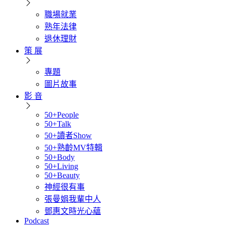
職場就業
熟年法律
退休理財
策 展
專題
圖片故事
影 音
50+People
50+Talk
50+讀者Show
50+熟齡MV特輯
50+Body
50+Living
50+Beauty
神經很有事
張曼娟我輩中人
鄧惠文時光心蘊
Podcast