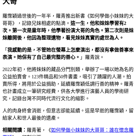
大哥
羅霈穎過世後的一年半，羅青推出新書《如何學做小妹妹的大
哥哥》，記錄兄妹相處的點滴。
這一生，他和妹妹學習有2
次。第一次是童年時，他學著扮演大哥的角色。第二次則是妹
妹離開後，他因為整理遺物，看見妹妹真實的處世為人。
「
我感動的是，不管她在螢幕上怎麼演出，都沒有拿做善事來
表演。她保有了自己最完整的善心。
」羅青說。
2022年初，他將妹妹的藏品分門別類，舉辦了一場以她為名的
公益拍賣會。123件精品和50件書畫，吸引了踴躍的人潮。拍
賣所得，將用於公益捐助，延續羅霈穎低調行善的精神。羅青
也計畫成立一筆研究經費，供各大學進行演藝人員的學術研
究，記錄台灣不同時代流行文化的縮影。
人的肉身終會消逝，但意志卻能延續。這是早逝的羅霈穎，留
給家人和世人最後的遺產。
相關閱讀：
羅青著，《
如何學做小妹妹的大哥哥：誰在懷念羅