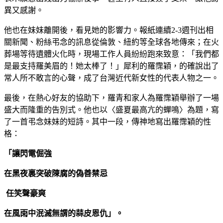
異又感謝。
他也在妹妹離開後，看見她的影響力。報紙連續2-3週刊出相
關新聞、粉絲弔念的訊息從倫敦、紐約等全球各地傳來；在火
葬場等待遺體火化時，現場工作人員紛紛跑來致意：「我們都
是最支持羅美眉的！她太棒了！」犀利的羅霈穎，的確說出了
常人所不敢言的心聲，成了台灣近代新女性的代表人物之一。
最後，在熱心好友的協助下，羅青和家人為羅霈穎舉辦了一場
盛大而隆重的告別式。他也以〈盛夏最高亢的蟬鳴〉為題，寫
了一首弔念妹妹的短詩。其中一段，傳神地寫出羅霈穎的性
格：
「讓閃電倔強
在黑夜裏突破陳腐的偽善禁忌
任笑聲豪爽
在風雨中泯滅無謂的蒜皮恩仇」。