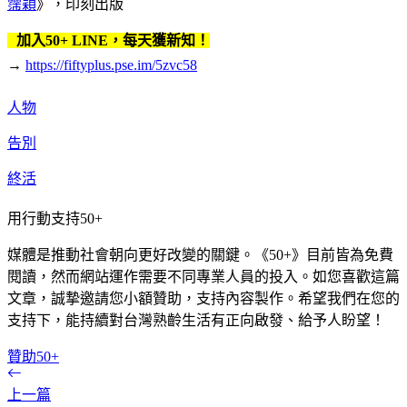
霈穎
》，印刻出版
加入50+ LINE，每天獲新知！
→
https://fiftyplus.pse.im/5zvc58
人物
告別
終活
用行動支持50+
媒體是推動社會朝向更好改變的關鍵。《50+》目前皆為免費
閱讀，然而網站運作需要不同專業人員的投入。如您喜歡這篇
文章，誠摯邀請您小額贊助，支持內容製作。希望我們在您的
支持下，能持續對台灣熟齡生活有正向啟發、給予人盼望！
贊助50+
上一篇