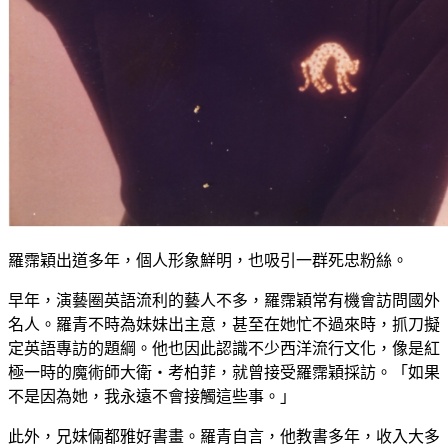
羅霈穎出道多年，個人形象鮮明，也吸引一群死忠粉絲。
早年，演藝圈英語流利的藝人不多，羅霈穎常有機會訪問國外
名人。羅青不時為妹妹出主意，甚至在她忙不過來時，抓刀擬
定英語專訪的題綱。他也因此認識不少西洋流行文化，像是紅
極一時的魔術師大衛・考柏菲，就曾接受羅霈穎採訪。「如果
不是因為她，我永遠不會接觸這些事。」
此外，兄妹倆都雅好書畫。羅青自言，他教書多年，收入大多