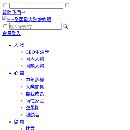
贊助我們
會員登入
人 物
CEO生活學
國內人物
國際人物
心 靈
中年危機
人際關係
自我成長
兩性家庭
空巢期
照顧者
健 康
性愛