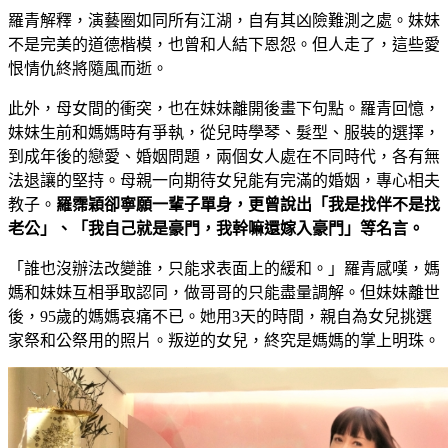
羅青解釋，演藝圈如同所有江湖，自有其凶險難測之處。妹妹
不是完美的道德楷模，也曾和人結下恩怨。但人走了，這些愛
恨情仇終將隨風而逝。
此外，母女間的衝突，也在妹妹離開後畫下句點。羅青回憶，
妹妹生前和媽媽時有爭執，從兒時學琴、髮型、服裝的選擇，
到成年後的戀愛、婚姻問題，兩個女人處在不同時代，各有無
法退讓的堅持。母親一向期待女兒能有完滿的婚姻，專心相夫
教子。
羅霈穎卻寧願一輩子單身，更曾說出「我是找伴不是找
老公」、「我自己就是豪門，我幹嘛還嫁入豪門」等名言。
「誰也沒辦法改變誰，只能求表面上的緩和。」羅青感嘆，媽
媽和妹妹互相爭取認同，做哥哥的只能盡量調解。但妹妹離世
後，95歲的媽媽哀痛不已。她用3天的時間，親自為女兒挑選
家祭和公祭用的照片。叛逆的女兒，終究是媽媽的掌上明珠。