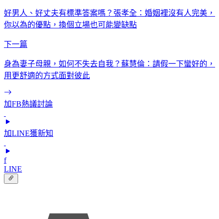
好男人、好丈夫有標準答案嗎？張孝全：婚姻裡沒有人完美，
你以為的優點，換個立場也可能變缺點
下一篇
身為妻子母親，如何不失去自我？蘇慧倫：請假一下蠻好的，
用更舒適的方式面對彼此
加FB熱議討論
加LINE獲新知
f
LINE