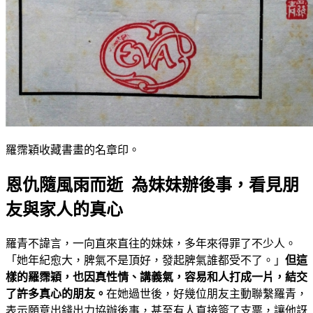
羅霈穎收藏書畫的名章印。
恩仇隨風雨而逝 為妹妹辦後事，看見朋
友與家人的真心
羅青不諱言，一向直來直往的妹妹，多年來得罪了不少人。
「她年紀愈大，脾氣不是頂好，發起脾氣誰都受不了。」
但這
樣的羅霈穎，也因真性情、講義氣，容易和人打成一片，結交
了許多真心的朋友。
在她過世後，好幾位朋友主動聯繫羅青，
表示願意出錢出力協辦後事，甚至有人直接簽了支票，讓他訝