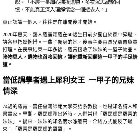
貌。「不經一番細心撫摸遺物，多次沉思敲擊回
憶，不能真正深入理解懷念一個逝去人。」
真正認識一個人，往往是在離開後才開始。
2020年夏天，藝人羅霈穎羅在60歲生日前夕獨自於家中猝逝，
讓各界愕然惋惜。一輩子獨身的她，後事主要由長兄羅青負責
打理。在喪事結束一年多後，羅青接收了妹妹的一屋子物品。
睹物思人，遺物也召喚回憶，讓他重新回顧這一甲子的手足情
誼。
當低調學者遇上犀利女王 一甲子的兄妹
情深
74歲的羅青，曾任臺灣師範大學英語系教授，也是知名詩人和
書畫家。早期，羅霈穎剛出道時，人們常稱「羅霈穎是羅青的
妹妹」。後來，妹妹的知名度水漲船高，介紹方式便反了過
來：「羅青是羅霈穎的哥哥」。