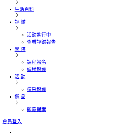
生活百科
評 鑑
活動進行中
查看評鑑報告
學 院
課程報名
課程報導
活 動
精采報導
選 品
顛覆提案
會員登入