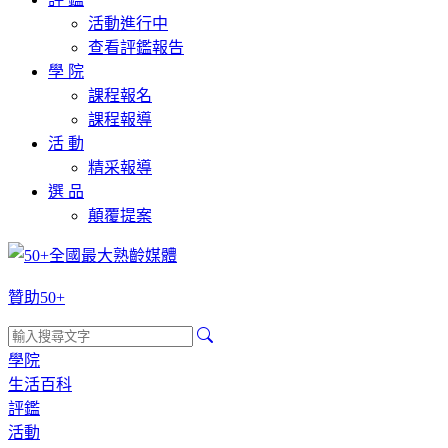
活動進行中
查看評鑑報告
學 院
課程報名
課程報導
活 動
精采報導
選 品
顛覆提案
贊助50+
學院
生活百科
評鑑
活動