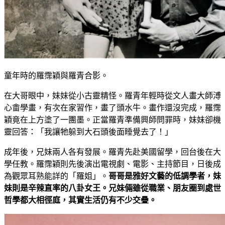
童年時的羅霈穎與羅青合影。
在大哥眼中，妹妹從小古靈精怪。羅青年輕時從文人畫大師溥
心畬學畫，有次在家習作，畫了頭水牛。畫作還沒完成，羅霈
穎竟在上方塗了一團墨。正當羅青準備興師問罪時，妹妹卻機
靈回答：「我讓牠躲到大石頭後面睡覺去了！」
成年後，兄妹兩人各有發展。羅青先赴美國留學，回台後在大
學任教。羅霈穎則先後演出電視劇、電影、主持節目，日後成
為觀眾耳熟能詳的「羅姐」。
哥哥是雅好文藝的低調學者，妹
妹則是辛辣直率的八卦女王。兄妹倆雖從職業、朋友圈到處世
哲學都大相徑庭，其實生活仍有不少交疊。