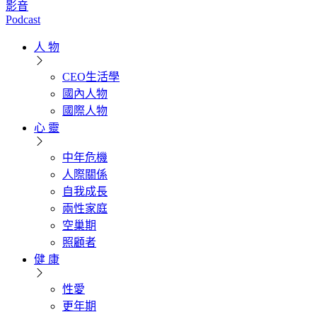
影音
Podcast
人 物
CEO生活學
國內人物
國際人物
心 靈
中年危機
人際關係
自我成長
兩性家庭
空巢期
照顧者
健 康
性愛
更年期