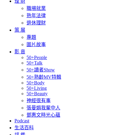
理 財
職場就業
熟年法律
退休理財
策 展
專題
圖片故事
影 音
50+People
50+Talk
50+讀者Show
50+熟齡MV特輯
50+Body
50+Living
50+Beauty
神經很有事
張曼娟我輩中人
鄧惠文時光心蘊
Podcast
生活百科
評 鑑