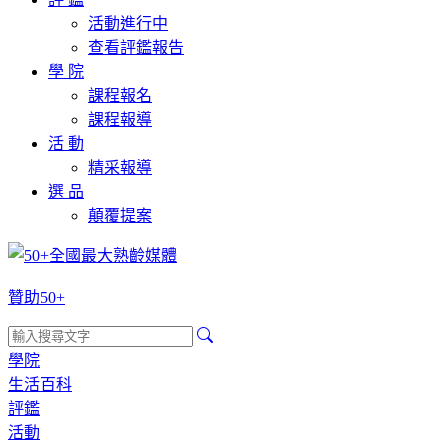
活動進行中
查看評鑑報告
學 院
課程報名
課程報導
活 動
精采報導
選 品
顛覆提案
贊助50+
學院
生活百科
評鑑
活動