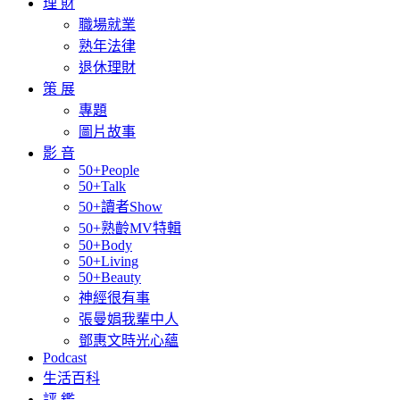
理 財
職場就業
熟年法律
退休理財
策 展
專題
圖片故事
影 音
50+People
50+Talk
50+讀者Show
50+熟齡MV特輯
50+Body
50+Living
50+Beauty
神經很有事
張曼娟我輩中人
鄧惠文時光心蘊
Podcast
生活百科
評 鑑