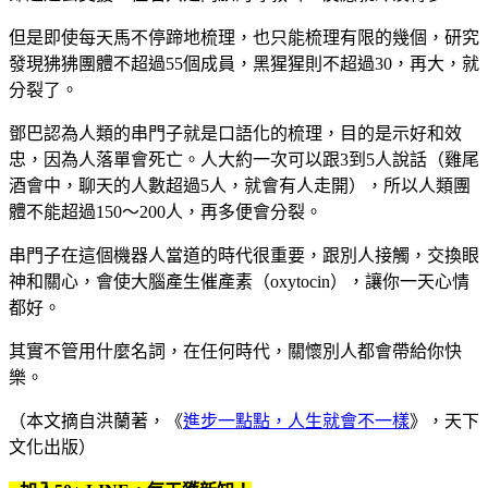
但是即使每天馬不停蹄地梳理，也只能梳理有限的幾個，研究
發現狒狒團體不超過55個成員，黑猩猩則不超過30，再大，就
分裂了。
鄧巴認為人類的串門子就是口語化的梳理，目的是示好和效
忠，因為人落單會死亡。人大約一次可以跟3到5人說話（雞尾
酒會中，聊天的人數超過5人，就會有人走開），所以人類團
體不能超過150～200人，再多便會分裂。
串門子在這個機器人當道的時代很重要，跟別人接觸，交換眼
神和關心，會使大腦產生催產素（oxytocin），讓你一天心情
都好。
其實不管用什麼名詞，在任何時代，關懷別人都會帶給你快
樂。
（本文摘自洪蘭著，《
進步一點點，人生就會不一樣
》，天下
文化出版）