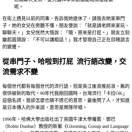
呢。
在街上遇見以前的同事，告訴我她退休了，請我去她家串門
子。她的女兒在旁聽不懂，朋友便說：「就是請老師來家玩、
聊聊天。」女兒恍然大悟說：「哦，原來是打屁。」朋友立刻
皺起眉頭說：「不可以講粗話！」我才發現自己正在目睹語言
的變遷。
從串門子、哈啦到打屁 流行語改變，交
流需求不變
每個世代都有每個世代的流行語，但是長江後浪推前浪，舊的
很快被新的取代。90年代我剛回國時，台灣流行「卡拉OK」
這個名詞，我卻怎麼也猜不透它的意思，最後問了人，才知道
是日本傳入的外來語，意思是樂隊伴唱。
1996年，哈佛大學出版社出了英國牛津大學羅賓．鄧巴
（Robin Dunbar）教授的新著《Glooming, Gossip and Language