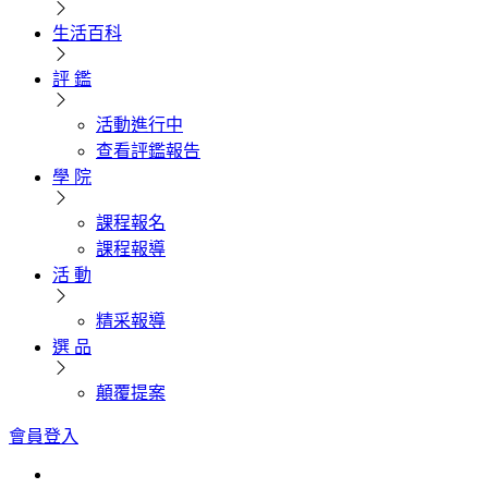
生活百科
評 鑑
活動進行中
查看評鑑報告
學 院
課程報名
課程報導
活 動
精采報導
選 品
顛覆提案
會員登入