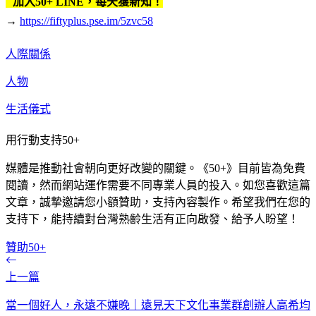
加入50+ LINE，每天獲新知！
→
https://fiftyplus.pse.im/5zvc58
人際關係
人物
生活儀式
用行動支持50+
媒體是推動社會朝向更好改變的關鍵。《50+》目前皆為免費
閱讀，然而網站運作需要不同專業人員的投入。如您喜歡這篇
文章，誠摯邀請您小額贊助，支持內容製作。希望我們在您的
支持下，能持續對台灣熟齡生活有正向啟發、給予人盼望！
贊助50+
上一篇
當一個好人，永遠不嫌晚｜遠見天下文化事業群創辦人高希均