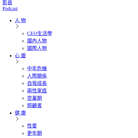
影音
Podcast
人 物
CEO生活學
國內人物
國際人物
心 靈
中年危機
人際關係
自我成長
兩性家庭
空巢期
照顧者
健 康
性愛
更年期