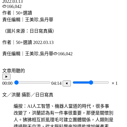
2022.03.13
166,042
作者｜50+選讀
責任編輯｜王美珍,吳丹華
（圖片來源：日日寫真攝）
作者｜50+選讀
2022.03.13
責任編輯｜王美珍,吳丹華
166,042
文章用聽的
00:00
04:14
1
文／洪蘭 攝影／日日寫真
編按：AI人工智慧、機器人當道的時代，很多事
改變了，洪蘭認為有一件事很重要，那便是關懷別
人。狒狒相互抓虱理毛可建立團體關係，人類則是
透過聊天交流，從大腦科學來說還能增加催產素