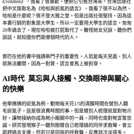
Evolution》，我看了很喜歡，便把它引進台灣來。台灣出版社
把中文版取名為《哈啦與抓虱的語言》，我看了很不以為然，
哈啦是什麼呢？很不登大雅之堂。但是出版社很堅持，因為這
本書行銷的對象是大學生，所以一定要用大學生的語言。匆匆
20年過去了，現在哈啦被打屁取代了。難怪她女兒說，聽你們
說話，就知道你們是哪個時代的人。
鄧巴在他的書中強調串門子的重要性，人若能每天見面，別人
就無法離間，因為一對質，謊言會馬上被拆穿。
AI時代 莫忘與人接觸、交換眼神與關心
的快樂
他舉狒狒的捉虱為例，動物每天花1/5的清醒時間在替別人翻
毛捉虱子，這是很浪費時間的事，但是替別人梳理就是對牠示
好，讓牠接納你成為牠小圈圈中的一員，同時也是對牠宣誓忠
誠。研究發現猴子一聽到剛替自己梳理過的同伴求救聲，會立
即趕過去支援，但若只是同族的呼救聲，反應就冷淡得多。