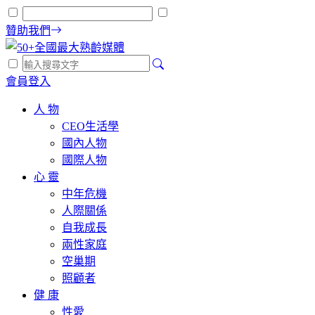
贊助我們
會員登入
人 物
CEO生活學
國內人物
國際人物
心 靈
中年危機
人際關係
自我成長
兩性家庭
空巢期
照顧者
健 康
性愛