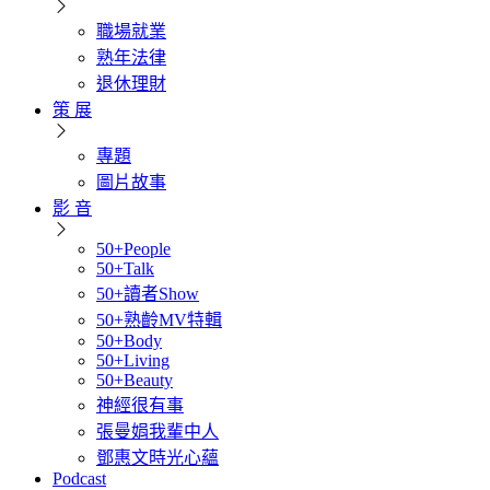
職場就業
熟年法律
退休理財
策 展
專題
圖片故事
影 音
50+People
50+Talk
50+讀者Show
50+熟齡MV特輯
50+Body
50+Living
50+Beauty
神經很有事
張曼娟我輩中人
鄧惠文時光心蘊
Podcast