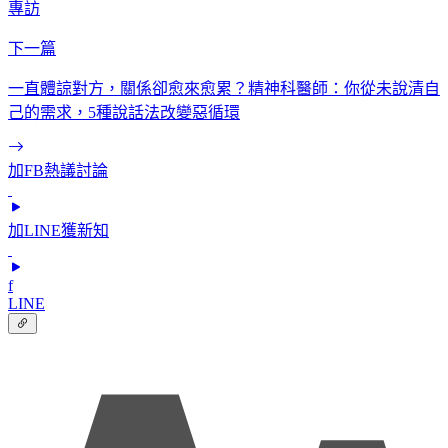
專訪
下一篇
一直體諒對方，關係卻愈來愈累？精神科醫師：你從未說清自
己的需求，5種說話法改變惡循環
加FB熱議討論
加LINE獲新知
f
LINE