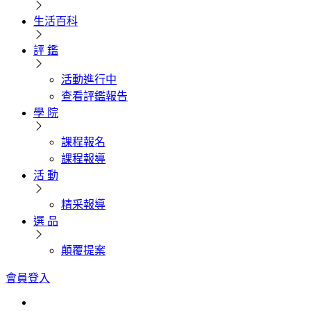
生活百科
評 鑑
活動進行中
查看評鑑報告
學 院
課程報名
課程報導
活 動
精采報導
選 品
顛覆提案
會員登入