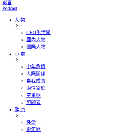
影音
Podcast
人 物
CEO生活學
國內人物
國際人物
心 靈
中年危機
人際關係
自我成長
兩性家庭
空巢期
照顧者
健 康
性愛
更年期