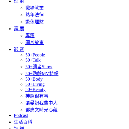
理 財
職場就業
熟年法律
退休理財
策 展
專題
圖片故事
影 音
50+People
50+Talk
50+讀者Show
50+熟齡MV特輯
50+Body
50+Living
50+Beauty
神經很有事
張曼娟我輩中人
鄧惠文時光心蘊
Podcast
生活百科
評 鑑