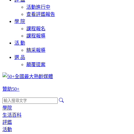
活動進行中
查看評鑑報告
學 院
課程報名
課程報導
活 動
精采報導
選 品
顛覆提案
贊助50+
學院
生活百科
評鑑
活動