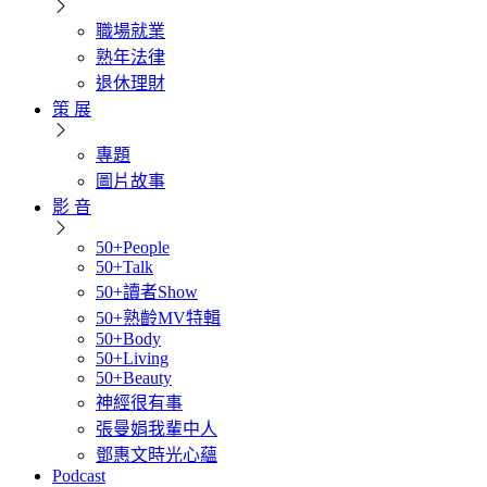
職場就業
熟年法律
退休理財
策 展
專題
圖片故事
影 音
50+People
50+Talk
50+讀者Show
50+熟齡MV特輯
50+Body
50+Living
50+Beauty
神經很有事
張曼娟我輩中人
鄧惠文時光心蘊
Podcast