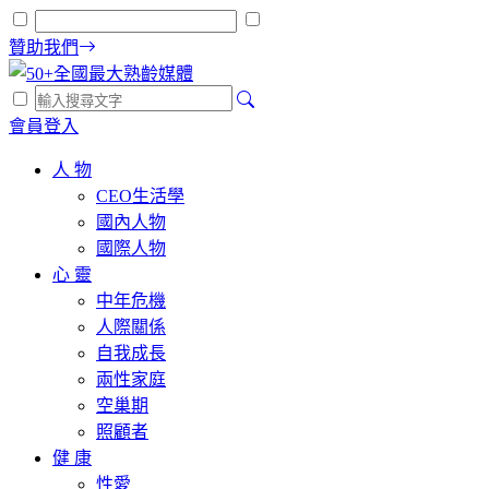
贊助我們
會員登入
人 物
CEO生活學
國內人物
國際人物
心 靈
中年危機
人際關係
自我成長
兩性家庭
空巢期
照顧者
健 康
性愛