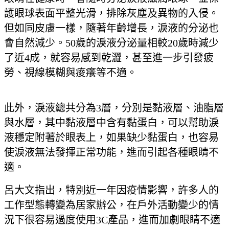
護眼球表面平整光滑，排除灰塵及異物的入侵。
但如同皮膚一樣，隨著年齡增長，淚液的分泌也
會自然減少。50歲的淚液分泌量相較20歲時減少
了近4成，就容易感到乾澀，甚至進一步引發疲
勞、視線模糊與痠癢等不適。
此外，淚液總共分為3層，分別是黏液層、油脂層
與水層，其中黏液層中含有黏蛋白，可以幫助淚
液穩定附著於眼表上，如果缺少黏蛋白，也容易
使淚液無法發揮正常功能，進而引起各種眼睛不
適。
呂大文指出，特別近一年因疫情影響，許多人的
工作型態轉變為居家辦公，在戶外活動變少的情
況下很容易過度使用3C產品，進而加劇眼睛不適