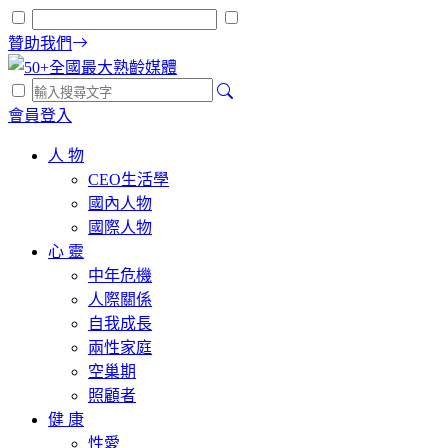
贊助我們
會員登入
人 物
CEO生活學
國內人物
國際人物
心 靈
中年危機
人際關係
自我成長
兩性家庭
空巢期
照顧者
健 康
性愛