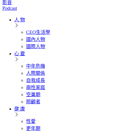
影音
Podcast
人 物
CEO生活學
國內人物
國際人物
心 靈
中年危機
人際關係
自我成長
兩性家庭
空巢期
照顧者
健 康
性愛
更年期