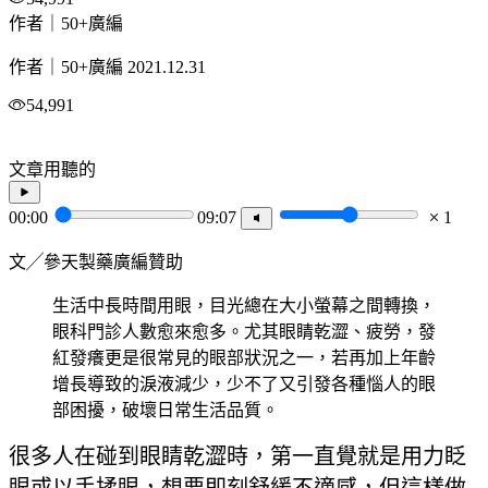
作者｜50+廣編
作者｜50+廣編
2021.12.31
54,991
文章用聽的
00:00
09:07
1
文╱參天製藥廣編贊助
生活中長時間用眼，目光總在大小螢幕之間轉換，
眼科門診人數愈來愈多。尤其眼睛乾澀、疲勞，發
紅發癢更是很常見的眼部狀況之一，若再加上年齡
增長導致的淚液減少，少不了又引發各種惱人的眼
部困擾，破壞日常生活品質。
很多人在碰到眼睛乾澀時，第一直覺就是用力眨