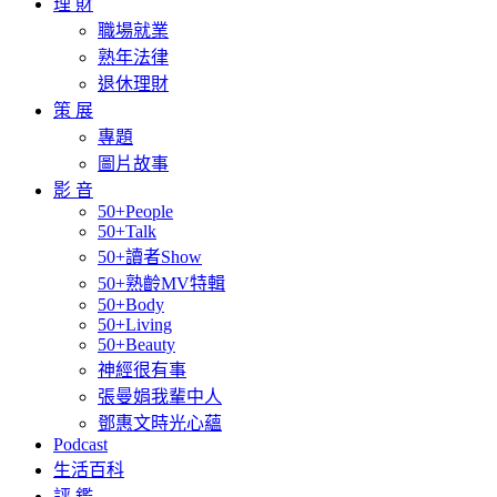
理 財
職場就業
熟年法律
退休理財
策 展
專題
圖片故事
影 音
50+People
50+Talk
50+讀者Show
50+熟齡MV特輯
50+Body
50+Living
50+Beauty
神經很有事
張曼娟我輩中人
鄧惠文時光心蘊
Podcast
生活百科
評 鑑