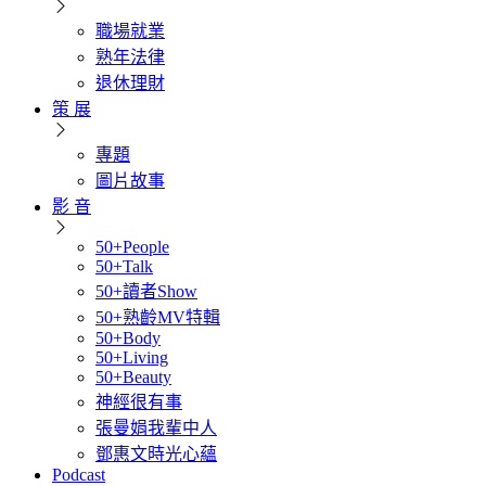
職場就業
熟年法律
退休理財
策 展
專題
圖片故事
影 音
50+People
50+Talk
50+讀者Show
50+熟齡MV特輯
50+Body
50+Living
50+Beauty
神經很有事
張曼娟我輩中人
鄧惠文時光心蘊
Podcast