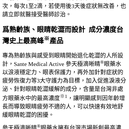
次，每次1至2滴，若使用後3天後症狀無改善，也
請立即就醫接受醫師診治。
爲熟齡族、眼睛乾澀而設計 成分濃度台
※
灣史上最高峰
產品
專為熟齡族與感受到眼睛開始退化乾澀的人所設
®
計，Sante Medical Active 參天極滴晰睛
眼藥水
以涙液穩定力、眼表保護力，再外加針對症狀的
疲勞恢復力等3大守護力為目標，加入促進淚液分
泌、針對眼睛乾澀緩解的成分，含量是台灣非處
※1
方眼藥水中的最高濃度
，讓明顯感到因年齡增
長而導致眼睛疲勞不適的人，可以快速有效地舒
緩眼睛乾澀的困擾。
®
參天極滴晰睛
眼藥水擁有台灣市場新創最高濃