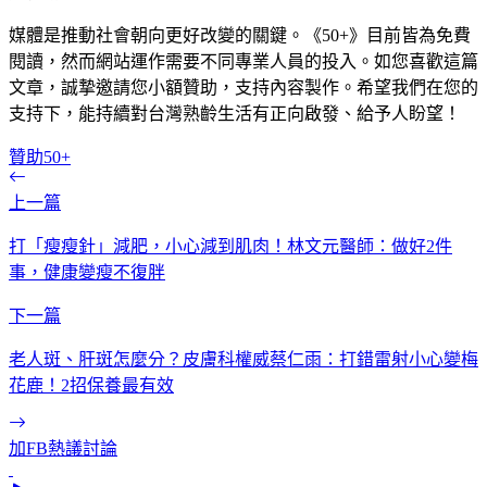
媒體是推動社會朝向更好改變的關鍵。《50+》目前皆為免費
閱讀，然而網站運作需要不同專業人員的投入。如您喜歡這篇
文章，誠摯邀請您小額贊助，支持內容製作。希望我們在您的
支持下，能持續對台灣熟齡生活有正向啟發、給予人盼望！
贊助50+
上一篇
打「瘦瘦針」減肥，小心減到肌肉！林文元醫師：做好2件
事，健康變瘦不復胖
下一篇
老人斑、肝斑怎麼分？皮膚科權威蔡仁雨：打錯雷射小心變梅
花鹿！2招保養最有效
加FB熱議討論