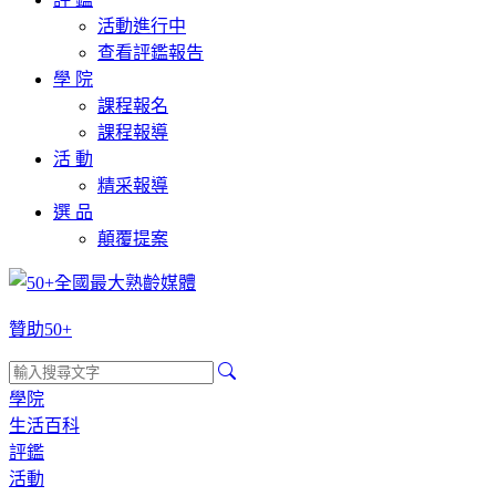
活動進行中
查看評鑑報告
學 院
課程報名
課程報導
活 動
精采報導
選 品
顛覆提案
贊助50+
學院
生活百科
評鑑
活動