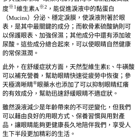
※1
※2
度
維生素A
，能促進淚液中的黏蛋白
（Mucins）分泌、穩定淚膜，使淚液附著於眼
表，是其中最關鍵的成分；而軟骨素硫酸鈉則可
以保護眼表、加強保濕；其他成分中還有添加玻
尿酸。這些成分總合起來，可以使眼睛自然健康
的常保濕潤。
此外，在舒緩症狀方面，天然型維生素E、牛磺酸
可以補充營養，幫助眼睛快速從疲勞中恢復；參
®
天極滴晰睛
眼藥水也添加了可以抑制眼睛紅癢
的有效成分，幫助迅速舒緩眼睛不適症狀。
雖然淚液減少是年齡帶來的不可逆變化，但我們
可以藉由良好的用眼方式、保養習慣與用對產
品，讓眼睛能夠更健康長久地陪伴我們，享受人
生下半段更加精彩的生活。