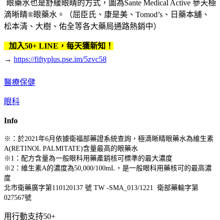
眼藥水也是舒緩眼睛的方式，圖為Sante Medical Active 參天極
滴晰睛®眼藥水。（屈臣氏、康是美、Tomod’s、日藥本舖、
松本清、大樹、佑全等各大藥局通路熱銷中）
加入50+ LINE，每天獲新知！
→
https://fiftyplus.pse.im/5zvc58
醫療保健
眼科
Info
※：於2021年6月依據衛福部藥證系統查詢，極滴晰睛眼藥水為維生素
A(RETINOL PALMITATE)含量最高的眼藥水
※1：配方含量為一般眼科用藥產銷核可標準的最大濃度
※2：維生素A的濃度為50,000/100mL，是一般眼科用藥核可的最高濃
度
北市衛藥廣字第110120137 號 TW -SMA_013/1221 衛部藥輸字第
027567號
用行動支持50+