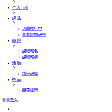
生活百科
評 鑑
活動進行中
查看評鑑報告
學 院
課程報名
課程報導
活 動
精采報導
選 品
顛覆提案
會員登入