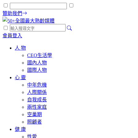
贊助我們
會員登入
人 物
CEO生活學
國內人物
國際人物
心 靈
中年危機
人際關係
自我成長
兩性家庭
空巢期
照顧者
健 康
性愛