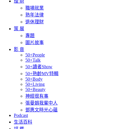
理 財
職場就業
熟年法律
退休理財
策 展
專題
圖片故事
影 音
50+People
50+Talk
50+讀者Show
50+熟齡MV特輯
50+Body
50+Living
50+Beauty
神經很有事
張曼娟我輩中人
鄧惠文時光心蘊
Podcast
生活百科
評 鑑