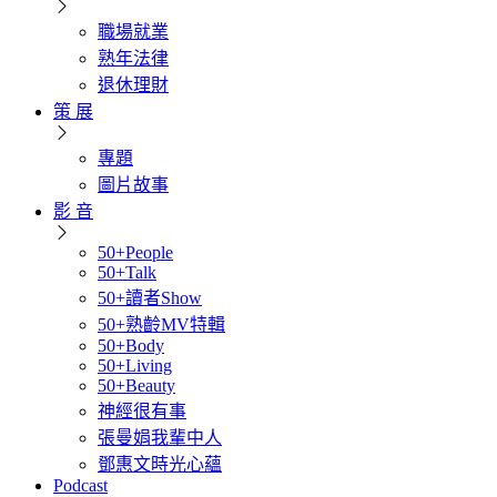
職場就業
熟年法律
退休理財
策 展
專題
圖片故事
影 音
50+People
50+Talk
50+讀者Show
50+熟齡MV特輯
50+Body
50+Living
50+Beauty
神經很有事
張曼娟我輩中人
鄧惠文時光心蘊
Podcast