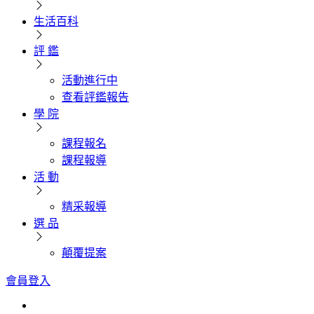
生活百科
評 鑑
活動進行中
查看評鑑報告
學 院
課程報名
課程報導
活 動
精采報導
選 品
顛覆提案
會員登入