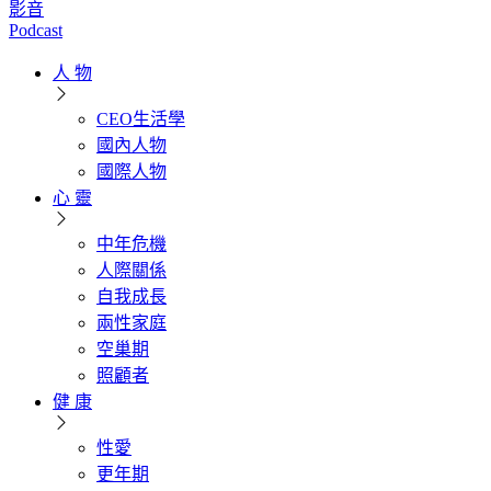
影音
Podcast
人 物
CEO生活學
國內人物
國際人物
心 靈
中年危機
人際關係
自我成長
兩性家庭
空巢期
照顧者
健 康
性愛
更年期