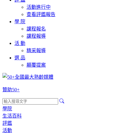
活動進行中
查看評鑑報告
學 院
課程報名
課程報導
活 動
精采報導
選 品
顛覆提案
贊助50+
學院
生活百科
評鑑
活動