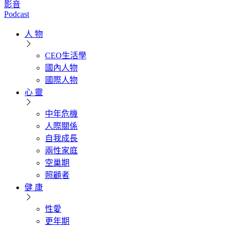
影音
Podcast
人 物
CEO生活學
國內人物
國際人物
心 靈
中年危機
人際關係
自我成長
兩性家庭
空巢期
照顧者
健 康
性愛
更年期