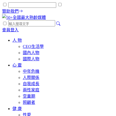
贊助我們
會員登入
人 物
CEO生活學
國內人物
國際人物
心 靈
中年危機
人際關係
自我成長
兩性家庭
空巢期
照顧者
健 康
性愛