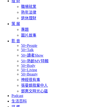
理 財
職場就業
熟年法律
退休理財
策 展
專題
圖片故事
影 音
50+People
50+Talk
50+讀者Show
50+熟齡MV特輯
50+Body
50+Living
50+Beauty
神經很有事
張曼娟我輩中人
鄧惠文時光心蘊
Podcast
生活百科
評 鑑