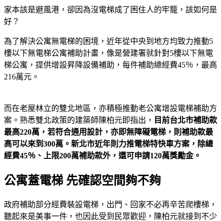
家本該是避風港，卻因為沒電梯成了困住人的牢籠，該如何是
好？
為了解決公寓無電梯的困境，近年從中央到地方均致力推動5
樓以下無電梯公寓補助計畫，像是營建署就針對5樓以下無電
梯公寓，提供增設昇降設備補助，每件補助總經費45％，最高
216萬元。
而在老屋林立的雙北地區，亦積極推動老公寓增設電梯補助方
案。熟悉雙北政策的建築師陳柏元即指出，
目前台北市補助款
最高220萬，若符合通用設計，亦即無障礙電梯，則補助款最
高可以來到300萬。新北市近年則力推電梯特快車方案，除總
經費45％、上限200萬補助款外，還可申請120萬獎勵金。
公寓蓋電梯 先確認空間夠不夠
政府補助部分經費裝設電梯，出門、回家不必再辛苦爬樓梯，
聽起來是美事一件，也因此受到民眾歡迎，陳柏元就接到不少