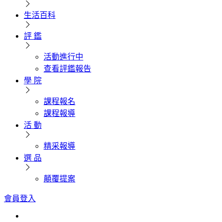
生活百科
評 鑑
活動進行中
查看評鑑報告
學 院
課程報名
課程報導
活 動
精采報導
選 品
顛覆提案
會員登入