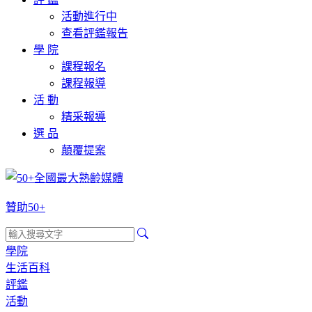
活動進行中
查看評鑑報告
學 院
課程報名
課程報導
活 動
精采報導
選 品
顛覆提案
贊助50+
學院
生活百科
評鑑
活動