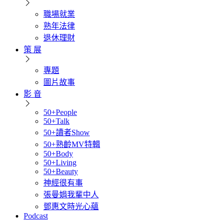
職場就業
熟年法律
退休理財
策 展
專題
圖片故事
影 音
50+People
50+Talk
50+讀者Show
50+熟齡MV特輯
50+Body
50+Living
50+Beauty
神經很有事
張曼娟我輩中人
鄧惠文時光心蘊
Podcast