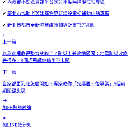
✔
內政部不動產資訊平台2021年度無障礙住宅專區
✔
臺北市協助老舊建築物更新增設電梯補助申請專區
✔​
新北市都市更新整建維護輔導計畫官方網站
上一篇
以為家裡收得整齊就夠了？防災士兼收納顧問：地震防災收納
差很多，9個巧思讓你逃生不卡關
下一篇
自家都更到底怎麼開始？專家教你「先鄰居、後專業」5個前
期關鍵步驟
加FB熱議討論
加LINE獲新知