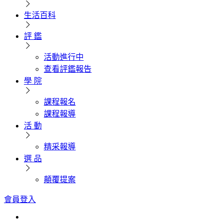
生活百科
評 鑑
活動進行中
查看評鑑報告
學 院
課程報名
課程報導
活 動
精采報導
選 品
顛覆提案
會員登入