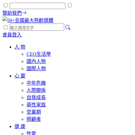
贊助我們
會員登入
人 物
CEO生活學
國內人物
國際人物
心 靈
中年危機
人際關係
自我成長
兩性家庭
空巢期
照顧者
健 康
性愛