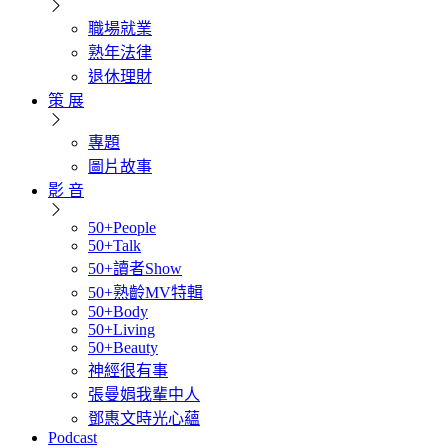
職場就業
熟年法律
退休理財
策 展
專題
圖片故事
影 音
50+People
50+Talk
50+讀者Show
50+熟齡MV特輯
50+Body
50+Living
50+Beauty
神經很有事
張曼娟我輩中人
鄧惠文時光心蘊
Podcast