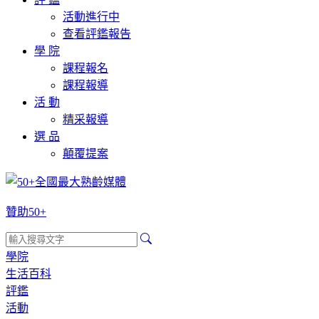
活動進行中
查看評鑑報告
學 院
課程報名
課程報導
活 動
精采報導
選 品
顛覆提案
贊助50+
學院
生活百科
評鑑
活動