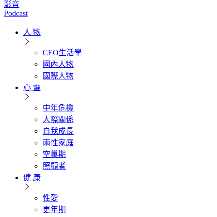
影音
Podcast
人 物
CEO生活學
國內人物
國際人物
心 靈
中年危機
人際關係
自我成長
兩性家庭
空巢期
照顧者
健 康
性愛
更年期