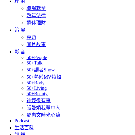
理 財
職場就業
熟年法律
退休理財
策 展
專題
圖片故事
影 音
50+People
50+Talk
50+讀者Show
50+熟齡MV特輯
50+Body
50+Living
50+Beauty
神經很有事
張曼娟我輩中人
鄧惠文時光心蘊
Podcast
生活百科
評 鑑