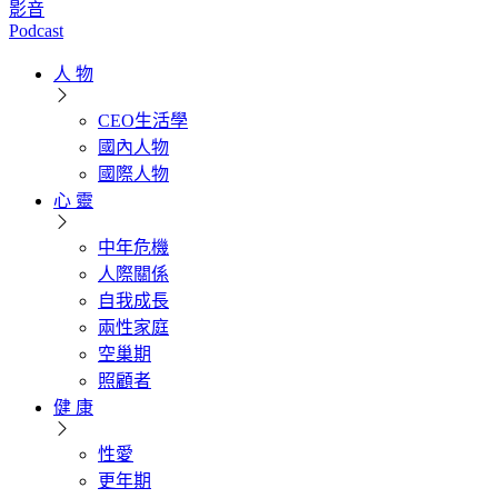
影音
Podcast
人 物
CEO生活學
國內人物
國際人物
心 靈
中年危機
人際關係
自我成長
兩性家庭
空巢期
照顧者
健 康
性愛
更年期