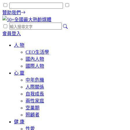
贊助我們
會員登入
人 物
CEO生活學
國內人物
國際人物
心 靈
中年危機
人際關係
自我成長
兩性家庭
空巢期
照顧者
健 康
性愛