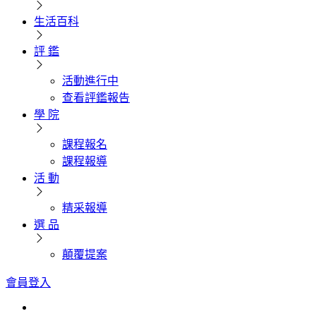
生活百科
評 鑑
活動進行中
查看評鑑報告
學 院
課程報名
課程報導
活 動
精采報導
選 品
顛覆提案
會員登入