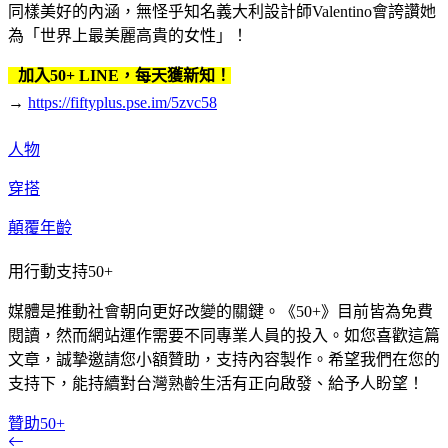
同樣美好的內涵，無怪乎知名義大利設計師Valentino會誇讚她
為「世界上最美麗高貴的女性」！
加入50+ LINE，每天獲新知！
→
https://fiftyplus.pse.im/5zvc58
人物
穿搭
顛覆年齡
用行動支持50+
媒體是推動社會朝向更好改變的關鍵。《50+》目前皆為免費
閱讀，然而網站運作需要不同專業人員的投入。如您喜歡這篇
文章，誠摯邀請您小額贊助，支持內容製作。希望我們在您的
支持下，能持續對台灣熟齡生活有正向啟發、給予人盼望！
贊助50+