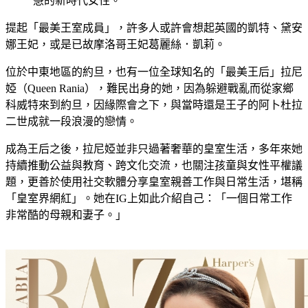
慧的新時代女性。
提起「最美王室成員」，許多人或許會想起英國的凱特、黛安
娜王妃，或是已故摩洛哥王妃葛麗絲．凱莉。
位於中東地區的約旦，也有一位全球知名的「最美王后」拉尼
婭（Queen Rania），難民出身的她，因為躲避戰亂而從家鄉
科威特來到約旦，因緣際會之下，與當時還是王子的阿卜杜拉
二世成就一段浪漫的戀情。
成為王后之後，拉尼婭並非只過著奢華的皇室生活，多年來她
持續推動公益與教育、跨文化交流，也關注孩童與女性平權議
題，更善於使用社交軟體分享皇室親善工作與日常生活，堪稱
「皇室界網紅」。她在IG上如此介紹自己：「一個日常工作
非常酷的母親和妻子。」