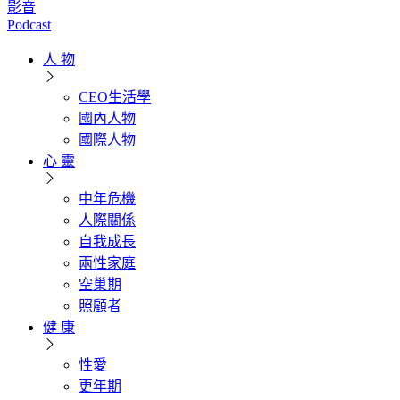
影音
Podcast
人 物
CEO生活學
國內人物
國際人物
心 靈
中年危機
人際關係
自我成長
兩性家庭
空巢期
照顧者
健 康
性愛
更年期