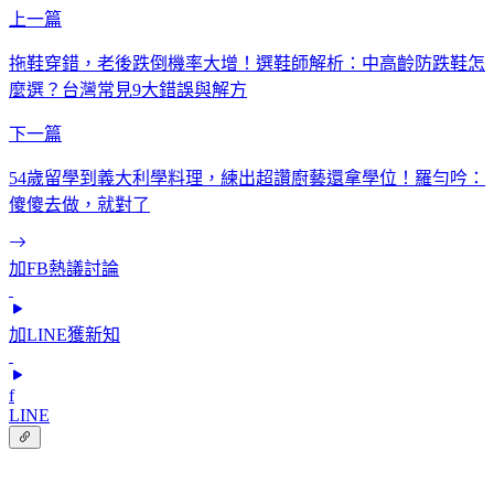
上一篇
拖鞋穿錯，老後跌倒機率大增！選鞋師解析：中高齡防跌鞋怎
麼選？台灣常見9大錯誤與解方
下一篇
54歲留學到義大利學料理，練出超讚廚藝還拿學位！羅勻吟：
傻傻去做，就對了
加FB熱議討論
加LINE獲新知
f
LINE