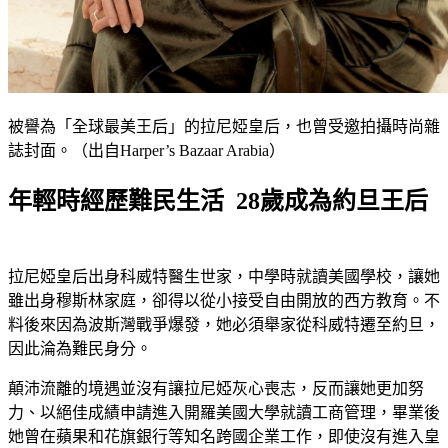
被譽為「全球最美王后」的拉尼婭皇后，也曾受邀拍攝時尚雜
誌封面。（出自Harper’s Bazaar Arabia）
年輕時經歷難民生活 28歲成為約旦王后
拉尼婭皇后出身科威特醫生世家，中學時就讀美國學校，讓她
雖出身穆斯林家庭，卻得以從小接受自由開放的西方教育。不
料後來因為波斯灣戰爭爆發，她必須舉家從科威特遷至約旦，
因此淪為難民身分。
顛沛流離的境遇並沒有讓拉尼婭灰心喪志，反而讓她更加努
力、以絕佳成績申請進入開羅美國大學就讀工商管理，畢業後
她曾在蘋果和花旗銀行等知名跨國企業工作，即使沒有進入皇