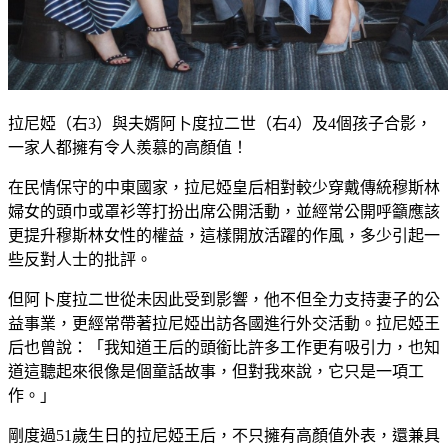
拉尼婭（右3）與夫婿阿卜度拉二世（右4）及4個孩子合影，
一家人都擁有令人羨慕的高顏值！
在民情保守的中東國家，拉尼婭皇后相對較少穿戴傳統穆斯林
婦女的頭巾或罩衫等打扮出席公開活動，並經常公開呼籲應該
更提升穆斯林女性的權益，這樣開放活躍的作風，多少引起一
些反對人士的批評。
但阿卜度拉二世從未因此受到影響，他不但全力支持妻子的公
益事業，更經常帶著拉尼婭出訪各國進行外交活動。拉尼婭王
后也曾說：「我知道王后的頭銜比許多工作更有吸引力，也知
道這聽起來很像是個童話故事，但對我來說，它只是一項工
作。」
剛度過51歲生日的拉尼婭王后，不只擁有高顏值外表，還兼具