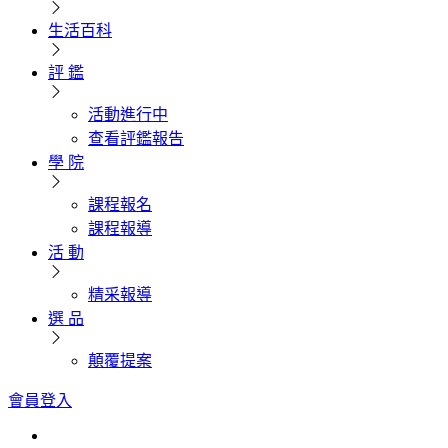
生活百科
評 鑑
活動進行中
查看評鑑報告
學 院
課程報名
課程報導
活 動
精采報導
選 品
顛覆提案
會員登入