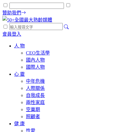
贊助我們
會員登入
人 物
CEO生活學
國內人物
國際人物
心 靈
中年危機
人際關係
自我成長
兩性家庭
空巢期
照顧者
健 康
性愛