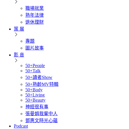
職場就業
熟年法律
退休理財
策 展
專題
圖片故事
影 音
50+People
50+Talk
50+讀者Show
50+熟齡MV特輯
50+Body
50+Living
50+Beauty
神經很有事
張曼娟我輩中人
鄧惠文時光心蘊
Podcast