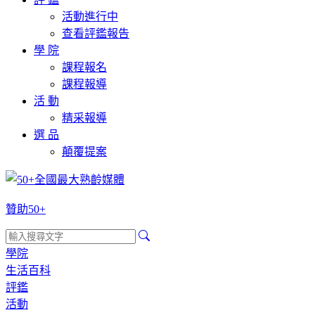
活動進行中
查看評鑑報告
學 院
課程報名
課程報導
活 動
精采報導
選 品
顛覆提案
贊助50+
學院
生活百科
評鑑
活動