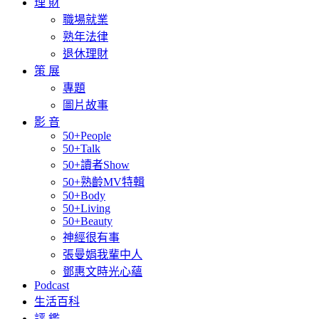
理 財
職場就業
熟年法律
退休理財
策 展
專題
圖片故事
影 音
50+People
50+Talk
50+讀者Show
50+熟齡MV特輯
50+Body
50+Living
50+Beauty
神經很有事
張曼娟我輩中人
鄧惠文時光心蘊
Podcast
生活百科
評 鑑