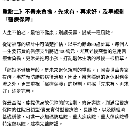
重點二》不帶來負擔，先求有、再求好，及早規劃
「醫療保障」
人生不怕老，最怕不健康；別讓長壽，變成一種風險。
從衛福部的統計中可清楚推估，以平均餘命80歲計算，每個人
一生要花費的醫療支出將近400萬元，尤其老後突發的急用醫
療金負擔，更常是拖垮小孩、打亂退休生活的最後一根稻草。
「縮短不健康年齡，是未來退休規劃的重點。」國泰世華專家
提醒，事前預防勝於病後治療，因此，擁有穩健的退休財務金
流之外，更需重視「醫療保障」的規劃，可採「先求有、再求
好」逐步完善。
從最基礎、能提供身故保障的的定期、終身壽險，到滿足醫療
保障的住院日額型/實支實付型醫療險、長照險，以及隨經濟
基礎穩健，可進一步加碼防癌險、重大疾病險、重大傷病險暨
特定傷病險，建構完整防護。