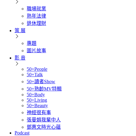
職場就業
熟年法律
退休理財
策 展
專題
圖片故事
影 音
50+People
50+Talk
50+讀者Show
50+熟齡MV特輯
50+Body
50+Living
50+Beauty
神經很有事
張曼娟我輩中人
鄧惠文時光心蘊
Podcast