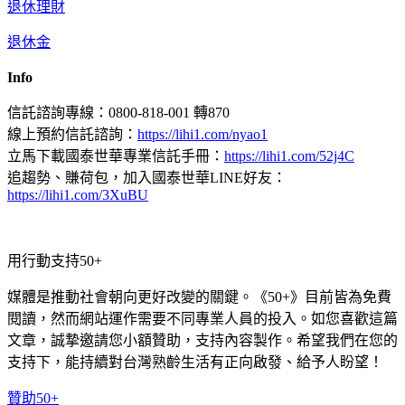
退休理財
退休金
Info
信託諮詢專線：0800-818-001 轉870
線上預約信託諮詢：
https://lihi1.com/nyao1
立馬下載國泰世華專業信託手冊：
https://lihi1.com/52j4C
追趨勢、賺荷包，加入國泰世華LINE好友：
https://lihi1.com/3XuBU
用行動支持50+
媒體是推動社會朝向更好改變的關鍵。《50+》目前皆為免費
閱讀，然而網站運作需要不同專業人員的投入。如您喜歡這篇
文章，誠摯邀請您小額贊助，支持內容製作。希望我們在您的
支持下，能持續對台灣熟齡生活有正向啟發、給予人盼望！
贊助50+