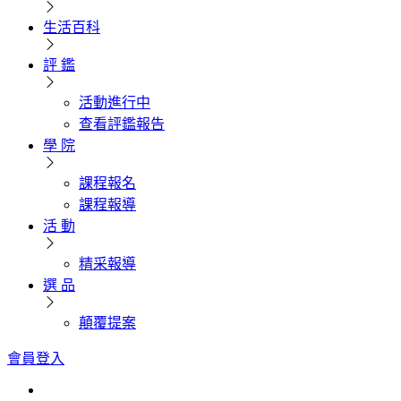
生活百科
評 鑑
活動進行中
查看評鑑報告
學 院
課程報名
課程報導
活 動
精采報導
選 品
顛覆提案
會員登入