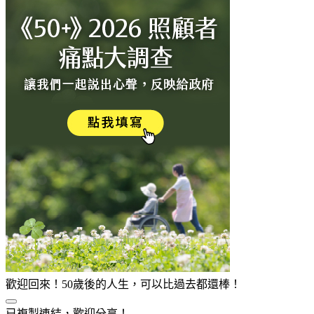
歡迎回來！50歲後的人生，可以比過去都還棒！
已複製連結，歡迎分享！