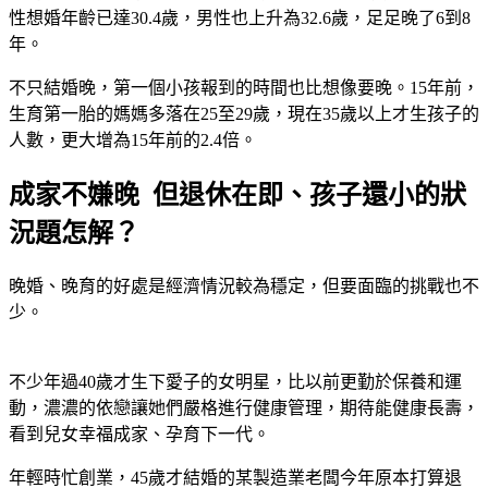
性想婚年齡已達30.4歲，男性也上升為32.6歲，足足晚了6到8
年。
不只結婚晚，第一個小孩報到的時間也比想像要晚。15年前，
生育第一胎的媽媽多落在25至29歲，現在35歲以上才生孩子的
人數，更大增為15年前的2.4倍。
成家不嫌晚 但退休在即、孩子還小的狀
況題怎解？
晚婚、晚育的好處是經濟情況較為穩定，但要面臨的挑戰也不
少。
不少年過40歲才生下愛子的女明星，比以前更勤於保養和運
動，濃濃的依戀讓她們嚴格進行健康管理，期待能健康長壽，
看到兒女幸福成家、孕育下一代。
年輕時忙創業，45歲才結婚的某製造業老闆今年原本打算退