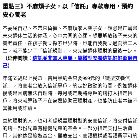
重點三》不麻煩子女，以「信託」專款專用，預約
安心養老
不委屈自己、不帶來負擔、不麻煩家人與子女，想必是正籌畫
未來退休生活的你我，心中共同的心願。想要解放孩子未來的
養老責任，在孩子獨立探索世界時，也能自我獨立邁向第二人
生，就不能少了「信託規劃」，來完備退休理財的最後一步。
（延伸閱讀：
信託並非富人專屬，靠微型安養信託好好照顧自
己
）
年滿55歲以上民眾，善用簽約金只要999元的「微型安養信
託」，將養老金放入信託專戶，約定好啟動的時間，例如退休
後或是因病無法自理時，每月或定期將專戶的錢打入指定帳
戶，將來就算孩子不在身邊協助管理財產，也能防止老本被不
當挪用或詐騙。
善於理財的人，也可考慮規畫理財型的安養信託，將交付信託
的錢一部份配置有穩健配息的基金。一部分指定支付生活費
用，其他像是旅遊基金、醫療支出、養護機構或看護費等可約