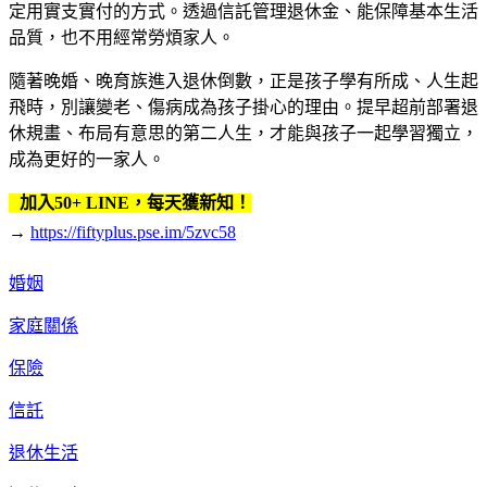
定用實支實付的方式。透過信託管理退休金、能保障基本生活
品質，也不用經常勞煩家人。
隨著晚婚、晚育族進入退休倒數，正是孩子學有所成、人生起
飛時，別讓變老、傷病成為孩子掛心的理由。提早超前部署退
休規畫、布局有意思的第二人生，才能與孩子一起學習獨立，
成為更好的一家人。
加入50+ LINE，每天獲新知！
→
https://fiftyplus.pse.im/5zvc58
婚姻
家庭關係
保險
信託
退休生活