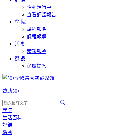
活動進行中
查看評鑑報告
學 院
課程報名
課程報導
活 動
精采報導
選 品
顛覆提案
贊助50+
學院
生活百科
評鑑
活動