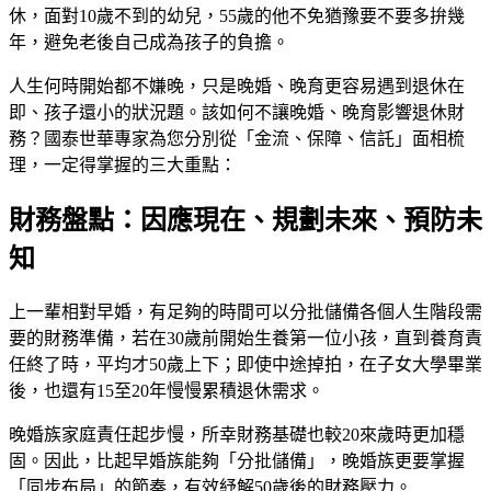
休，面對10歲不到的幼兒，55歲的他不免猶豫要不要多拚幾
年，避免老後自己成為孩子的負擔。
人生何時開始都不嫌晚，只是晚婚、晚育更容易遇到退休在
即、孩子還小的狀況題。該如何不讓晚婚、晚育影響退休財
務？國泰世華專家為您分別從「金流、保障、信託」面相梳
理，一定得掌握的三大重點：
財務盤點：
因應現在、規劃未來、預防未
知
上一輩相對早婚，有足夠的時間可以分批儲備各個人生階段需
要的財務準備，若在30歲前開始生養第一位小孩，直到養育責
任終了時，平均才50歲上下；即使中途掉拍，在子女大學畢業
後，也還有15至20年慢慢累積退休需求。
晚婚族家庭責任起步慢，所幸財務基礎也較20來歲時更加穩
固。因此，比起早婚族能夠「分批儲備」，晚婚族更要掌握
「同步布局」的節奏，有效紓解50歲後的財務壓力。