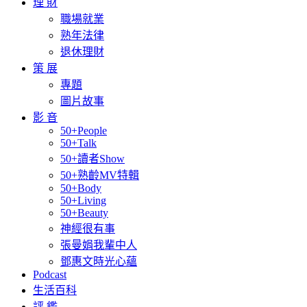
理 財
職場就業
熟年法律
退休理財
策 展
專題
圖片故事
影 音
50+People
50+Talk
50+讀者Show
50+熟齡MV特輯
50+Body
50+Living
50+Beauty
神經很有事
張曼娟我輩中人
鄧惠文時光心蘊
Podcast
生活百科
評 鑑