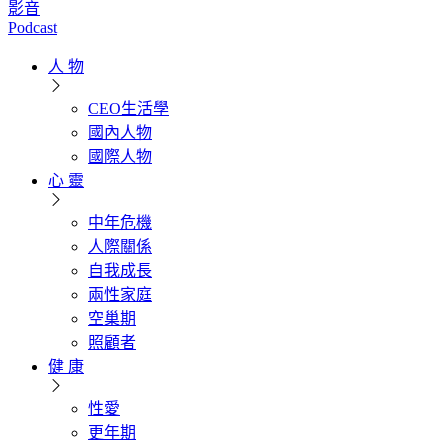
影音
Podcast
人 物
CEO生活學
國內人物
國際人物
心 靈
中年危機
人際關係
自我成長
兩性家庭
空巢期
照顧者
健 康
性愛
更年期