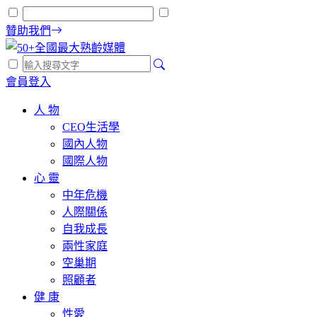
贊助我們
會員登入
人 物
CEO生活學
國內人物
國際人物
心 靈
中年危機
人際關係
自我成長
兩性家庭
空巢期
照顧者
健 康
性愛