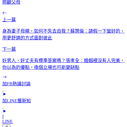
照顧父母
上一篇
身為妻子母親，如何不失去自我？蘇慧倫：請假一下蠻好的，
用更舒適的方式面對彼此
下一篇
好男人、好丈夫有標準答案嗎？張孝全：婚姻裡沒有人完美，
你以為的優點，換個立場也可能變缺點
加FB熱議討論
加LINE獲新知
f
LINE