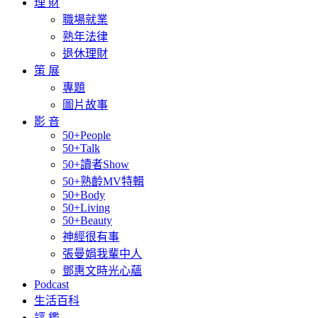
理 財
職場就業
熟年法律
退休理財
策 展
專題
圖片故事
影 音
50+People
50+Talk
50+讀者Show
50+熟齡MV特輯
50+Body
50+Living
50+Beauty
神經很有事
張曼娟我輩中人
鄧惠文時光心蘊
Podcast
生活百科
評 鑑