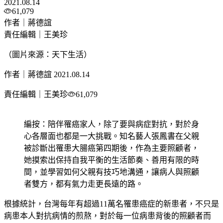
2021.08.14
61,079
作者｜蔣德誼
責任編輯｜王美珍
（圖片來源：天下生活）
作者｜蔣德誼
2021.08.14
責任編輯｜王美珍
61,079
編按：陪伴罹癌家人，除了要與病症對抗，對於身
心各層面也都是一大挑戰。知名藝人張鳳書在父親
被診斷出罹患大腸癌第四期後，作為主要照顧者，
她摸索出保持自我平衡的生活節奏、善用有限的時
間，並學習如何父親有技巧地溝通，讓病人與照顧
者雙方，都有氣力走更長遠的路。
根據統計，台灣每年有超過11萬名罹患癌症的新患者，不只是
病患本人對抗病情的煎熬，對於每一位病患背後的照顧者而