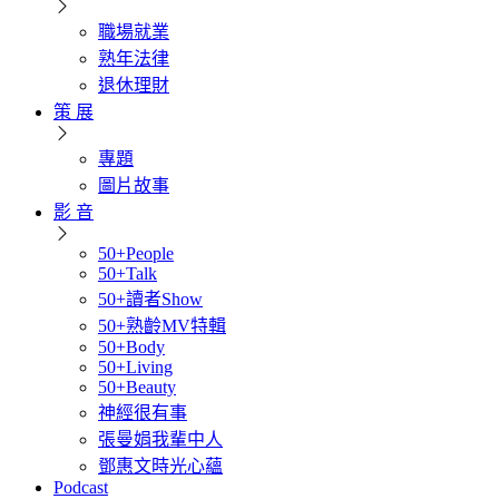
職場就業
熟年法律
退休理財
策 展
專題
圖片故事
影 音
50+People
50+Talk
50+讀者Show
50+熟齡MV特輯
50+Body
50+Living
50+Beauty
神經很有事
張曼娟我輩中人
鄧惠文時光心蘊
Podcast