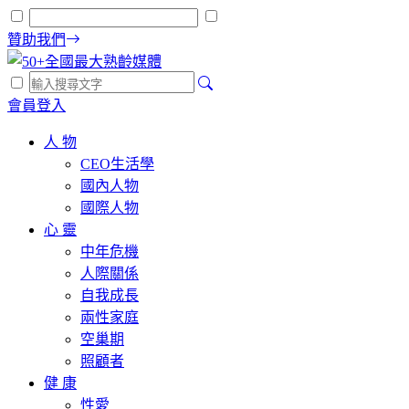
贊助我們
會員登入
人 物
CEO生活學
國內人物
國際人物
心 靈
中年危機
人際關係
自我成長
兩性家庭
空巢期
照顧者
健 康
性愛