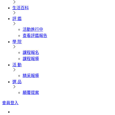
生活百科
評 鑑
活動進行中
查看評鑑報告
學 院
課程報名
課程報導
活 動
精采報導
選 品
顛覆提案
會員登入