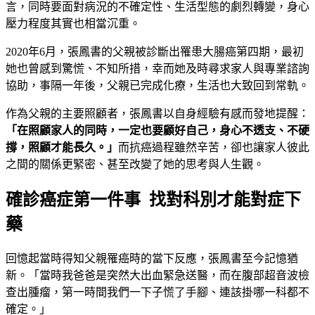
言，同時要面對病況的不確定性、生活型態的劇烈轉變，身心
壓力程度其實也相當沉重。
2020年6月，張鳳書的父親被診斷出罹患大腸癌第四期，最初
她也曾感到驚慌、不知所措，幸而她及時尋求家人與專業諮詢
協助，事隔一年後，父親已完成化療，生活也大致回到常軌。
作為父親的主要照顧者，張鳳書以自身經驗有感而發地提醒：
「在照顧家人的同時，一定也要顧好自己，身心不透支、不硬
撐，照顧才能長久。」
而抗癌過程雖然辛苦，卻也讓家人彼此
之間的關係更緊密、甚至改變了她的思考與人生觀。
確診癌症第一件事 找對科別才能對症下
藥
回憶起當時得知父親罹癌時的當下反應，張鳳書至今記憶猶
新。「當時我爸爸是突然大出血緊急送醫，而在腹部超音波檢
查出腫瘤，第一時間我們一下子慌了手腳、連該掛哪一科都不
確定。」