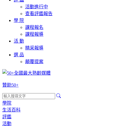
活動進行中
查看評鑑報告
學 院
課程報名
課程報導
活 動
精采報導
選 品
顛覆提案
贊助50+
學院
生活百科
評鑑
活動