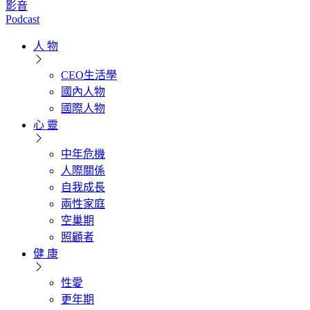
影音
Podcast
人 物
CEO生活學
國內人物
國際人物
心 靈
中年危機
人際關係
自我成長
兩性家庭
空巢期
照顧者
健 康
性愛
更年期